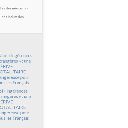
elles des néocons »
des industries
oi « ingérences
trangères » : une
ÉRIVE
OTALITAIRE
angereuse pour
ous les Français