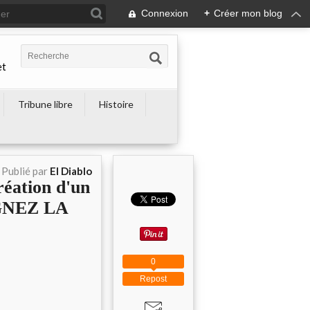
Connexion
+
Créer mon blog
et
Tribune libre
Histoire
Publié par
El Diablo
réation d'un
IGNEZ LA
0
Repost