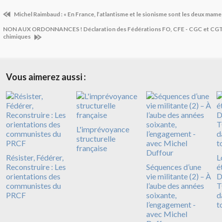
Michel Raimbaud : « En France, l’atlantisme et le sionisme sont les deux mam
NON AUX ORDONNANCES ! Déclaration des Fédérations FO, CFE - CGC et CGT 
chimiques
Vous aimerez aussi :
L'imprévoyance
structurelle
française
Résister, Fédérer,
L
Reconstruire : Les
Séquences d’une
é
orientations des
vie militante (2) – À
D
communistes du
l’aube des années
T
PRCF
soixante,
d
l’engagement -
t
avec Michel