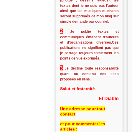
(photos , dessins, vidéos), les
textes dont je ne suis pas l'auteur
ainsi que les musiques et chants
seront supprimés de mon blog sur
simple demande par courriel.
2
Je publie textes et
communiqués émanant d'auteurs
et d'organisations diverses.Ces
publications ne signifient pas que
je partage toujours totalement les
points de vue exprimés.
3
Je décline toute responsabilité
quant au contenu des sites
proposés en liens.
Salut et fraternité
El Diablo
Une adresse pour tout
contact
et pour commenter les
articles :