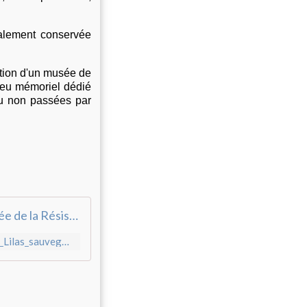
galement conservée
éation d'un musée de
lieu mémoriel dédié
ou non passées par
Sauvegarde du Fort de Romainville et création d'un musée de la Résistance des femmes
https://secure.avaaz.org/fr/petition/Daniel_Guiraud_Maire_des_Lilas_sauvegarde_du_Fort_de_Romainville/