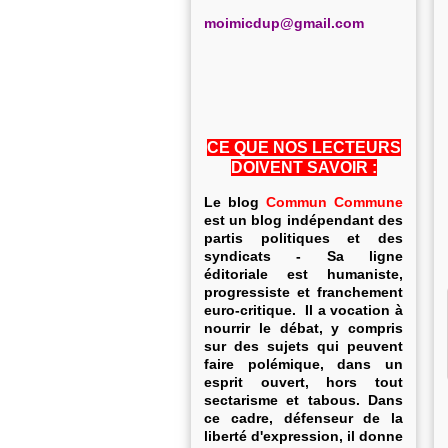
m
oimicdup@gmail.com
CE QUE NOS LECTEURS
DOIVENT SAVOIR :
Le blog
Commun Commune
est un blog indépendant des
partis politiques et des
syndicats - Sa ligne
éditoriale est humaniste,
progressiste et franchement
euro-critique. Il a vocation à
nourrir le débat, y compris
sur des sujets qui peuvent
faire polémique, dans un
esprit ouvert, hors tout
sectarisme et tabous. Dans
ce cadre, défenseur de la
liberté d'expression, il donne