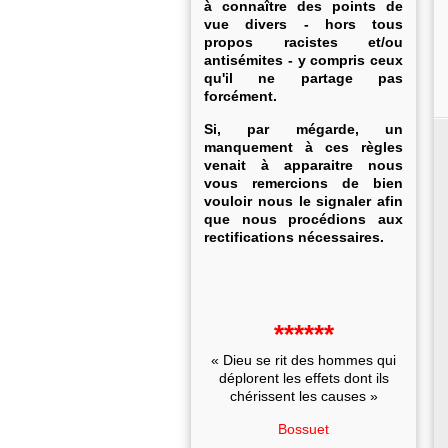
à connaître des points de
vue divers - hors tous
propos racistes et/ou
antisémites - y compris ceux
qu'il ne partage pas
forcément.
Si, par mégarde, un
manquement à ces règles
venait à apparaitre nous
vous remercions de bien
vouloir nous le signaler afin
que nous procédions aux
rectifications nécessaires.
******
« Dieu se rit des hommes qui
déplorent les effets dont ils
chérissent les causes »
Bossuet