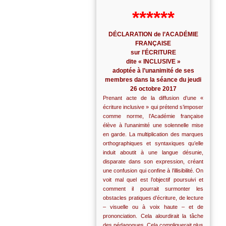
******
DÉCLARATION de l’ACADÉMIE
FRANÇAISE
sur l'ÉCRITURE
dite « INCLUSIVE »
adoptée à l’unanimité de ses
membres dans la séance du jeudi
26 octobre 2017
Prenant acte de la diffusion d’une «
écriture inclusive » qui prétend s’imposer
comme norme, l’Académie française
élève à l’unanimité une solennelle mise
en garde. La multiplication des marques
orthographiques et syntaxiques qu’elle
induit aboutit à une langue désunie,
disparate dans son expression, créant
une confusion qui confine à l’illisibilité. On
voit mal quel est l’objectif poursuivi et
comment il pourrait surmonter les
obstacles pratiques d’écriture, de lecture
– visuelle ou à voix haute – et de
prononciation. Cela alourdirait la tâche
des pédagogues. Cela compliquerait plus