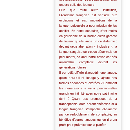
encore celle des lecteurs.
Plus que toute autre institution,
l’Académie française est sensible aux
évolutions et aux innovations de la
langue, puisqu’elle a pour mission de les
codifier. En cette occasion, c’est moins
en gardienne de la norme qu’en garante
de l’avenir qu’elle lance un cri d’alarme :
devant cette aberration « inclusive », la
langue française se trouve désormais en
péril mortel, ce dont notre nation est dès
aujourd’hui comptable devant les
générations futures.
Il est déjà difficile d’acquérir une langue,
qu’en sera-t-il si l’usage y ajoute des
formes secondes et altérées ? Comment
les générations à venir pourront-elles
grandir en intimité avec notre patrimoine
écrit ? Quant aux promesses de la
francophonie, elles seront anéanties si la
langue française s’empêche elle-même
par ce redoublement de complexité, au
bénéfice d’autres langues qui en tireront
profit pour prévaloir sur la planète.