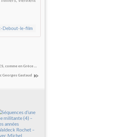
 milliers, viennent
-Debout-le-film
ES, comme en Grèce …
ec Georges Gastaud