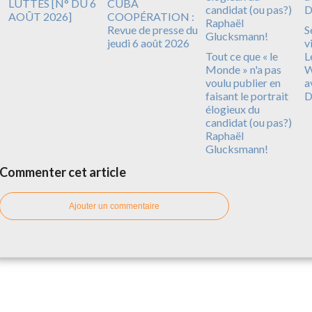
LUTTES [N° DU 6
CUBA
AOÛT 2026]
COOPÉRATION :
Revue de presse du
S
jeudi 6 août 2026
v
Tout ce que « le
L
Monde » n'a pas
W
voulu publier en
a
faisant le portrait
D
élogieux du
candidat (ou pas?)
Raphaël
Glucksmann!
Commenter cet article
Ajouter un commentaire