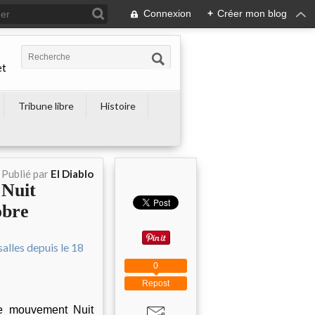
Connexion
+
Créer mon blog
et
Tribune libre
Histoire
Publié par
El Diablo
 Nuit
obre
0
Repost
le mouvement Nuit