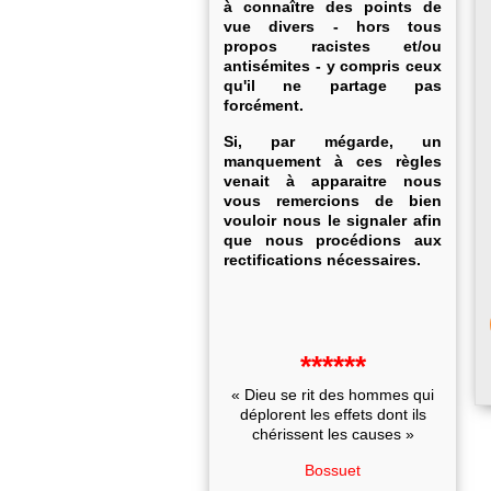
à connaître des points de
vue divers - hors tous
propos racistes et/ou
antisémites - y compris ceux
qu'il ne partage pas
forcément.
Si, par mégarde, un
manquement à ces règles
venait à apparaitre nous
vous remercions de bien
vouloir nous le signaler afin
que nous procédions aux
rectifications nécessaires.
******
« Dieu se rit des hommes qui
déplorent les effets dont ils
chérissent les causes »
Bossuet