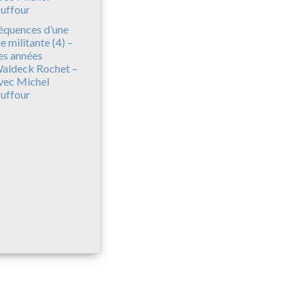
équences d’une
ie militante (4) –
es années
aldeck Rochet –
vec Michel
uffour