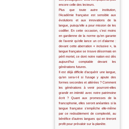
encore celle des lecteurs.
Plus que toute autre institution,
l’Académie française est sensible aux
évolutions et aux innovations de la
langue, puisqu’elle a pour mission de les
codifier. En cette occasion, c’est moins
en gardienne de la norme qu’en garante
de l’avenir qu’elle lance un cri d’alarme :
devant cette aberration « inclusive », la
langue française se trouve désormais en
péril mortel, ce dont notre nation est dès
aujourd’hui comptable devant les
générations futures.
Il est déjà difficile d’acquérir une langue,
qu’en sera-t-il si l’usage y ajoute des
formes secondes et altérées ? Comment
les générations à venir pourront-elles
grandir en intimité avec notre patrimoine
écrit ? Quant aux promesses de la
francophonie, elles seront anéanties si la
langue française s’empêche elle-même
par ce redoublement de complexité, au
bénéfice d’autres langues qui en tireront
profit pour prévaloir sur la planète.