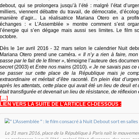
debout, qui se prolongera jusqu’à l’été : malgré l’état d’urg
milliers, viennent débattre du travail, de démocratie, d’écolog
manière d’agir... La réalisatrice Mariana Otero en a profi
échanges : « L’Assemblée » montre comment s’est organi
l’énergie qui s’en dégage mais aussi ses limites. Le film so
octobre.
Dès le 1er avril 2016 - 32 mars selon le calendrier Nuit debou
Mariana Otero prend une caméra.
« Il n’y a rien à faire, m
passe par le fait de le filmer »
, témoigne l’auteure des documen
secret
(2003) et
Entre nos mains
(2010).
« Je ne savais pas ce q
se passer sur cette place de la République mais je compr
extraordinaire et méritait d’être raconté. En plein état d’urge
après les attentats, cette place qui avait été un lieu de deuil 
était transfigurée et devenait un lieu de résistance, de réflexion
[…]
LIEN VERS LA SUITE DE L’ARTICLE CI-DESSOUS :
Le 31 mars 2016, place de la République à Paris naît le mouvemen