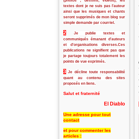
(photos , dessins, vidéos), les
textes dont je ne suis pas l'auteur
ainsi que les musiques et chants
seront supprimés de mon blog sur
simple demande par courriel.
2
Je publie textes et
communiqués émanant d'auteurs
et d'organisations diverses.Ces
publications ne signifient pas que
je partage toujours totalement les
points de vue exprimés.
3
Je décline toute responsabilité
quant au contenu des sites
proposés en liens.
Salut et fraternité
El Diablo
Une adresse pour tout
contact
et pour commenter les
articles :