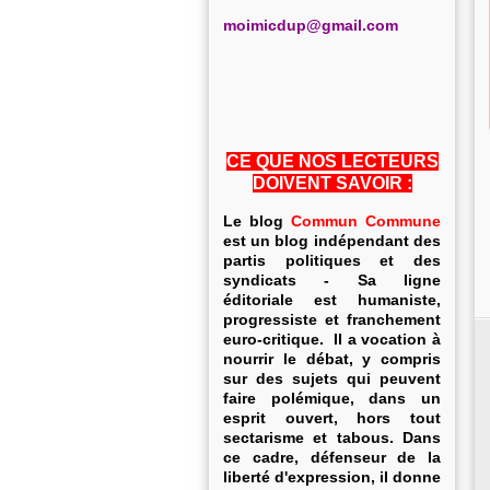
m
oimicdup@gmail.com
CE QUE NOS LECTEURS
DOIVENT SAVOIR :
Le blog
Commun Commune
est un blog indépendant des
partis politiques et des
syndicats - Sa ligne
éditoriale est humaniste,
progressiste et franchement
euro-critique. Il a vocation à
nourrir le débat, y compris
sur des sujets qui peuvent
faire polémique, dans un
esprit ouvert, hors tout
sectarisme et tabous. Dans
ce cadre, défenseur de la
liberté d'expression, il donne