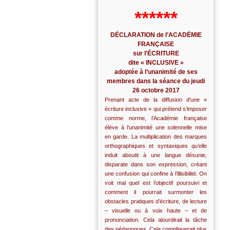
******
DÉCLARATION de l’ACADÉMIE
FRANÇAISE
sur l'ÉCRITURE
dite « INCLUSIVE »
adoptée à l’unanimité de ses
membres dans la séance du jeudi
26 octobre 2017
Prenant acte de la diffusion d’une «
écriture inclusive » qui prétend s’imposer
comme norme, l’Académie française
élève à l’unanimité une solennelle mise
en garde. La multiplication des marques
orthographiques et syntaxiques qu’elle
induit aboutit à une langue désunie,
disparate dans son expression, créant
une confusion qui confine à l’illisibilité. On
voit mal quel est l’objectif poursuivi et
comment il pourrait surmonter les
obstacles pratiques d’écriture, de lecture
– visuelle ou à voix haute – et de
prononciation. Cela alourdirait la tâche
des pédagogues. Cela compliquerait plus