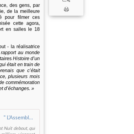
ence, des gens, par
ie, de la meilleure
té pour filmer ces
sée cette agora,
rt en salles le 18
t - la réalisatrice
on rapport au monde
taires
Histoire d’un
ui était en train de
enais que c’était
nce, plusieurs mois
et de commémoration
 et d’échanges. »
" L'Assemblée " : le film consacré à Nuit Debout sort en salles
t Nuit debout, qui