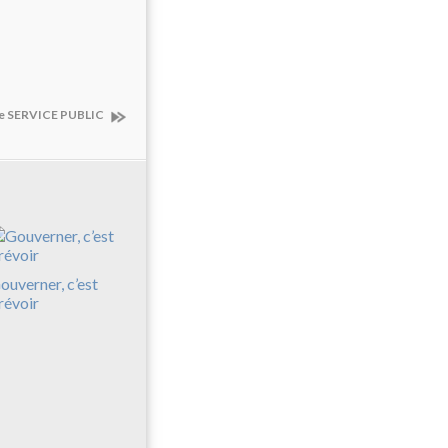
 le SERVICE PUBLIC
ouverner, c’est
révoir