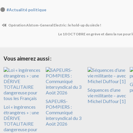
#Actualité politique
Opération Alstom-General Electric : le hold-up du siècle !
Le 10 OCTOBRE en grève et dans la rue pour
Vous aimerez aussi :
G
Séquences d’une
p
vie militante – avec
SAPEURS-
Michel Duffour [1]
Loi « ingérences
POMPIERS :
étrangères » : une
Communiqué
DÉRIVE
intersyndical du 3
TOTALITAIRE
Août 2026
dangereuse pour