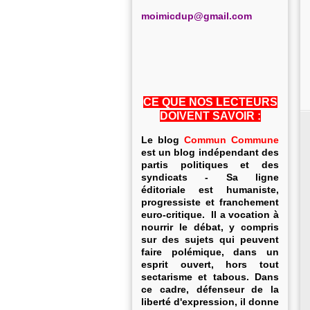
m
oimicdup@gmail.com
CE QUE NOS LECTEURS
DOIVENT SAVOIR :
Le blog
Commun Commune
est un blog indépendant des
partis politiques et des
syndicats - Sa ligne
éditoriale est humaniste,
progressiste et franchement
euro-critique. Il a vocation à
nourrir le débat, y compris
sur des sujets qui peuvent
faire polémique, dans un
esprit ouvert, hors tout
sectarisme et tabous. Dans
ce cadre, défenseur de la
liberté d'expression, il donne