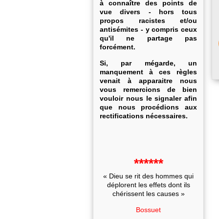
à connaître des points de
vue divers - hors tous
propos racistes et/ou
antisémites - y compris ceux
qu'il ne partage pas
forcément.
Si, par mégarde, un
manquement à ces règles
venait à apparaitre nous
vous remercions de bien
vouloir nous le signaler afin
que nous procédions aux
rectifications nécessaires.
******
« Dieu se rit des hommes qui
déplorent les effets dont ils
chérissent les causes »
Bossuet