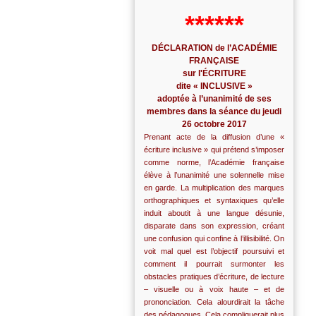
******
DÉCLARATION de l’ACADÉMIE
FRANÇAISE
sur l'ÉCRITURE
dite « INCLUSIVE »
adoptée à l’unanimité de ses
membres dans la séance du jeudi
26 octobre 2017
Prenant acte de la diffusion d’une «
écriture inclusive » qui prétend s’imposer
comme norme, l’Académie française
élève à l’unanimité une solennelle mise
en garde. La multiplication des marques
orthographiques et syntaxiques qu’elle
induit aboutit à une langue désunie,
disparate dans son expression, créant
une confusion qui confine à l’illisibilité. On
voit mal quel est l’objectif poursuivi et
comment il pourrait surmonter les
obstacles pratiques d’écriture, de lecture
– visuelle ou à voix haute – et de
prononciation. Cela alourdirait la tâche
des pédagogues. Cela compliquerait plus