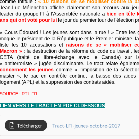
comme intitulé :
« 10 raisons de se mobiliser contre la 
Jean-Luc Mélenchon affiche clairement son recours aux jeu
leader du groupe FI à l'Assemblée nationale a
bien en tête 
ans qui ont voté pour lui
le jour du premier tour de l'élection p
« Cours Édouard ! Les jeunes sont dans la rue ! » Entre les 
moque le président de la République et le Premier ministre, 
liste les 10 accusations et
raisons de se « mobiliser c
Macron »
: la destruction de la réforme du code du travail, l
CETA (traité de libre-échange avec le Canada) sur la
« antiterroriste » jugée discriminante. Le tract relate égalem
concernent les jeunes
comme « l'imposition de la sélectio
master », le bac en contrôle continu, la baisse des aides
logement (APL) et la suppression des contrats aidés.
SOURCE : RTL.FR
LIEN VERS LE TRACT EN PDF CI-DESSOUS
Télécharger
Tract-LFI-jeunes-octobre-2017