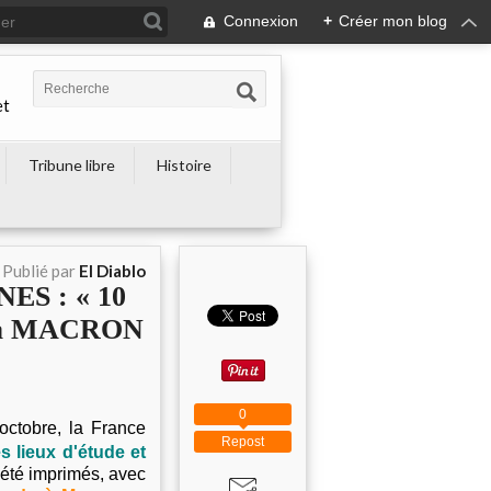
Connexion
+
Créer mon blog
et
Tribune libre
Histoire
Publié par
El Diablo
NES : « 10
de à MACRON
0
octobre, la France
Repost
s lieux d'étude et
 été imprimés, avec