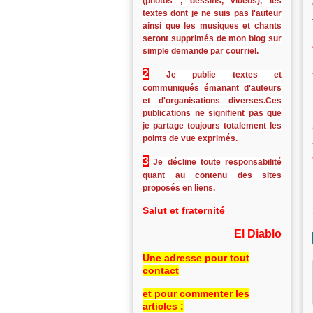
(photos , dessins, vidéos), les
textes dont je ne suis pas l'auteur
ainsi que les musiques et chants
seront supprimés de mon blog sur
simple demande par courriel.
2
Je publie textes et
communiqués émanant d'auteurs
et d'organisations diverses.Ces
publications ne signifient pas que
je partage toujours totalement les
points de vue exprimés.
3
Je décline toute responsabilité
quant au contenu des sites
proposés en liens.
Salut et fraternité
El Diablo
Une adresse pour tout
contact
et pour commenter les
articles :