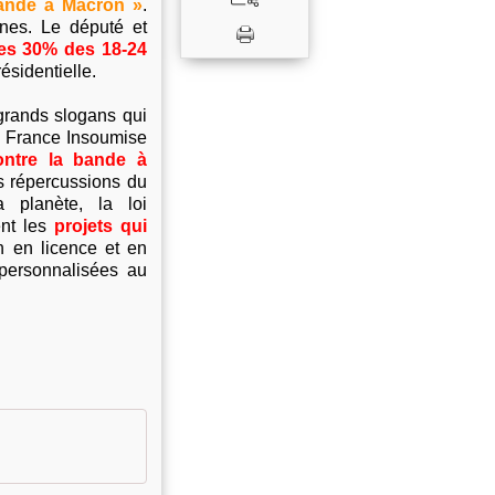
bande à Macron »
.
nes. Le député et
les 30% des 18-24
résidentielle.
grands slogans qui
la France Insoumise
ontre la bande à
es répercussions du
 planète, la loi
ent les
projets qui
n en licence et en
 personnalisées au