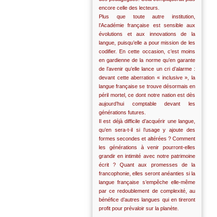
encore celle des lecteurs.
Plus que toute autre institution,
l’Académie française est sensible aux
évolutions et aux innovations de la
langue, puisqu’elle a pour mission de les
codifier. En cette occasion, c’est moins
en gardienne de la norme qu’en garante
de l’avenir qu’elle lance un cri d’alarme :
devant cette aberration « inclusive », la
langue française se trouve désormais en
péril mortel, ce dont notre nation est dès
aujourd’hui comptable devant les
générations futures.
Il est déjà difficile d’acquérir une langue,
qu’en sera-t-il si l’usage y ajoute des
formes secondes et altérées ? Comment
les générations à venir pourront-elles
grandir en intimité avec notre patrimoine
écrit ? Quant aux promesses de la
francophonie, elles seront anéanties si la
langue française s’empêche elle-même
par ce redoublement de complexité, au
bénéfice d’autres langues qui en tireront
profit pour prévaloir sur la planète.