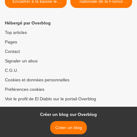
Encadrer à la baisse les
nationale de la France
loyers sur tout le territoire »
Insoumise, un entretien
avec Bastien LACHAUD,
député FI >
Hébergé par Overblog
Top articles
Pages
Contact
Signaler un abus
C.G.U.
Cookies et données personnelles
Préférences cookies
Voir le profil de El Diablo sur le portail Overblog
Créer un blog sur Overblog
Créer un blog