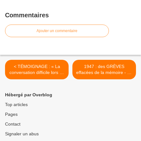
Commentaires
Ajouter un commentaire
< TÉMOIGNAGE : « La
1947 : des GRÈVES
conversation difficile lors de
effacées de la mémoire - un
la réunion du PCF à la
livre pour se rappeler et
section de ma commune
lutter >
d’Ile de France, le 15
Hébergé par Overblog
novembre dernier ».
Top articles
Pages
Contact
Signaler un abus