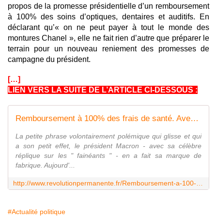
propos de la promesse présidentielle d’un remboursement
à 100% des soins d’optiques, dentaires et auditifs. En
déclarant qu’« on ne peut payer à tout le monde des
montures Chanel », elle ne fait rien d’autre que préparer le
terrain pour un nouveau reniement des promesses de
campagne du président.
[…]
LIEN VERS LA SUITE DE L’ARTICLE CI-DESSOUS :
Remboursement à 100% des frais de santé. Avec les " montures Chanel ", Agnès Buzyn renie la promesse du candidat Macron
La petite phrase volontairement polémique qui glisse et qui
a son petit effet, le président Macron - avec sa célèbre
réplique sur les " fainéants " - en a fait sa marque de
fabrique. Aujourd'...
http://www.revolutionpermanente.fr/Remboursement-a-100-des-frais-de-sante-Avec-les-montures-Chanel-Agnes-Buzyn-renie-la-promesse-du
#Actualité politique