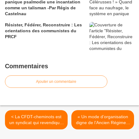
panique psalmodie une incantation
comme un talisman -Par Régis de
Castelnau
Résister, Fédérer, Reconstruire : Les
orientations des communistes du
PRCF
Commentaires
Ajouter un commentaire
< La CFDT-cheminots est
« Un mode d’organisation
un syndicat qui revendique,
digne de l’Ancien Régime »
la preuve..!
: 100 militants de LREM
quittent Macron et son parti