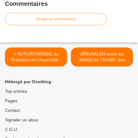
Commentaires
Ajouter un commentaire
< AUTORITARISME du
JÉRUSALEM entre les
Président de l’Assemblée
MAINS de TRUMP: des
Nationale, François de
milliards et du sang [CGT
Rugy : une conférence de
FNIC] >
presse du groupe « La
Hébergé par Overblog
France insoumise »
Top articles
Pages
Contact
Signaler un abus
C.G.U.