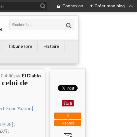
Connexion
+
Créer mon blog
et
Tribune libre
Histoire
Publié par
El Diablo
elui de
0
Repost
DF] :