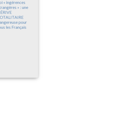
oi « ingérences
trangères » : une
ÉRIVE
OTALITAIRE
angereuse pour
ous les Français