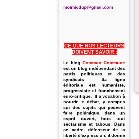
m
oimicdup@gmail.com
CE QUE NOS LECTEURS
DOIVENT SAVOIR :
Le blog
Commun Commune
est un blog indépendant des
partis politiques et des
syndicats - Sa ligne
éditoriale est humaniste,
progressiste et franchement
euro-critique. Il a vocation à
nourrir le débat, y compris
sur des sujets qui peuvent
faire polémique, dans un
esprit ouvert, hors tout
sectarisme et tabous. Dans
ce cadre, défenseur de la
liberté d'expression, il donne