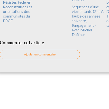
Résister, Fédérer,
L
Reconstruire : Les
Séquences d’une
é
orientations des
vie militante (2) – À
D
communistes du
l’aube des années
T
PRCF
soixante,
d
l’engagement -
t
avec Michel
Duffour
Commenter cet article
Ajouter un commentaire