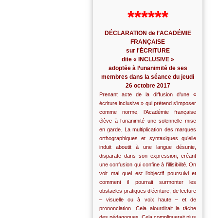
******
DÉCLARATION de l’ACADÉMIE
FRANÇAISE
sur l'ÉCRITURE
dite « INCLUSIVE »
adoptée à l’unanimité de ses
membres dans la séance du jeudi
26 octobre 2017
Prenant acte de la diffusion d’une «
écriture inclusive » qui prétend s’imposer
comme norme, l’Académie française
élève à l’unanimité une solennelle mise
en garde. La multiplication des marques
orthographiques et syntaxiques qu’elle
induit aboutit à une langue désunie,
disparate dans son expression, créant
une confusion qui confine à l’illisibilité. On
voit mal quel est l’objectif poursuivi et
comment il pourrait surmonter les
obstacles pratiques d’écriture, de lecture
– visuelle ou à voix haute – et de
prononciation. Cela alourdirait la tâche
des pédagogues. Cela compliquerait plus