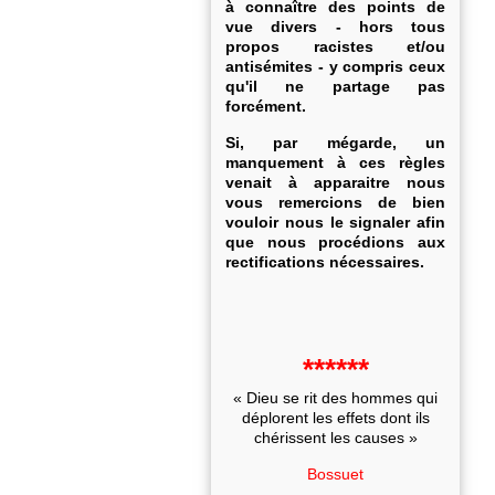
à connaître des points de
vue divers - hors tous
propos racistes et/ou
antisémites - y compris ceux
qu'il ne partage pas
forcément.
Si, par mégarde, un
manquement à ces règles
venait à apparaitre nous
vous remercions de bien
vouloir nous le signaler afin
que nous procédions aux
rectifications nécessaires.
******
« Dieu se rit des hommes qui
déplorent les effets dont ils
chérissent les causes »
Bossuet