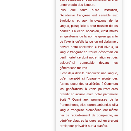
encore celle des lecteurs.
Plus que toute autre institution,
l’Académie française est sensible aux
évolutions et aux innovations de la
langue, puisqu’elle a pour mission de les
codifier. En cette occasion, c’est moins
en gardienne de la norme qu’en garante
de l’avenir qu’elle lance un cri d’alarme :
devant cette aberration « inclusive », la
langue française se trouve désormais en
péril mortel, ce dont notre nation est dès
aujourd’hui comptable devant les
générations futures.
Il est déjà difficile d’acquérir une langue,
qu’en sera-t-il si l’usage y ajoute des
formes secondes et altérées ? Comment
les générations à venir pourront-elles
grandir en intimité avec notre patrimoine
écrit ? Quant aux promesses de la
francophonie, elles seront anéanties si la
langue française s’empêche elle-même
par ce redoublement de complexité, au
bénéfice d’autres langues qui en tireront
profit pour prévaloir sur la planète.