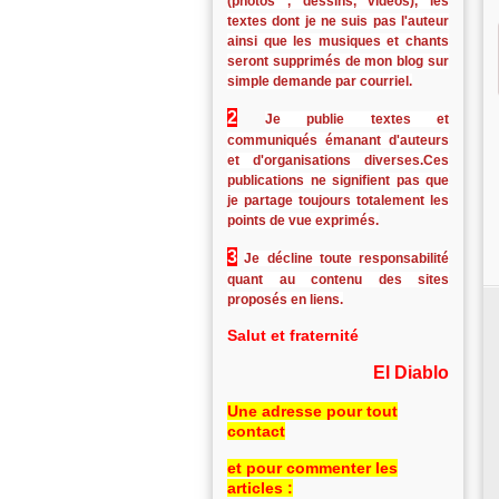
(photos , dessins, vidéos), les
textes dont je ne suis pas l'auteur
ainsi que les musiques et chants
seront supprimés de mon blog sur
simple demande par courriel.
2
Je publie textes et
communiqués émanant d'auteurs
et d'organisations diverses.Ces
publications ne signifient pas que
je partage toujours totalement les
points de vue exprimés.
3
Je décline toute responsabilité
quant au contenu des sites
proposés en liens.
Salut et fraternité
El Diablo
Une adresse pour tout
contact
et pour commenter les
articles :