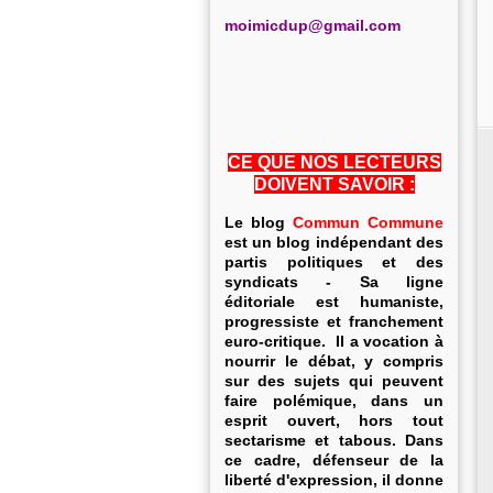
m
oimicdup@gmail.com
CE QUE NOS LECTEURS
DOIVENT SAVOIR :
Le blog
Commun Commune
est un blog indépendant des
partis politiques et des
syndicats - Sa ligne
éditoriale est humaniste,
progressiste et franchement
euro-critique. Il a vocation à
nourrir le débat, y compris
sur des sujets qui peuvent
faire polémique, dans un
esprit ouvert, hors tout
sectarisme et tabous. Dans
ce cadre, défenseur de la
liberté d'expression, il donne