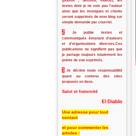
(photos , dessins, vidéos), les
textes dont je ne suis pas l'auteur
ainsi que les musiques et chants
seront supprimés de mon blog sur
simple demande par courriel.
2
Je publie textes et
communiqués émanant d'auteurs
et d'organisations diverses.Ces
publications ne signifient pas que
je partage toujours totalement les
points de vue exprimés.
3
Je décline toute responsabilité
quant au contenu des sites
proposés en liens.
Salut et fraternité
El Diablo
Une adresse pour tout
contact
et pour commenter les
articles :