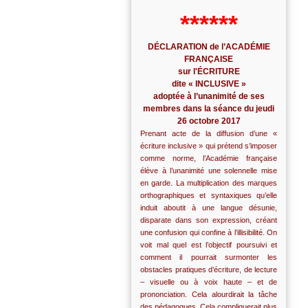
******
DÉCLARATION de l’ACADÉMIE
FRANÇAISE
sur l'ÉCRITURE
dite « INCLUSIVE »
adoptée à l’unanimité de ses
membres dans la séance du jeudi
26 octobre 2017
Prenant acte de la diffusion d’une «
écriture inclusive » qui prétend s’imposer
comme norme, l’Académie française
élève à l’unanimité une solennelle mise
en garde. La multiplication des marques
orthographiques et syntaxiques qu’elle
induit aboutit à une langue désunie,
disparate dans son expression, créant
une confusion qui confine à l’illisibilité. On
voit mal quel est l’objectif poursuivi et
comment il pourrait surmonter les
obstacles pratiques d’écriture, de lecture
– visuelle ou à voix haute – et de
prononciation. Cela alourdirait la tâche
des pédagogues. Cela compliquerait plus