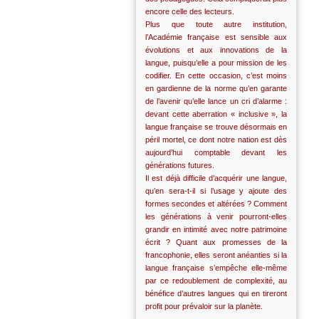
encore celle des lecteurs.
Plus que toute autre institution,
l’Académie française est sensible aux
évolutions et aux innovations de la
langue, puisqu’elle a pour mission de les
codifier. En cette occasion, c’est moins
en gardienne de la norme qu’en garante
de l’avenir qu’elle lance un cri d’alarme :
devant cette aberration « inclusive », la
langue française se trouve désormais en
péril mortel, ce dont notre nation est dès
aujourd’hui comptable devant les
générations futures.
Il est déjà difficile d’acquérir une langue,
qu’en sera-t-il si l’usage y ajoute des
formes secondes et altérées ? Comment
les générations à venir pourront-elles
grandir en intimité avec notre patrimoine
écrit ? Quant aux promesses de la
francophonie, elles seront anéanties si la
langue française s’empêche elle-même
par ce redoublement de complexité, au
bénéfice d’autres langues qui en tireront
profit pour prévaloir sur la planète.