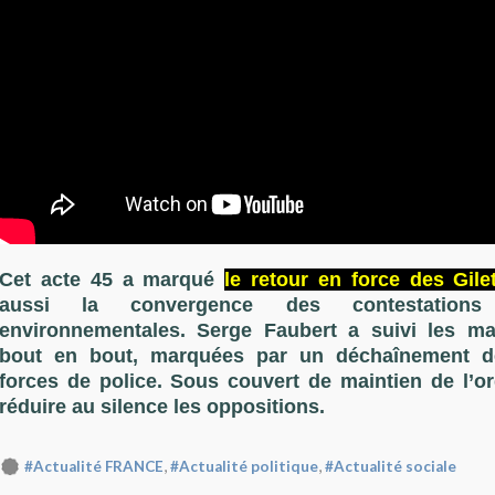
Cet acte 45 a marqué
le retour en force des Gile
aussi la convergence des contestations
environnementales. Serge Faubert a suivi les ma
bout en bout, marquées par un déchaînement de
forces de police. Sous couvert de maintien de l’ord
réduire au silence les oppositions.
,
,
#Actualité FRANCE
#Actualité politique
#Actualité sociale