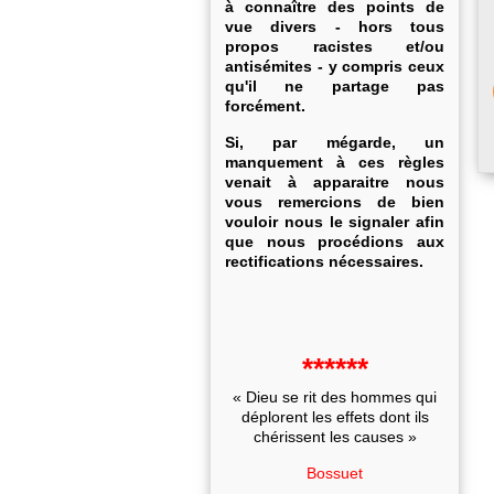
à connaître des points de
vue divers - hors tous
propos racistes et/ou
antisémites - y compris ceux
qu'il ne partage pas
forcément.
Si, par mégarde, un
manquement à ces règles
venait à apparaitre nous
vous remercions de bien
vouloir nous le signaler afin
que nous procédions aux
rectifications nécessaires.
******
« Dieu se rit des hommes qui
déplorent les effets dont ils
chérissent les causes »
Bossuet