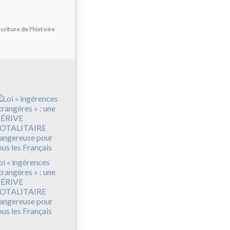
ture de l'histoire
oi « ingérences
trangères » : une
ÉRIVE
OTALITAIRE
angereuse pour
ous les Français