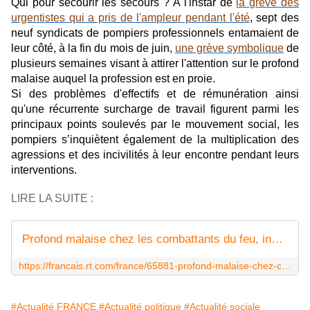
Qui pour secourir les secours ? A l'instar de
la grève des
urgentistes qui a pris de l'ampleur pendant l'été
, sept des
neuf syndicats de pompiers professionnels entamaient de
leur côté, à la fin du mois de juin,
une grève symbolique
de
plusieurs semaines visant à attirer l'attention sur le profond
malaise auquel la profession est en proie.
Si des problèmes d'effectifs et de rémunération ainsi
qu'une récurrente surcharge de travail figurent parmi les
principaux points soulevés par le mouvement social, les
pompiers s’inquiètent également de la multiplication des
agressions et des incivilités à leur encontre pendant leurs
interventions.
LIRE LA SUITE :
Profond malaise chez les combattants du feu, inquiets pour "l'avenir de la sécurité en France"
https://francais.rt.com/france/65881-profond-malaise-chez-combattants-feu-inquiets-pour-avenir-de-la-securite-en-france
#Actualité FRANCE
#Actualité politique
#Actualité sociale