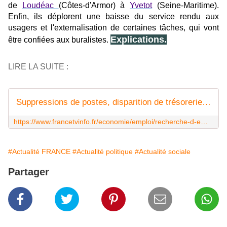
de
Loudéac
(Côtes-d'Armor) à
Yvetot
(Seine-Maritime).
Enfin, ils déplorent une baisse du service rendu aux
usagers et l'externalisation de certaines tâches, qui vont
Explications.
être confiées aux buralistes.
LIRE LA SUITE :
Suppressions de postes, disparition de trésoreries... Pourquoi les agents des finances publiques font grève
https://www.francetvinfo.fr/economie/emploi/recherche-d-emploi/fonction-publique/suppressions-de-postes-disparition-de-tresoreries-pourquoi-les-agents-des-finances-publiques-font-greve_3618503.html
#Actualité FRANCE
#Actualité politique
#Actualité sociale
Partager