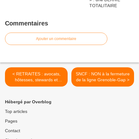
Commentaires
Ajouter un commentaire
< RETRAITES : avocats,
SNCF : NON à la fermeture
hôtesses, stewards et
de la ligne Grenoble-Gap >
pilotes, professions
libérales – médecins,
paramédicaux, chirurgiens,
Hébergé par Overblog
kinésithérapeutes, TOUS
AZIMUTS, LA RÉSISTANCE
Top articles
S’ORGANISE …
Pages
Contact