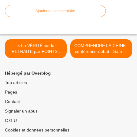
Ajouter un commentaire
< La VÉRITÉ sur la
COMPRENDRE LA CHINE :
RETRAITE par POINTS :
conférence-débat - Samedi
François Fillon avoue !
30 Novembre 2019 à
Villeneuve d'Ascq (Nord) >
Hébergé par Overblog
Top articles
Pages
Contact
Signaler un abus
C.G.U.
Cookies et données personnelles