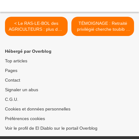
< Le RAS-LE-BOL des
TÉMOIGNAGE : Retraité
AGRICULTEURS : plus de 1
privilégié cherche toubib à
000 tracteurs attendus à
Mantes-la-Jolie >
Paris ce 27 novembre
Hébergé par Overblog
Top articles
Pages
Contact
Signaler un abus
C.G.U.
Cookies et données personnelles
Préférences cookies
Voir le profil de El Diablo sur le portail Overblog