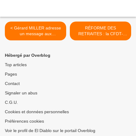
< Gérard MILLER adresse
RÉFORME DES
un message aux
RETRAITES : la CFDT-
GRÉVISTES...
Cheminots maintient son
appel à la grève, contre la
volonté de Laurent Berger >
Hébergé par Overblog
Top articles
Pages
Contact
Signaler un abus
C.G.U.
Cookies et données personnelles
Préférences cookies
Voir le profil de El Diablo sur le portail Overblog