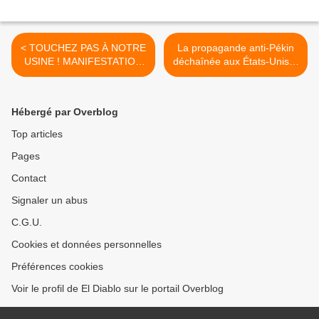
< TOUCHEZ PAS À NOTRE
La propagande anti-Pékin
USINE ! MANIFESTATION
déchaînée aux États-Unis…
MONSTRE pour dénoncer
L’AIGLE ET LE DRAGON -
la fermeture de l'usine
Par Bruno Guigue >
Renault de MAUBEUGE
Hébergé par Overblog
Top articles
Pages
Contact
Signaler un abus
C.G.U.
Cookies et données personnelles
Préférences cookies
Voir le profil de El Diablo sur le portail Overblog