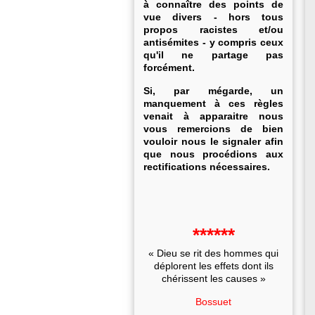
à connaître des points de
vue divers - hors tous
propos racistes et/ou
antisémites - y compris ceux
qu'il ne partage pas
forcément.
Si, par mégarde, un
manquement à ces règles
venait à apparaitre nous
vous remercions de bien
vouloir nous le signaler afin
que nous procédions aux
rectifications nécessaires.
******
« Dieu se rit des hommes qui
déplorent les effets dont ils
chérissent les causes »
Bossuet