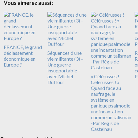
Vous aimerez aussi :
FRANCE, le grand
déclassement
Séquences d’une
R
économique en
vie militante (3) –
R
Europe ?
Une guerre
o
insupportable –
c
avec Michel
« Célérusses !
P
Duffour
Célérusses ! »
Quand face au
naufrage, le
système en
panique psalmodie
une incantation
comme un talisman
-Par Régis de
Castelnau