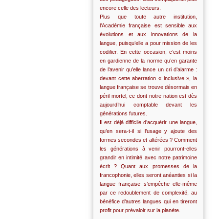
encore celle des lecteurs.
Plus que toute autre institution,
l’Académie française est sensible aux
évolutions et aux innovations de la
langue, puisqu’elle a pour mission de les
codifier. En cette occasion, c’est moins
en gardienne de la norme qu’en garante
de l’avenir qu’elle lance un cri d’alarme :
devant cette aberration « inclusive », la
langue française se trouve désormais en
péril mortel, ce dont notre nation est dès
aujourd’hui comptable devant les
générations futures.
Il est déjà difficile d’acquérir une langue,
qu’en sera-t-il si l’usage y ajoute des
formes secondes et altérées ? Comment
les générations à venir pourront-elles
grandir en intimité avec notre patrimoine
écrit ? Quant aux promesses de la
francophonie, elles seront anéanties si la
langue française s’empêche elle-même
par ce redoublement de complexité, au
bénéfice d’autres langues qui en tireront
profit pour prévaloir sur la planète.