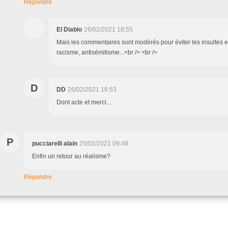
Répondre
El Diablo
26/02/2021 18:55
Mais les commentaires sont modérés pour éviter les insultes et
racisme, antisémitisme...<br /> <br />
D
DD
26/02/2021 16:53
Dont acte et merci...
P
pucciarelli alain
25/02/2021 09:48
Enfin un retour au réalisme?
Répondre