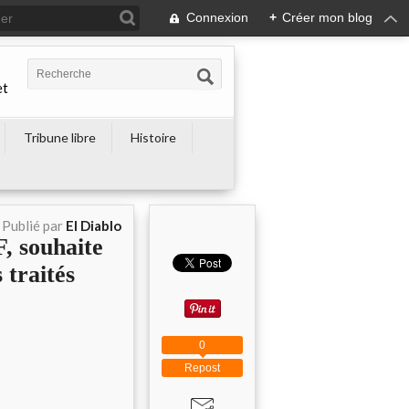
Connexion
+
Créer mon blog
et
Tribune libre
Histoire
Publié par
El Diablo
, souhaite
 traités
0
Repost