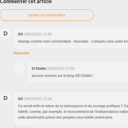
Commenter cet article
Ajouter un commentaire
D
DD
26/02/2021 12:30
étrange comme mon commentaire - favorable - a disparu sans autre for
Répondre
El Diablo
26/02/2021 12:50
aucune censure sur le blog d'El Diablo !
D
DD
26/02/2021 12:28
Ce serait enfin le retour de la clairvoyance et du courage politique ? J'a
intérêt, comme, par exemple, le recouvrement de l'indépendance nation
cette abominable prison des peuples sous tutelle américaine.