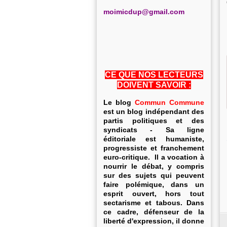
m
oimicdup@gmail.com
CE QUE NOS LECTEURS
DOIVENT SAVOIR :
Le blog
Commun Commune
est un blog indépendant des
partis politiques et des
syndicats - Sa ligne
éditoriale est humaniste,
progressiste et franchement
euro-critique. Il a vocation à
nourrir le débat, y compris
sur des sujets qui peuvent
faire polémique, dans un
esprit ouvert, hors tout
sectarisme et tabous. Dans
ce cadre, défenseur de la
liberté d'expression, il donne