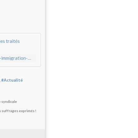
Le n°1 du PCF souhaite stopper l'"immigra
https://francais.rt.com/france/66097-n1-pcf-souhaite-stopper-immigration-organisee-traites-liberaux-bruxelles
,
#Actualité
 syndicale
s suffrages exprimés !