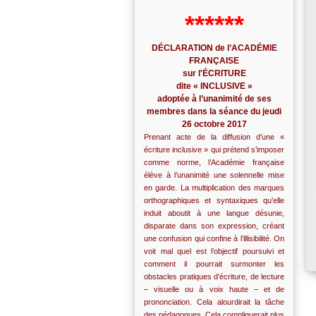
******
DÉCLARATION de l’ACADÉMIE
FRANÇAISE
sur l'ÉCRITURE
dite « INCLUSIVE »
adoptée à l’unanimité de ses
membres dans la séance du jeudi
26 octobre 2017
Prenant acte de la diffusion d’une «
écriture inclusive » qui prétend s’imposer
comme norme, l’Académie française
élève à l’unanimité une solennelle mise
en garde. La multiplication des marques
orthographiques et syntaxiques qu’elle
induit aboutit à une langue désunie,
disparate dans son expression, créant
une confusion qui confine à l’illisibilité. On
voit mal quel est l’objectif poursuivi et
comment il pourrait surmonter les
obstacles pratiques d’écriture, de lecture
– visuelle ou à voix haute – et de
prononciation. Cela alourdirait la tâche
des pédagogues. Cela compliquerait plus