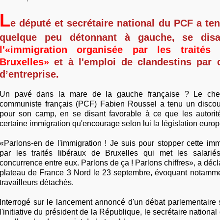
L
e député et secrétaire national du PCF a te
quelque peu détonnant à gauche, se dis
l'«immigration organisée par les traités 
Bruxelles»
et à l'emploi de clandestins par c
d’entreprise.
Un pavé dans la mare de la gauche française ? Le chef 
communiste français (PCF) Fabien Roussel a tenu un discour
pour son camp, en se disant favorable à ce que les autori
certaine immigration qu'encourage selon lui la législation eur
«Parlons-en de l'immigration ! Je suis pour stopper cette im
par les traités libéraux de Bruxelles qui met les salarié
concurrence entre eux. Parlons de ça ! Parlons chiffres», a décl
plateau de France 3 Nord le 23 septembre, évoquant notamme
travailleurs détachés.
Interrogé sur le lancement annoncé d'un débat parlementaire s
l'initiative du président de la République, le secrétaire nation