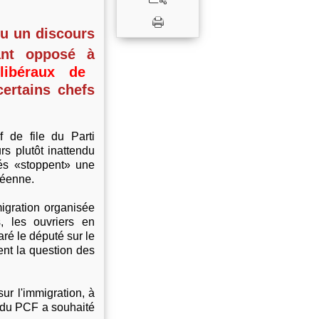
nu un discours
ant opposé à
libéraux de
ertains chefs
de file du Parti
s plutôt inattendu
tés «stoppent» une
opéenne.
migration organisée
s, les ouvriers en
aré le député sur le
nt la question des
ur l'immigration, à
al du PCF a souhaité