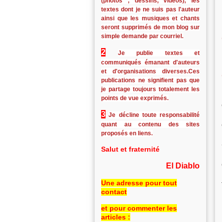
(photos , dessins, vidéos), les
textes dont je ne suis pas l'auteur
ainsi que les musiques et chants
seront supprimés de mon blog sur
simple demande par courriel.
2
Je publie textes et
communiqués émanant d'auteurs
et d'organisations diverses.Ces
publications ne signifient pas que
je partage toujours totalement les
points de vue exprimés.
3
Je décline toute responsabilité
quant au contenu des sites
proposés en liens.
Salut et fraternité
El Diablo
Une adresse pour tout
contact
et pour commenter les
articles :