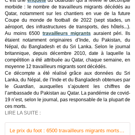
C’est une
enquête
du
Guardian
qui a révélé le décompte
morbide : le nombre de travailleurs migrants décédés au
Qatar, notamment sur les chantiers en vue de la future
Coupe du monde de football de 2022 (sept stades, un
aéroport, des infrastructures de transports, des hôtels...).
Au moins 6500
travailleurs migrants
auraient péri. Ils
étaient notamment originaires d’Inde, du Pakistan, du
Népal, du Bangladesh et du Sri Lanka. Selon le journal
britannique, depuis décembre 2010, date à laquelle la
compétition a été attribuée au Qatar, chaque semaine, en
moyenne 12 travailleurs migrants sont décédés.
Ce décompte a été réalisé grâce aux données du Sri
Lanka, du Népal, de l’Inde et du Bangladesh obtenues par
le
Guardian
, auxquelles s’ajoutent les chiffres de
l’ambassade du Pakistan au Qatar. La pandémie de covid-
19 n’est, selon le journal, pas responsable de la plupart de
ces morts.
LIRE LA SUITE :
Le prix du foot : 6500 travailleurs migrants morts sur les chantiers liés au Mondial 2022 au Qatar