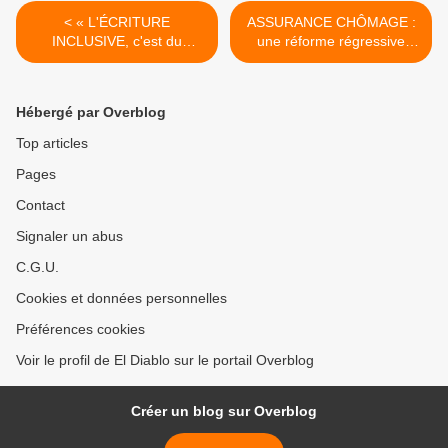
< « L'ÉCRITURE
ASSURANCE CHÔMAGE :
INCLUSIVE, c'est du
une réforme régressive
scribouillage », estime
imposée de bout en bout >
Bernard PIVOT, président
de l'académie Goncourt de
Hébergé par Overblog
2014 à 2019.
Top articles
Pages
Contact
Signaler un abus
C.G.U.
Cookies et données personnelles
Préférences cookies
Voir le profil de El Diablo sur le portail Overblog
Créer un blog sur Overblog