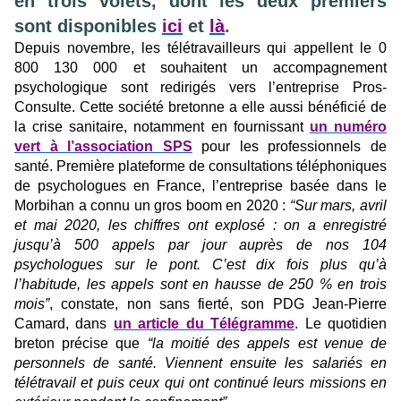
en trois volets, dont les deux premiers
sont disponibles
ici
et
là
.
Depuis novembre, les télétravailleurs qui appellent le 0
800 130 000 et souhaitent un accompagnement
psychologique sont redirigés vers l’entreprise Pros-
Consulte. Cette société bretonne a elle aussi bénéficié de
la crise sanitaire, notamment en fournissant
un numéro
vert à l’association SPS
pour les professionnels de
santé. Première plateforme de consultations téléphoniques
de psychologues en France, l’entreprise basée dans le
Morbihan a connu un gros boom en 2020 :
“Sur mars, avril
et mai 2020, les chiffres ont explosé : on a enregistré
jusqu’à 500 appels par jour auprès de nos 104
psychologues sur le pont. C’est dix fois plus qu’à
l’habitude, les appels sont en hausse de 250 % en trois
mois”
, constate, non sans fierté, son PDG Jean-Pierre
Camard, dans
un article du Télégramme
. Le quotidien
breton précise que
“la moitié des appels est venue de
personnels de santé. Viennent ensuite les salariés en
télétravail et puis ceux qui ont continué leurs missions en