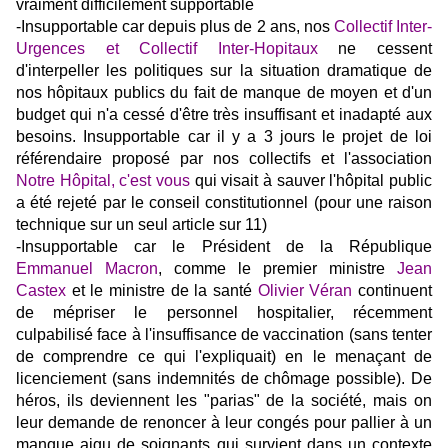
vraiment difficilement supportable
-Insupportable car depuis plus de 2 ans, nos
Collectif Inter-
Urgences
et
Collectif Inter-Hopitaux
ne cessent
d'interpeller les politiques sur la situation dramatique de
nos hôpitaux publics du fait de manque de moyen et d'un
budget qui n'a cessé d'être très insuffisant et inadapté aux
besoins. Insupportable car il y a 3 jours le projet de loi
référendaire proposé par nos collectifs et l'association
Notre Hôpital, c'est vous
qui visait à sauver l'hôpital public
a été rejeté par le conseil constitutionnel (pour une raison
technique sur un seul article sur 11)
-Insupportable car le Président de la République
Emmanuel Macron
, comme le premier ministre
Jean
Castex
et le ministre de la santé
Olivier Véran
continuent
de mépriser le personnel hospitalier, récemment
culpabilisé face à l'insuffisance de vaccination (sans tenter
de comprendre ce qui l'expliquait) en le menaçant de
licenciement (sans indemnités de chômage possible). De
héros, ils deviennent les "parias" de la société, mais on
leur demande de renoncer à leur congés pour pallier à un
manque aigu de soignants qui survient dans un contexte