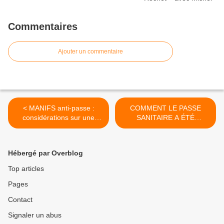
Commentaires
Ajouter un commentaire
< MANIFS anti-passe :
COMMENT LE PASSE
considérations sur une
SANITAIRE A ÉTÉ
PANCARTE – Par Régis de
ABANDONNÉ À MOSCOU
Castelnau
EN SEULEMENT 3
SEMAINES… >
Hébergé par Overblog
Top articles
Pages
Contact
Signaler un abus