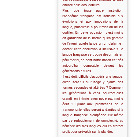
encore celle des lecteurs.
Plus que toute autre institution,
l’Académie française est sensible aux
évolutions et aux innovations de la
langue, puisqu’elle a pour mission de les
codifier. En cette occasion, c’est moins
en gardienne de la norme qu’en garante
de l’avenir qu’elle lance un cri d’alarme :
devant cette aberration « inclusive », la
langue française se trouve désormais en
péril mortel, ce dont notre nation est dès
aujourd’hui comptable devant les
générations futures.
Il est déjà difficile d’acquérir une langue,
qu’en sera-t-il si l’usage y ajoute des
formes secondes et altérées ? Comment
les générations à venir pourront-elles
grandir en intimité avec notre patrimoine
écrit ? Quant aux promesses de la
francophonie, elles seront anéanties si la
langue française s’empêche elle-même
par ce redoublement de complexité, au
bénéfice d’autres langues qui en tireront
profit pour prévaloir sur la planète.