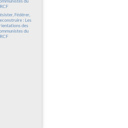
ésister, Fédérer,
econstruire : Les
rientations des
ommunistes du
RCF