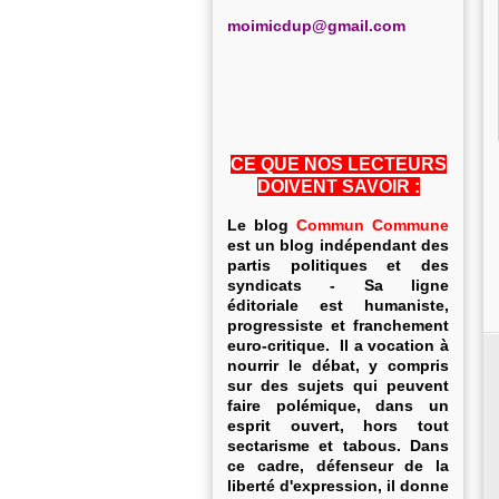
m
oimicdup@gmail.com
CE QUE NOS LECTEURS
DOIVENT SAVOIR :
Le blog
Commun Commune
est un blog indépendant des
partis politiques et des
syndicats - Sa ligne
éditoriale est humaniste,
progressiste et franchement
euro-critique. Il a vocation à
nourrir le débat, y compris
sur des sujets qui peuvent
faire polémique, dans un
esprit ouvert, hors tout
sectarisme et tabous. Dans
ce cadre, défenseur de la
liberté d'expression, il donne