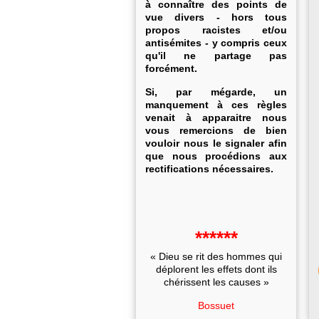
à connaître des points de
vue divers - hors tous
propos racistes et/ou
antisémites - y compris ceux
qu'il ne partage pas
forcément.
Si, par mégarde, un
manquement à ces règles
venait à apparaitre nous
vous remercions de bien
vouloir nous le signaler afin
que nous procédions aux
rectifications nécessaires.
******
« Dieu se rit des hommes qui
déplorent les effets dont ils
chérissent les causes »
Bossuet