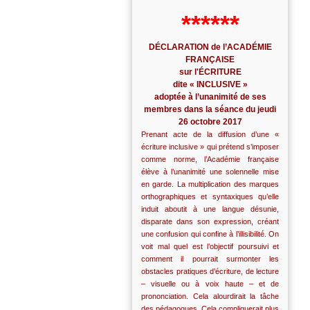
******
DÉCLARATION de l’ACADÉMIE
FRANÇAISE
sur l'ÉCRITURE
dite « INCLUSIVE »
adoptée à l’unanimité de ses
membres dans la séance du jeudi
26 octobre 2017
Prenant acte de la diffusion d’une «
écriture inclusive » qui prétend s’imposer
comme norme, l’Académie française
élève à l’unanimité une solennelle mise
en garde. La multiplication des marques
orthographiques et syntaxiques qu’elle
induit aboutit à une langue désunie,
disparate dans son expression, créant
une confusion qui confine à l’illisibilité. On
voit mal quel est l’objectif poursuivi et
comment il pourrait surmonter les
obstacles pratiques d’écriture, de lecture
– visuelle ou à voix haute – et de
prononciation. Cela alourdirait la tâche
des pédagogues. Cela compliquerait plus