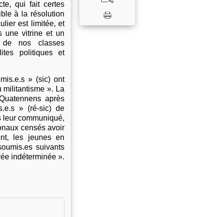
e, qui fait certes
ble à la résolution
ier est limitée, et
 une vitrine et un
s de nos classes
tes politiques et
is.e.s » (sic) ont
 militantisme ». La
 Quatennens après
e.s » (ré-sic) de
ns leur communiqué,
ionaux censés avoir
nt, les jeunes en
soumis.es suivants
urée indéterminée ».