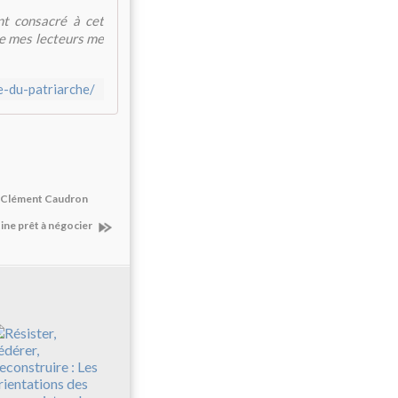
nt consacré à cet
 de mes lecteurs me
e-du-patriarche/
 Clément Caudron
ne prêt à négocier