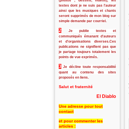
(photos , dessins, vidéos), les
textes dont je ne suis pas l'auteur
ainsi que les musiques et chants
seront supprimés de mon blog sur
simple demande par courriel.
2
Je publie textes et
communiqués émanant d'auteurs
et d'organisations diverses.Ces
publications ne signifient pas que
je partage toujours totalement les
points de vue exprimés.
3
Je décline toute responsabilité
quant au contenu des sites
proposés en liens.
Salut et fraternité
El Diablo
Une adresse pour tout
contact
et pour commenter les
articles :