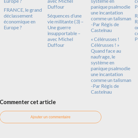
FRANCE, le grand
déclassement
Séquences d’une
R
économique en
vie militante (3) –
R
Europe ?
Une guerre
o
insupportable –
c
avec Michel
« Célérusses !
P
Duffour
Célérusses ! »
Quand face au
naufrage, le
système en
panique psalmodie
une incantation
comme un talisman
-Par Régis de
Castelnau
Commenter cet article
Ajouter un commentaire