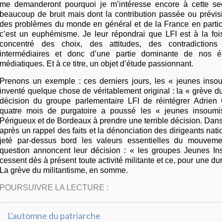
me demanderont pourquoi je m’intéresse encore à cette sect
beaucoup de bruit mais dont la contribution passée ou prévisi
des problèmes du monde en général et de la France en particul
c’est un euphémisme. Je leur répondrai que LFI est à la fois
concentré des choix, des attitudes, des contradiction
intermédiaires et donc d’une partie dominante de nos éli
médiatiques. Et à ce titre, un objet d’étude passionnant.
Prenons un exemple : ces derniers jours, les « jeunes insoum
inventé quelque chose de véritablement original : la « grève du
décision du groupe parlementaire LFI de réintégrer Adrien
quatre mois de purgatoire a poussé les « jeunes insoumis.
Périgueux et de Bordeaux à prendre une terrible décision. Da
après un rappel des faits et la dénonciation des dirigeants nat
jeté par-dessus bord les valeurs essentielles du mouveme
question annoncent leur décision : « les groupes Jeunes In
cessent dès à présent toute activité militante et ce, pour une d
La grève du militantisme, en somme.
POURSUIVRE LA LECTURE :
L'automne du patriarche