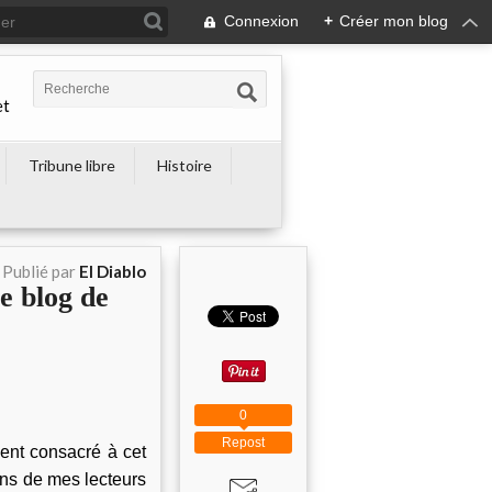
Connexion
+
Créer mon blog
et
Tribune libre
Histoire
Publié par
El Diablo
 blog de
0
Repost
ment consacré à cet
ins de mes lecteurs