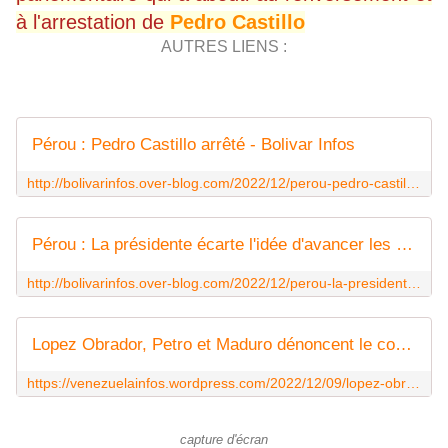
à l'arrestation de
Pedro Castillo
AUTRES LIENS :
Pérou : Pedro Castillo arrêté - Bolivar Infos
http://bolivarinfos.over-blog.com/2022/12/perou-pedro-castillo-arrete.html
Pérou : La présidente écarte l'idée d'avancer les élections - Bolivar Infos
http://bolivarinfos.over-blog.com/2022/12/perou-la-presidente-ecarte-l-idee-d-avancer-les-elections.html
Lopez Obrador, Petro et Maduro dénoncent le coup d'État contre Pedro Castillo
https://venezuelainfos.wordpress.com/2022/12/09/lopez-obrador-petro-et-maduro-denoncent-le-coup-detat-contre-pedro-castillo/
capture d'écran