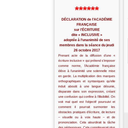
******
DÉCLARATION de l’ACADÉMIE
FRANÇAISE
sur l'ÉCRITURE
dite « INCLUSIVE »
adoptée à l’unanimité de ses
membres dans la séance du jeudi
26 octobre 2017
Prenant acte de la diffusion d’une «
écriture inclusive » qui prétend s’imposer
comme norme, l’Académie française
élève à l’unanimité une solennelle mise
en garde. La multiplication des marques
orthographiques et syntaxiques qu’elle
induit aboutit à une langue désunie,
disparate dans son expression, créant
une confusion qui confine à l’illisibilité. On
voit mal quel est l’objectif poursuivi et
comment il pourrait surmonter les
obstacles pratiques d’écriture, de lecture
– visuelle ou à voix haute – et de
prononciation. Cela alourdirait la tâche
des pédagogues. Cela compliquerait plus