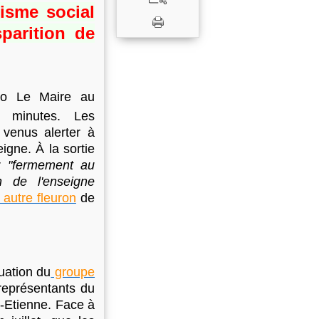
tisme social
sparition de
no Le Maire au
5 minutes. Les
 venus alerter à
igne. À la sortie
r
"fermement au
n de l'enseigne
 autre fleuron
de
tuation du
groupe
représentants du
t-Etienne. Face à