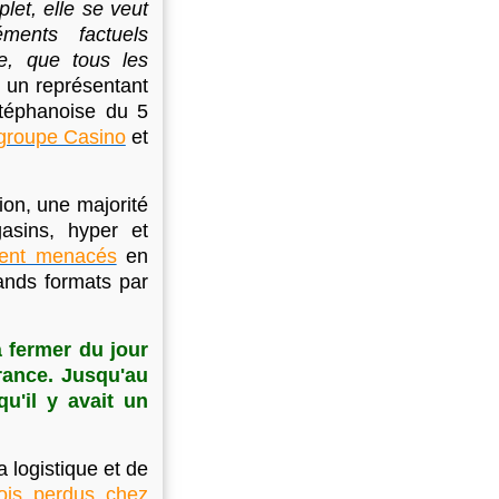
let, elle se veut
ments factuels
ue, que tous les
é un représentant
stéphanoise du 5
 groupe Casino
et
ion, une majorité
asins, hyper et
ient menacés
en
ands formats par
 fermer du jour
rance. Jusqu'au
qu'il y avait un
a logistique et de
ois perdus chez