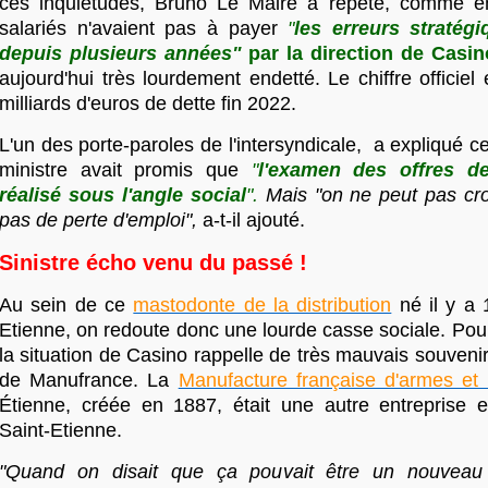
ces inquiétudes, Bruno Le Maire a répété, comme en 
salariés n'avaient pas à payer
"
les erreurs straté
depuis plusieurs années"
par la direction de Casin
aujourd'hui très lourdement endetté. Le chiffre officiel
milliards d'euros de dette fin 2022.
L'un des porte-paroles de l'intersyndicale, a expliqué c
ministre avait promis que
"
l'examen des offres de
réalisé sous l'angle social
".
Mais "on ne peut pas croi
pas de perte d'emploi",
a-t-il ajouté.
Sinistre écho venu du passé !
Au sein de ce
mastodonte de la distribution
né il y a 
Etienne, on redoute donc une lourde casse sociale. Pou
la situation de Casino rappelle de très mauvais souvenirs
de Manufrance. La
Manufacture française d'armes et
Étienne, créée en 1887, était une autre entreprise
Saint-Etienne.
"Quand on disait que ça pouvait être un nouveau