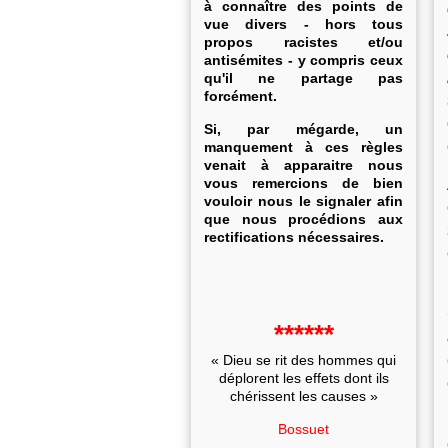
à connaître des points de
vue divers - hors tous
propos racistes et/ou
antisémites - y compris ceux
qu'il ne partage pas
forcément.
Si, par mégarde, un
manquement à ces règles
venait à apparaitre nous
vous remercions de bien
vouloir nous le signaler afin
que nous procédions aux
rectifications nécessaires.
******
« Dieu se rit des hommes qui
déplorent les effets dont ils
chérissent les causes »
Bossuet