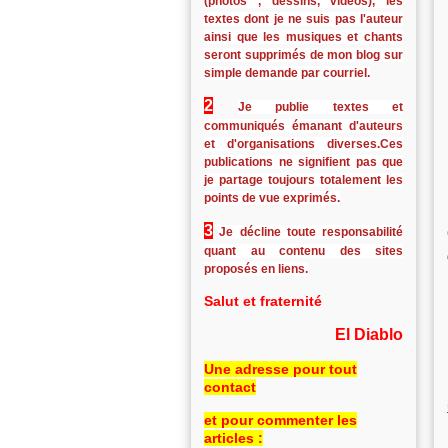
(photos , dessins, vidéos), les
textes dont je ne suis pas l'auteur
ainsi que les musiques et chants
seront supprimés de mon blog sur
simple demande par courriel.
2
Je publie textes et
communiqués émanant d'auteurs
et d'organisations diverses.Ces
publications ne signifient pas que
je partage toujours totalement les
points de vue exprimés.
3
Je décline toute responsabilité
quant au contenu des sites
proposés en liens.
Salut et fraternité
El Diablo
Une adresse pour tout
contact
et pour commenter les
articles :