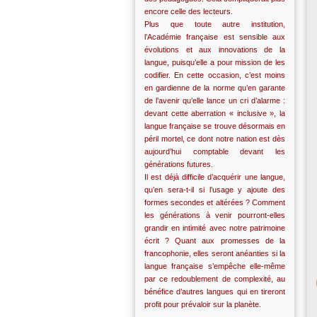
encore celle des lecteurs.
Plus que toute autre institution,
l’Académie française est sensible aux
évolutions et aux innovations de la
langue, puisqu’elle a pour mission de les
codifier. En cette occasion, c’est moins
en gardienne de la norme qu’en garante
de l’avenir qu’elle lance un cri d’alarme :
devant cette aberration « inclusive », la
langue française se trouve désormais en
péril mortel, ce dont notre nation est dès
aujourd’hui comptable devant les
générations futures.
Il est déjà difficile d’acquérir une langue,
qu’en sera-t-il si l’usage y ajoute des
formes secondes et altérées ? Comment
les générations à venir pourront-elles
grandir en intimité avec notre patrimoine
écrit ? Quant aux promesses de la
francophonie, elles seront anéanties si la
langue française s’empêche elle-même
par ce redoublement de complexité, au
bénéfice d’autres langues qui en tireront
profit pour prévaloir sur la planète.