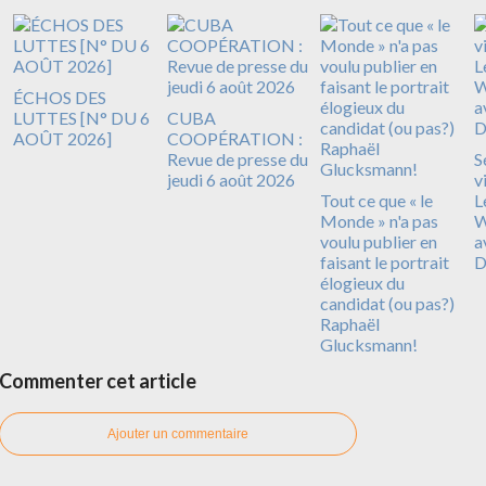
ÉCHOS DES
LUTTES [N° DU 6
CUBA
AOÛT 2026]
COOPÉRATION :
Revue de presse du
S
jeudi 6 août 2026
v
Tout ce que « le
L
Monde » n'a pas
W
voulu publier en
a
faisant le portrait
D
élogieux du
candidat (ou pas?)
Raphaël
Glucksmann!
Commenter cet article
Ajouter un commentaire