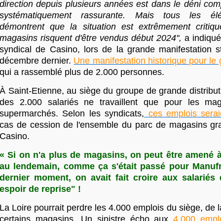
direction depuis plusieurs années est dans le déni comp
systématiquement rassurante. Mais tous les élé
démontrent que la situation est extrêmement critiq
magasins risquent d'être vendus début 2024",
a indiqu
syndical de Casino, lors de la grande manifestation 
décembre dernier.
Une manifestation historique pour le
qui a rassemblé plus de 2.000 personnes.
À Saint-Etienne, au siège du groupe de grande distribut
des 2.000 salariés ne travaillent que pour les mag
supermarchés. Selon les syndicats,
ces emplois sera
cas de cession de l'ensemble du parc de magasins gr
Casino.
« Si on n'a plus de magasins, on peut être amené à
au lendemain, comme ça s'était passé pour Manuf
dernier moment, on avait fait croire aux salariés 
espoir de reprise" !
La Loire pourrait perdre les 4.000 emplois du siège, de l
certains magasins. Un sinistre écho aux
4
.
000 empl