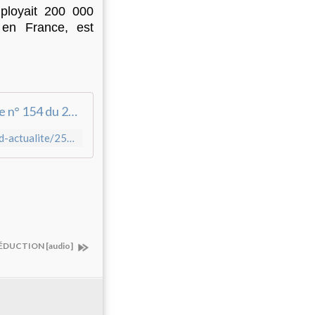
ployait 200 000
en France, est
Résumé des questions économiques et sociales: semaine n° 154 du 25 décembre 2023
https://www.sitecommunistes.org/index.php/actualites/breves-d-actualite/2575-resume-des-questions-economiques-et-sociales-semaine-n-154-du-25-decembre-2023
 SÉDUCTION [audio]