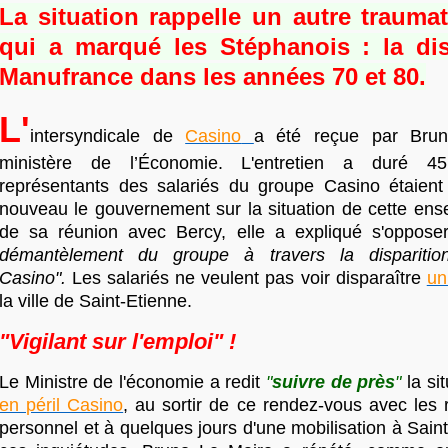
La situation rappelle un autre trauma
qui a marqué les Stéphanois :
la di
Manufrance dans les années 70 et 80.
L'
intersyndicale de
Casino
a été reçue par Bru
ministère de l’Économie. L'entretien a duré 4
représentants des salariés du groupe Casino étaient
nouveau le gouvernement sur la situation de cette ense
de sa réunion avec Bercy, elle a expliqué s'oppose
démantèlement du groupe à travers la disparitio
Casino".
Les salariés ne veulent pas voir disparaître
un
la ville de Saint-Etienne.
"Vigilant sur l'emploi" !
Le Ministre de l'économie a redit
"
suivre de près
"
la si
en péril Casino
, au sortir de ce rendez-vous avec les 
personnel et à quelques jours d'une mobilisation à Sain