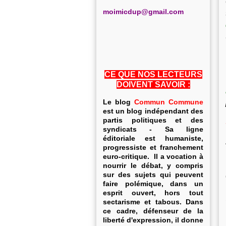
m
oimicdup@gmail.com
CE QUE NOS LECTEURS
DOIVENT SAVOIR :
Le blog
Commun Commune
est un blog indépendant des
partis politiques et des
syndicats - Sa ligne
éditoriale est humaniste,
progressiste et franchement
euro-critique. Il a vocation à
nourrir le débat, y compris
sur des sujets qui peuvent
faire polémique, dans un
esprit ouvert, hors tout
sectarisme et tabous. Dans
ce cadre, défenseur de la
liberté d'expression, il donne