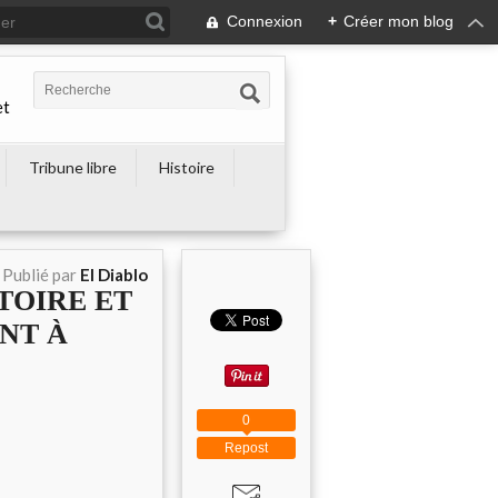
Connexion
+
Créer mon blog
et
Tribune libre
Histoire
Publié par
El Diablo
TOIRE ET
NT À
0
Repost