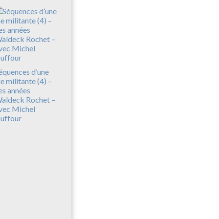
équences d’une
ie militante (4) –
es années
aldeck Rochet –
vec Michel
uffour