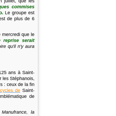
juillet, que les
giques commises
o
.
Le groupe est
 est de plus de 6
e mercredi que le
 reprise serait
re qu'il n'y aura
125 ans à Saint-
r les Stéphanois,
 : ceux de la fin
 cycles de
Saint-
 emblématique de
 Manufrance, la