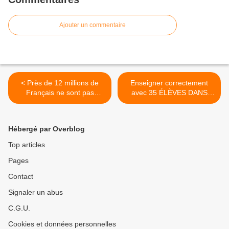
Ajouter un commentaire
< Près de 12 millions de
Enseigner correctement
Français ne sont pas
avec 35 ÉLÈVES DANS
inscrits ou mal-inscrits sur
UNE CLASSE, c'est
les LISTES ÉLECTORALES
impossible ! Mobilisation
des professeurs du Val-
Hébergé par Overblog
d'Oise >
Top articles
Pages
Contact
Signaler un abus
C.G.U.
Cookies et données personnelles