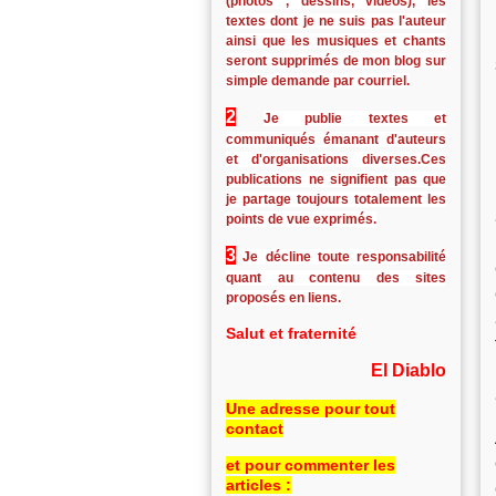
(photos , dessins, vidéos), les
textes dont je ne suis pas l'auteur
ainsi que les musiques et chants
seront supprimés de mon blog sur
simple demande par courriel.
2
Je publie textes et
communiqués émanant d'auteurs
et d'organisations diverses.Ces
publications ne signifient pas que
je partage toujours totalement les
points de vue exprimés.
3
Je décline toute responsabilité
quant au contenu des sites
proposés en liens.
Salut et fraternité
El Diablo
Une adresse pour tout
contact
et pour commenter les
articles :