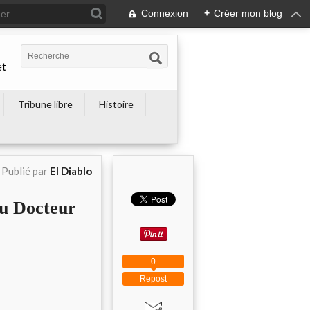
Connexion
+
Créer mon blog
et
Tribune libre
Histoire
Publié par
El Diablo
u Docteur
0
Repost