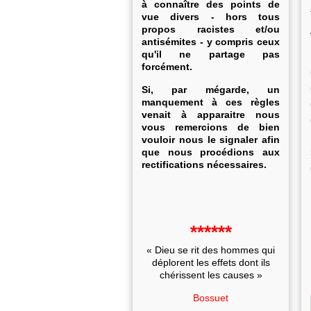
à connaître des points de
vue divers - hors tous
propos racistes et/ou
antisémites - y compris ceux
qu'il ne partage pas
forcément.
Si, par mégarde, un
manquement à ces règles
venait à apparaitre nous
vous remercions de bien
vouloir nous le signaler afin
que nous procédions aux
rectifications nécessaires.
******
« Dieu se rit des hommes qui
déplorent les effets dont ils
chérissent les causes »
Bossuet