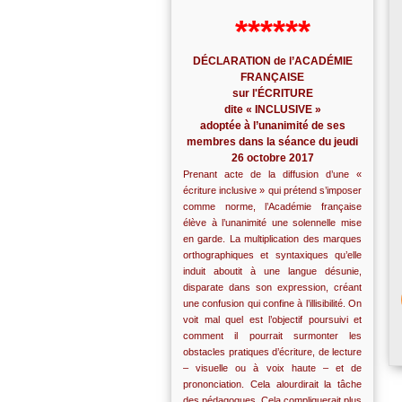
******
DÉCLARATION de l’ACADÉMIE
FRANÇAISE
sur l'ÉCRITURE
dite « INCLUSIVE »
adoptée à l’unanimité de ses
membres dans la séance du jeudi
26 octobre 2017
Prenant acte de la diffusion d’une «
écriture inclusive » qui prétend s’imposer
comme norme, l’Académie française
élève à l’unanimité une solennelle mise
en garde. La multiplication des marques
orthographiques et syntaxiques qu’elle
induit aboutit à une langue désunie,
disparate dans son expression, créant
une confusion qui confine à l’illisibilité. On
voit mal quel est l’objectif poursuivi et
comment il pourrait surmonter les
obstacles pratiques d’écriture, de lecture
– visuelle ou à voix haute – et de
prononciation. Cela alourdirait la tâche
des pédagogues. Cela compliquerait plus