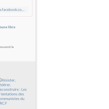
https://www.facebook.com/login/?next=https%3A%2F%2Fwww.facebook.com%2Fchristophe.prudhomme.7334
bune libre
mouvoir la