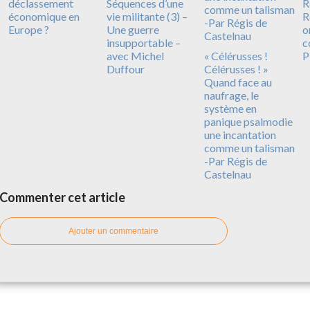
déclassement
Séquences d’une
R
économique en
vie militante (3) –
R
Europe ?
Une guerre
o
insupportable –
c
avec Michel
« Célérusses !
P
Duffour
Célérusses ! »
Quand face au
naufrage, le
système en
panique psalmodie
une incantation
comme un talisman
-Par Régis de
Castelnau
Commenter cet article
Ajouter un commentaire