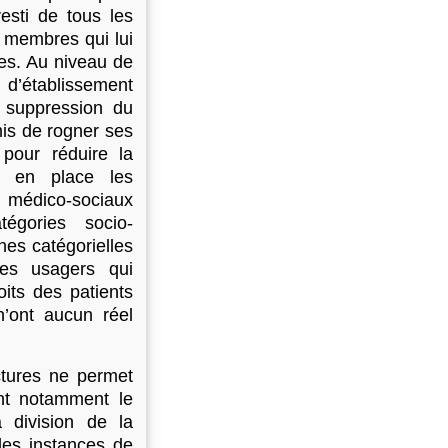
esti de tous les
s membres qui lui
es. Au niveau de
 d’établissement
 suppression du
mis de rogner ses
 pour réduire la
is en place les
 médico-sociaux
égories socio-
hes catégorielles
des usagers qui
its des patients
n’ont aucun réel
ctures ne permet
ont notamment le
a division de la
les instances de