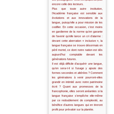
encore celle des lecteurs.
Plus que toute autre institution,
l’Académie française est sensible aux
évolutions et aux innovations de la
langue, puisqu’elle a pour mission de les
codifier. En cette occasion, c’est moins
en gardienne de la norme qu’en garante
de l’avenir qu’elle lance un cri d’alarme :
devant cette aberration « inclusive », la
langue française se trouve désormais en
péril mortel, ce dont notre nation est dès
aujourd’hui comptable devant les
générations futures.
Il est déjà difficile d’acquérir une langue,
qu’en sera-t-il si l’usage y ajoute des
formes secondes et altérées ? Comment
les générations à venir pourront-elles
grandir en intimité avec notre patrimoine
écrit ? Quant aux promesses de la
francophonie, elles seront anéanties si la
langue française s’empêche elle-même
par ce redoublement de complexité, au
bénéfice d’autres langues qui en tireront
profit pour prévaloir sur la planète.