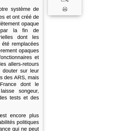
otre système de
es et ont créé de
plètement opaque
 par la fin de
rielles dont les
nt été remplacées
lièrement opaques
nctionnaires et
es allers-retours
t douter sur leur
as des ARS, mais
France dont le
aisse songeur,
des tests et des
 est encore plus
ilités politiques
lance qui ne peut