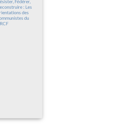
ésister, Fédérer,
econstruire : Les
rientations des
ommunistes du
RCF