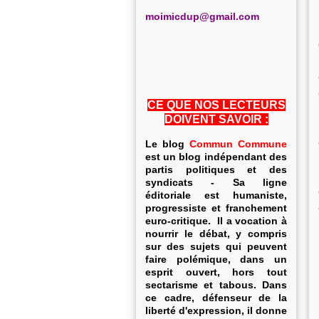
m
oimicdup@gmail.com
CE QUE NOS LECTEURS
DOIVENT SAVOIR :
Le blog
Commun Commune
est un blog indépendant des
partis politiques et des
syndicats - Sa ligne
éditoriale est humaniste,
progressiste et franchement
euro-critique. Il a vocation à
nourrir le débat, y compris
sur des sujets qui peuvent
faire polémique, dans un
esprit ouvert, hors tout
sectarisme et tabous. Dans
ce cadre, défenseur de la
liberté d'expression, il donne