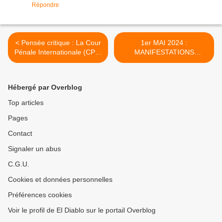
Répondre
< Pensée critique : La Cour
1er MAI 2024 :
Pénale Internationale (CPI),
MANIFESTATIONS
une entité soumise aux
UNITAIRES pour les libertés
intérêts de l’Occident
syndicales, la solidarité et la
paix >
Hébergé par Overblog
Top articles
Pages
Contact
Signaler un abus
C.G.U.
Cookies et données personnelles
Préférences cookies
Voir le profil de El Diablo sur le portail Overblog