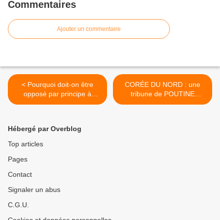
Commentaires
Ajouter un commentaire
< Pourquoi doit-on être
CORÉE DU NORD : une
opposé par principe à
tribune de POUTINE
L’IMMIGRATION de
publiée dans le quotidien
travailleurs ?- Par Gilles
nord-coréen « Rodong
Questiaux
Sinmun » >
Hébergé par Overblog
Top articles
Pages
Contact
Signaler un abus
C.G.U.