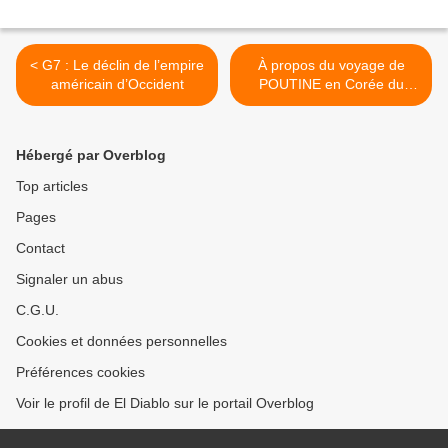
< G7 : Le déclin de l’empire
À propos du voyage de
américain d’Occident
POUTINE en Corée du
Nord : les remarques sur
les médias - Par Philippe
Arnaud >
Hébergé par Overblog
Top articles
Pages
Contact
Signaler un abus
C.G.U.
Cookies et données personnelles
Préférences cookies
Voir le profil de El Diablo sur le portail Overblog