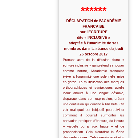
******
DÉCLARATION de l’ACADÉMIE
FRANÇAISE
sur l'ÉCRITURE
dite « INCLUSIVE »
adoptée à l’unanimité de ses
membres dans la séance du jeudi
26 octobre 2017
Prenant acte de la diffusion d’une «
écriture inclusive » qui prétend s’imposer
comme norme, l’Académie française
élève à l’unanimité une solennelle mise
en garde. La multiplication des marques
orthographiques et syntaxiques qu’elle
induit aboutit à une langue désunie,
disparate dans son expression, créant
une confusion qui confine à l’illisibilité. On
voit mal quel est l’objectif poursuivi et
comment il pourrait surmonter les
obstacles pratiques d’écriture, de lecture
– visuelle ou à voix haute – et de
prononciation. Cela alourdirait la tâche
des pédagogues. Cela compliquerait plus