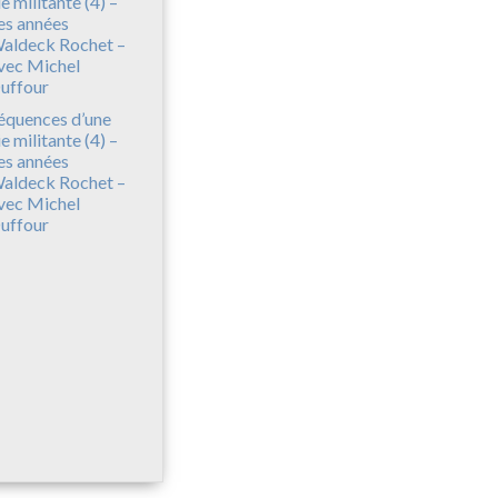
équences d’une
ie militante (4) –
es années
aldeck Rochet –
vec Michel
uffour