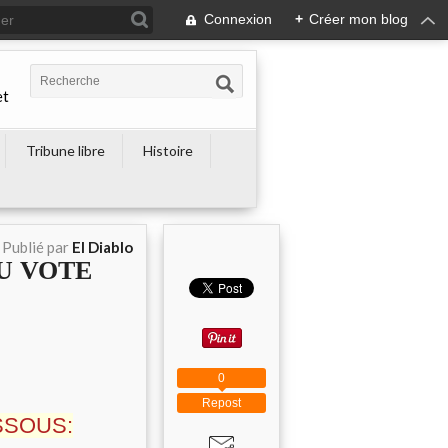
Connexion
+
Créer mon blog
et
Tribune libre
Histoire
Publié par
El Diablo
U VOTE
0
Repost
SSOUS: