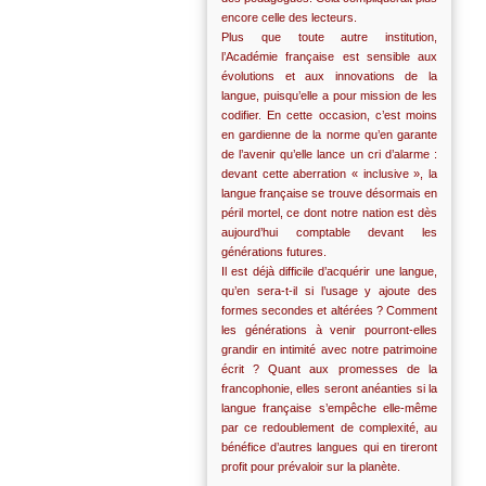
encore celle des lecteurs.
Plus que toute autre institution,
l’Académie française est sensible aux
évolutions et aux innovations de la
langue, puisqu’elle a pour mission de les
codifier. En cette occasion, c’est moins
en gardienne de la norme qu’en garante
de l’avenir qu’elle lance un cri d’alarme :
devant cette aberration « inclusive », la
langue française se trouve désormais en
péril mortel, ce dont notre nation est dès
aujourd’hui comptable devant les
générations futures.
Il est déjà difficile d’acquérir une langue,
qu’en sera-t-il si l’usage y ajoute des
formes secondes et altérées ? Comment
les générations à venir pourront-elles
grandir en intimité avec notre patrimoine
écrit ? Quant aux promesses de la
francophonie, elles seront anéanties si la
langue française s’empêche elle-même
par ce redoublement de complexité, au
bénéfice d’autres langues qui en tireront
profit pour prévaloir sur la planète.