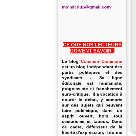
m
oimicdup@gmail.com
CE QUE NOS LECTEURS
DOIVENT SAVOIR :
Le blog
Commun Commune
est un blog indépendant des
partis politiques et des
syndicats - Sa ligne
éditoriale est humaniste,
progressiste et franchement
euro-critique. Il a vocation à
nourrir le débat, y compris
sur des sujets qui peuvent
faire polémique, dans un
esprit ouvert, hors tout
sectarisme et tabous. Dans
ce cadre, défenseur de la
liberté d'expression, il donne