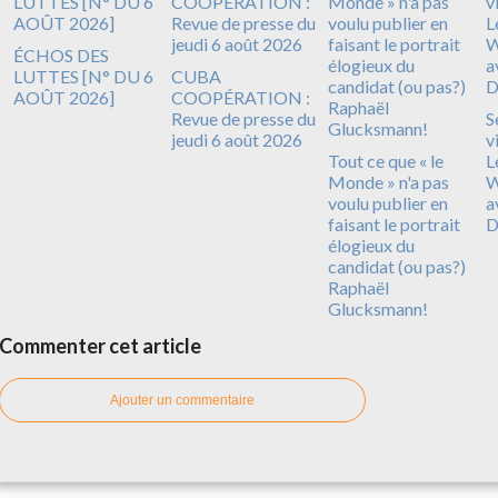
ÉCHOS DES
LUTTES [N° DU 6
CUBA
AOÛT 2026]
COOPÉRATION :
Revue de presse du
S
jeudi 6 août 2026
v
Tout ce que « le
L
Monde » n'a pas
W
voulu publier en
a
faisant le portrait
D
élogieux du
candidat (ou pas?)
Raphaël
Glucksmann!
Commenter cet article
Ajouter un commentaire