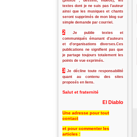
(photos , dessins, vidéos), les
textes dont je ne suis pas l'auteur
ainsi que les musiques et chants
seront supprimés de mon blog sur
simple demande par courriel.
2
Je publie textes et
communiqués émanant d'auteurs
et d'organisations diverses.Ces
publications ne signifient pas que
je partage toujours totalement les
points de vue exprimés.
3
Je décline toute responsabilité
quant au contenu des sites
proposés en liens.
Salut et fraternité
El Diablo
Une adresse pour tout
contact
et pour commenter les
articles :