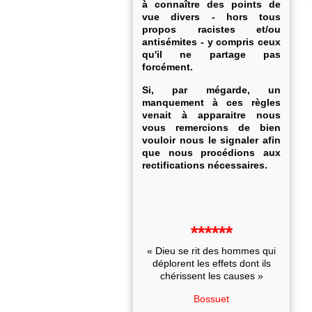
à connaître des points de
vue divers - hors tous
propos racistes et/ou
antisémites - y compris ceux
qu'il ne partage pas
forcément.
Si, par mégarde, un
manquement à ces règles
venait à apparaitre nous
vous remercions de bien
vouloir nous le signaler afin
que nous procédions aux
rectifications nécessaires.
******
« Dieu se rit des hommes qui
déplorent les effets dont ils
chérissent les causes »
Bossuet