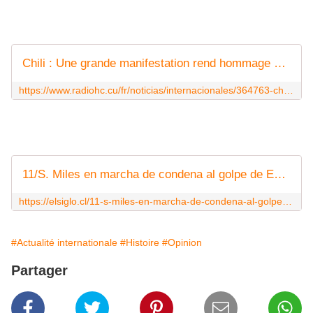
Chili : Une grande manifestation rend hommage aux victimes de la dictature
https://www.radiohc.cu/fr/noticias/internacionales/364763-chili-une-grande-manifestation-rend-hommage-aux-victimes-de-la-dictature
11/S. Miles en marcha de condena al golpe de Estado y reivindicación de DDHH - El Siglo
https://elsiglo.cl/11-s-miles-en-marcha-de-condena-al-golpe-de-estado-y-reivindicacion-de-ddhh/
#Actualité internationale
#Histoire
#Opinion
Partager