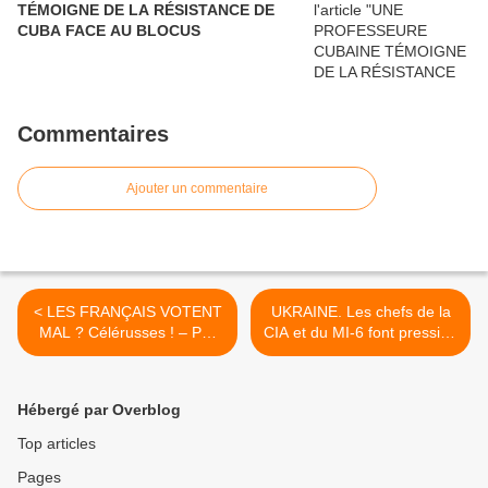
TÉMOIGNE DE LA RÉSISTANCE DE
CUBA FACE AU BLOCUS
Commentaires
Ajouter un commentaire
< LES FRANÇAIS VOTENT
UKRAINE. Les chefs de la
MAL ? Célérusses ! – Par
CIA et du MI-6 font pression
Régis de Castelnau
pour que soient organisés
des actions terroristes
contre la Russie+ >
Hébergé par Overblog
Top articles
Pages