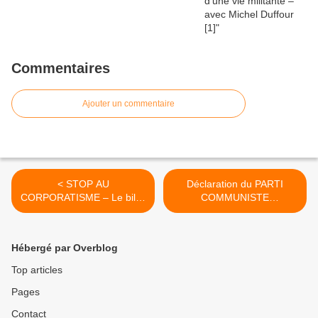
Commentaires
Ajouter un commentaire
< STOP AU
Déclaration du PARTI
CORPORATISME – Le billet
COMMUNISTE
du Docteur Christophe
PALESTINIEN sur la
Prudhomme
FAMINE et le GÉNOCIDE
dans la bande de GAZA >
Hébergé par Overblog
Top articles
Pages
Contact