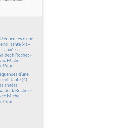
équences d’une
ie militante (4) –
es années
aldeck Rochet –
vec Michel
uffour