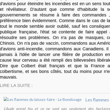
d'avions pour éteindre les incendies est en un sens tout
et révélateur. D'autant que comme d'habitude la s
gouvernements se résume à faire des commandes , 
préférence bien évidemment. Comme dans le cas de la
tout le monde semble avoir oublié, sauf les conséquen
publique française, l'état se contente de faire appe
résoudre ses problèmes. On n'a pas de masques, 
Chinois. On n'a pas de vaccin, commandons aux Améric
d'avions anti-incendie, commandons aux Canadiens. Il n
jamais à l'idée de lancer une filière de production e
cause leur cerveau a été rempli des billevesées libérale
Dire que Colbert était français et que la France a
colbertisme, et ses bons côtés, tout du moins pour n'e
mauvais.
LIRE LA SUITE :
L'Aude prend feu et ce ne sont pas seulement des hectares