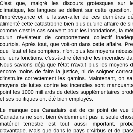
C'est que, malgré les discours grotesques sur l
climatique, les langues se délient sur cette question.
l'imprévoyance et le laisser-aller de ces dernières d
alimenté cette catastrophe bien plus qu'une affaire de s
comme c'est le cas souvent pour les inondations, la mé
qu'un révélateur de comportement collectif inadéq
courtois. Après tout, que voit-on dans cette affaire. Pr
que l'état et les pompiers, n'ont plus les moyens nécessa
de leurs fonctions, c'est-à-dire éteindre les incendies d
Nous savions déjà que l'état n'avait plus les moyens de
encore moins de faire la justice, ni de soigner corre
d'instruire correctement les gamins. Maintenant, on s
moyens de luttes contre les incendies sont manquants
point les 1000 milliards de dettes supplémentaires pro
et ses politiques ont été bien employés.
Le manque des Canadairs est de ce point de vue tr
Canadairs ne sont bien évidemment pas la seule chos
matériel terrestre est tout aussi important, pr
d'avantage. Mais que dans le pays d'Airbus et de Da