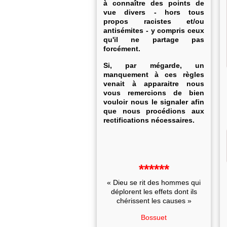
à connaître des points de
vue divers - hors tous
propos racistes et/ou
antisémites - y compris ceux
qu'il ne partage pas
forcément.
Si, par mégarde, un
manquement à ces règles
venait à apparaitre nous
vous remercions de bien
vouloir nous le signaler afin
que nous procédions aux
rectifications nécessaires.
******
« Dieu se rit des hommes qui
déplorent les effets dont ils
chérissent les causes »
Bossuet