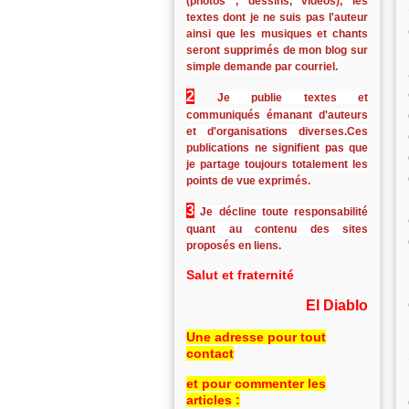
(photos , dessins, vidéos), les
textes dont je ne suis pas l'auteur
ainsi que les musiques et chants
seront supprimés de mon blog sur
simple demande par courriel.
2
Je publie textes et
communiqués émanant d'auteurs
et d'organisations diverses.Ces
publications ne signifient pas que
je partage toujours totalement les
points de vue exprimés.
3
Je décline toute responsabilité
quant au contenu des sites
proposés en liens.
Salut et fraternité
El Diablo
Une adresse pour tout
contact
et pour commenter les
articles :