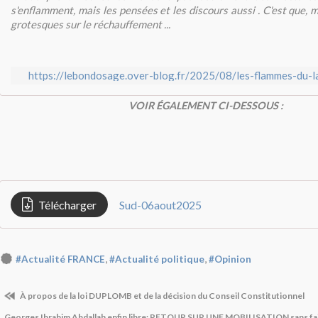
s'enflamment, mais les pensées et les discours aussi . C'est que, 
grotesques sur le réchauffement ...
https://lebondosage.over-blog.fr/2025/08/les-flammes-du-la
VOIR ÉGALEMENT CI-DESSOUS :
Télécharger
Sud-06aout2025
,
,
#Actualité FRANCE
#Actualité politique
#Opinion
À propos de la loi DUPLOMB et de la décision du Conseil Constitutionnel
Georges Ibrahim Abdallah enfin libre: RETOUR SUR UNE MOBILISATION sans faill