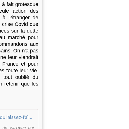
 à fait grotesque
eule action des
à l'étranger de
 crise Covid que
ces sur la dette
l au marché pour
commandons aux
ains. On n'a pas
e leur viendrait
n France et pour
s toute leur vie.
 tout oublié du
n retenir que les
Les flammes du laissez-faire - Le Bondosage
 de garrigue qui