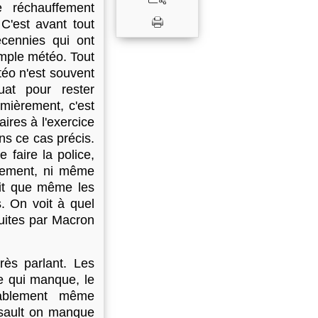
e réchauffement
 C'est avant tout
écennies qui ont
imple météo. Tout
téo n'est souvent
uat pour rester
emièrement, c'est
ires à l'exercice
ans ce cas précis.
 faire la police,
ctement, ni même
ait que même les
. On voit à quel
duites par Macron
ès parlant. Les
e qui manque, le
obablement même
ssault on manque