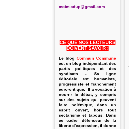
m
oimicdup@gmail.com
CE QUE NOS LECTEURS
DOIVENT SAVOIR :
Le blog
Commun Commune
est un blog indépendant des
partis politiques et des
syndicats - Sa ligne
éditoriale est humaniste,
progressiste et franchement
euro-critique. Il a vocation à
nourrir le débat, y compris
sur des sujets qui peuvent
faire polémique, dans un
esprit ouvert, hors tout
sectarisme et tabous. Dans
ce cadre, défenseur de la
liberté d'expression, il donne