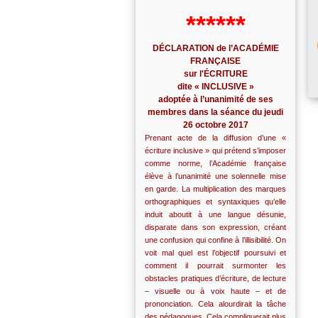
******
DÉCLARATION de l’ACADÉMIE
FRANÇAISE
sur l'ÉCRITURE
dite « INCLUSIVE »
adoptée à l’unanimité de ses
membres dans la séance du jeudi
26 octobre 2017
Prenant acte de la diffusion d’une «
écriture inclusive » qui prétend s’imposer
comme norme, l’Académie française
élève à l’unanimité une solennelle mise
en garde. La multiplication des marques
orthographiques et syntaxiques qu’elle
induit aboutit à une langue désunie,
disparate dans son expression, créant
une confusion qui confine à l’illisibilité. On
voit mal quel est l’objectif poursuivi et
comment il pourrait surmonter les
obstacles pratiques d’écriture, de lecture
– visuelle ou à voix haute – et de
prononciation. Cela alourdirait la tâche
des pédagogues. Cela compliquerait plus