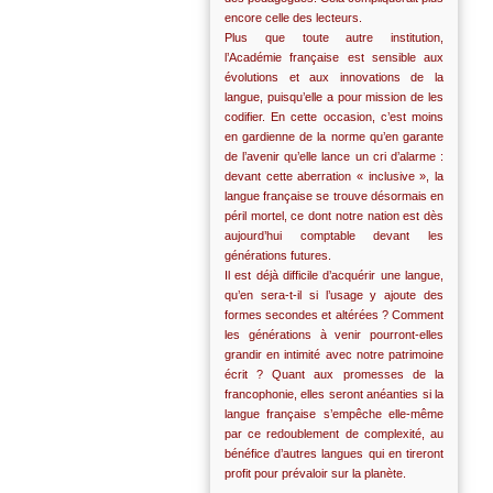
encore celle des lecteurs.
Plus que toute autre institution,
l’Académie française est sensible aux
évolutions et aux innovations de la
langue, puisqu’elle a pour mission de les
codifier. En cette occasion, c’est moins
en gardienne de la norme qu’en garante
de l’avenir qu’elle lance un cri d’alarme :
devant cette aberration « inclusive », la
langue française se trouve désormais en
péril mortel, ce dont notre nation est dès
aujourd’hui comptable devant les
générations futures.
Il est déjà difficile d’acquérir une langue,
qu’en sera-t-il si l’usage y ajoute des
formes secondes et altérées ? Comment
les générations à venir pourront-elles
grandir en intimité avec notre patrimoine
écrit ? Quant aux promesses de la
francophonie, elles seront anéanties si la
langue française s’empêche elle-même
par ce redoublement de complexité, au
bénéfice d’autres langues qui en tireront
profit pour prévaloir sur la planète.