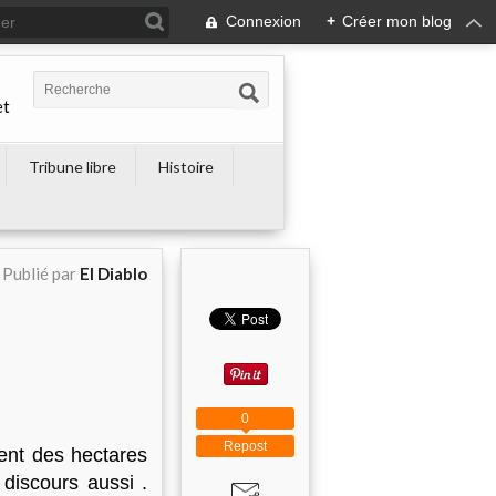
Connexion
+
Créer mon blog
et
Tribune libre
Histoire
Publié par
El Diablo
0
Repost
ent des hectares
discours aussi .