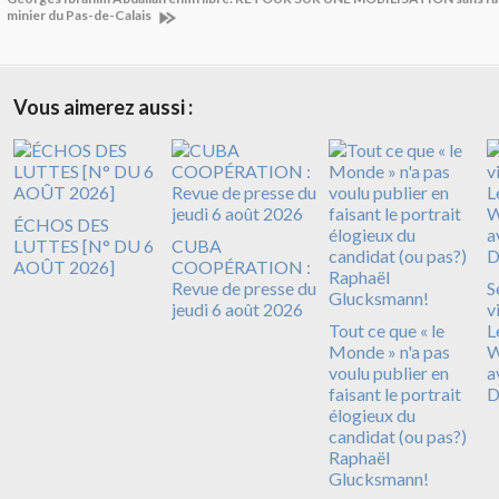
minier du Pas-de-Calais
Vous aimerez aussi :
ÉCHOS DES
LUTTES [N° DU 6
CUBA
AOÛT 2026]
COOPÉRATION :
Revue de presse du
S
jeudi 6 août 2026
v
Tout ce que « le
L
Monde » n'a pas
W
voulu publier en
a
faisant le portrait
D
élogieux du
candidat (ou pas?)
Raphaël
Glucksmann!