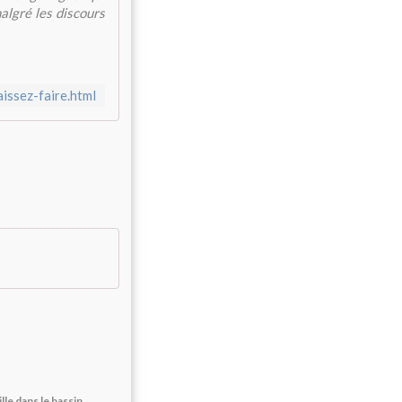
malgré les discours
issez-faire.html
e dans le bassin