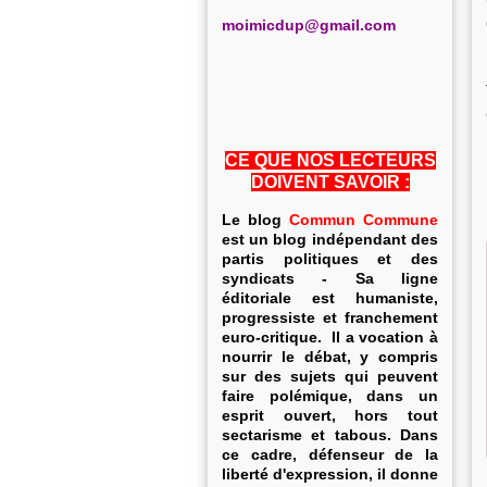
m
oimicdup@gmail.com
CE QUE NOS LECTEURS
DOIVENT SAVOIR :
Le blog
Commun Commune
est un blog indépendant des
partis politiques et des
syndicats - Sa ligne
éditoriale est humaniste,
progressiste et franchement
euro-critique. Il a vocation à
nourrir le débat, y compris
sur des sujets qui peuvent
faire polémique, dans un
esprit ouvert, hors tout
sectarisme et tabous. Dans
ce cadre, défenseur de la
liberté d'expression, il donne