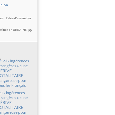
inion
t, l'idée d'assembler
icaines en UKRAINE
oi « ingérences
trangères » : une
ÉRIVE
OTALITAIRE
angereuse pour