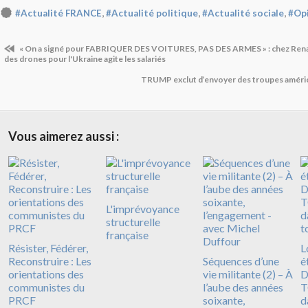
,
,
,
#Actualité FRANCE
#Actualité politique
#Actualité sociale
#Op
« On a signé pour FABRIQUER DES VOITURES, PAS DES ARMES » : chez Renaul
des drones pour l'Ukraine agite les salariés
TRUMP exclut d’envoyer des troupes amér
Vous aimerez aussi :
L'imprévoyance
structurelle
française
Résister, Fédérer,
L
Reconstruire : Les
Séquences d’une
é
orientations des
vie militante (2) – À
D
communistes du
l’aube des années
T
PRCF
soixante,
d