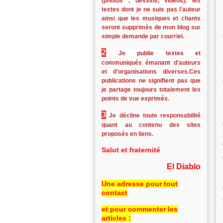
(photos , dessins, vidéos), les
textes dont je ne suis pas l'auteur
ainsi que les musiques et chants
seront supprimés de mon blog sur
simple demande par courriel.
2
Je publie textes et
communiqués émanant d'auteurs
et d'organisations diverses.Ces
publications ne signifient pas que
je partage toujours totalement les
points de vue exprimés.
3
Je décline toute responsabilité
quant au contenu des sites
proposés en liens.
Salut et fraternité
El Diablo
Une adresse pour tout
contact
et pour commenter les
articles :