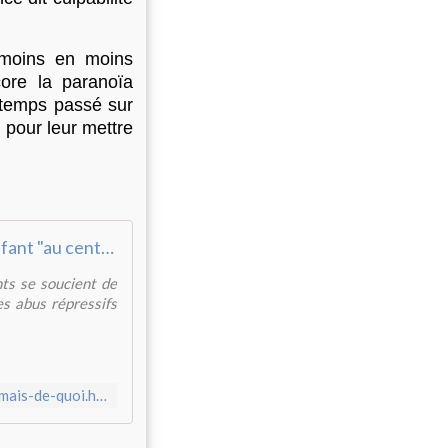
 moins en moins
core la paranoïa
 temps passé sur
 pour leur mettre
L'enfant "au centre" mais de quoi ? - Réveil Communiste
nts se soucient de
es abus répressifs
https://www.reveilcommuniste.fr/2024/11/l-enfant-au-centre-mais-de-quoi.html