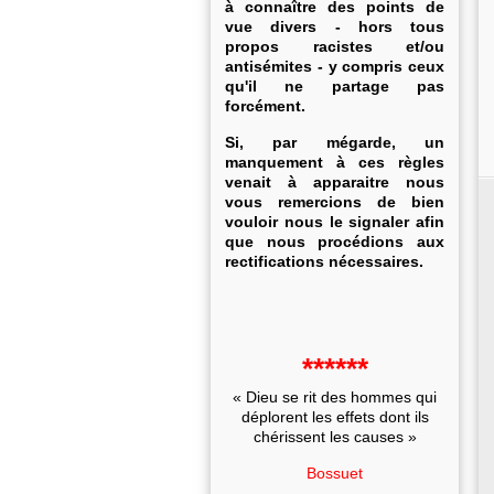
à connaître des points de
vue divers - hors tous
propos racistes et/ou
antisémites - y compris ceux
qu'il ne partage pas
forcément.
Si, par mégarde, un
manquement à ces règles
venait à apparaitre nous
vous remercions de bien
vouloir nous le signaler afin
que nous procédions aux
rectifications nécessaires.
******
« Dieu se rit des hommes qui
déplorent les effets dont ils
chérissent les causes »
Bossuet