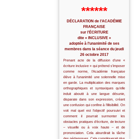
******
DÉCLARATION de l’ACADÉMIE
FRANÇAISE
sur l'ÉCRITURE
dite « INCLUSIVE »
adoptée à l’unanimité de ses
membres dans la séance du jeudi
26 octobre 2017
Prenant acte de la diffusion d’une «
écriture inclusive » qui prétend s’imposer
comme norme, l’Académie française
élève à l’unanimité une solennelle mise
en garde. La multiplication des marques
orthographiques et syntaxiques qu’elle
induit aboutit à une langue désunie,
disparate dans son expression, créant
une confusion qui confine à l’illisibilité. On
voit mal quel est l’objectif poursuivi et
comment il pourrait surmonter les
obstacles pratiques d’écriture, de lecture
– visuelle ou à voix haute – et de
prononciation. Cela alourdirait la tâche
des pédagogues. Cela compliquerait plus