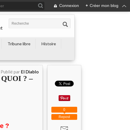
Connexion
+
Créer mon blog
et
Tribune libre
Histoire
Publié par
El Diablo
QUOI ? –
0
Repost
te ?