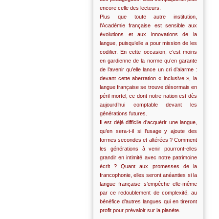
encore celle des lecteurs.
Plus que toute autre institution,
l’Académie française est sensible aux
évolutions et aux innovations de la
langue, puisqu’elle a pour mission de les
codifier. En cette occasion, c’est moins
en gardienne de la norme qu’en garante
de l’avenir qu’elle lance un cri d’alarme :
devant cette aberration « inclusive », la
langue française se trouve désormais en
péril mortel, ce dont notre nation est dès
aujourd’hui comptable devant les
générations futures.
Il est déjà difficile d’acquérir une langue,
qu’en sera-t-il si l’usage y ajoute des
formes secondes et altérées ? Comment
les générations à venir pourront-elles
grandir en intimité avec notre patrimoine
écrit ? Quant aux promesses de la
francophonie, elles seront anéanties si la
langue française s’empêche elle-même
par ce redoublement de complexité, au
bénéfice d’autres langues qui en tireront
profit pour prévaloir sur la planète.