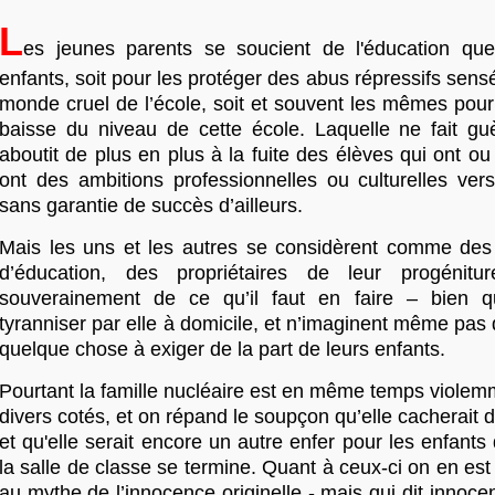
L
es jeunes parents se soucient de l'éducation que
enfants, soit pour les protéger des abus répressifs sens
monde cruel de l’école, soit et souvent les mêmes pour 
baisse du niveau de cette école. Laquelle ne fait gu
aboutit de plus en plus à la fuite des élèves qui ont ou
ont des ambitions professionnelles ou culturelles vers
sans garantie de succès d’ailleurs.
Mais les uns et les autres se considèrent comme de
d’éducation, des propriétaires de leur progénitu
souverainement de ce qu’il faut en faire – bien qu
tyranniser par elle à domicile, et n’imaginent même pas q
quelque chose à exiger de la part de leurs enfants.
Pourtant la famille nucléaire est en même temps violem
divers cotés, et on répand le soupçon qu’elle cacherait d
et qu'elle serait encore un autre enfer pour les enfants
la salle de classe se termine. Quant à ceux-ci on en est
au mythe de l’innocence originelle - mais qui dit innocen