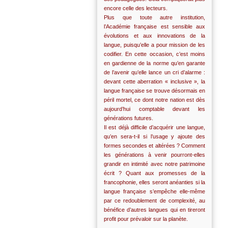
encore celle des lecteurs.
Plus que toute autre institution,
l’Académie française est sensible aux
évolutions et aux innovations de la
langue, puisqu’elle a pour mission de les
codifier. En cette occasion, c’est moins
en gardienne de la norme qu’en garante
de l’avenir qu’elle lance un cri d’alarme :
devant cette aberration « inclusive », la
langue française se trouve désormais en
péril mortel, ce dont notre nation est dès
aujourd’hui comptable devant les
générations futures.
Il est déjà difficile d’acquérir une langue,
qu’en sera-t-il si l’usage y ajoute des
formes secondes et altérées ? Comment
les générations à venir pourront-elles
grandir en intimité avec notre patrimoine
écrit ? Quant aux promesses de la
francophonie, elles seront anéanties si la
langue française s’empêche elle-même
par ce redoublement de complexité, au
bénéfice d’autres langues qui en tireront
profit pour prévaloir sur la planète.