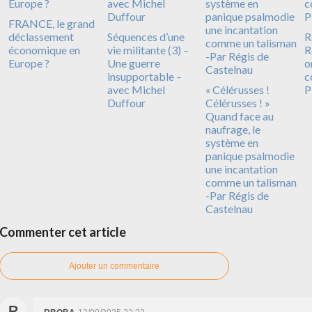
FRANCE, le grand
déclassement
Séquences d’une
R
économique en
vie militante (3) –
R
Europe ?
Une guerre
o
insupportable –
c
avec Michel
« Célérusses !
P
Duffour
Célérusses ! »
Quand face au
naufrage, le
système en
panique psalmodie
une incantation
comme un talisman
-Par Régis de
Castelnau
Commenter cet article
Ajouter un commentaire
R