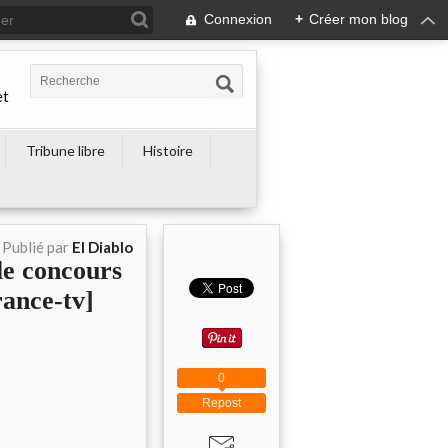
Connexion
+
Créer mon blog
et
Tribune libre
Histoire
Publié par
El Diablo
le concours
rance-tv]
0
Repost