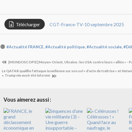
Télécharger
CGT-France-TV-10 septembre 2025
,
,
,
#Actualité FRANCE
#Actualité politique
#Actualité sociale
#Déb
[MONDOSCOPIE] Moyen-Orient, Ukraine : les USA contre leurs « alliés » - P
Le QATAR qualifie l’attaque israélienne sur son sol « d’acte de traitrise » et Net
». Trump nie avoir été informé
Vous aimerez aussi :