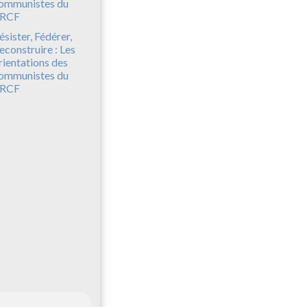
ésister, Fédérer,
econstruire : Les
rientations des
ommunistes du
RCF