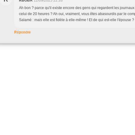
RBOBA
12/09/2025 22:33
Ah bon ? parce qu'il existe encore des gens qui regardent les journaux 
celui de 20 heures ? Ah oui, vraiment, vous êtes abasourdis par le co
Salamé : mais elle est fidèle à elle-même ! Et de qui est-elle l'épouse ?
Répondre