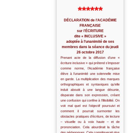
******
DÉCLARATION de l’ACADÉMIE
FRANÇAISE
sur l'ÉCRITURE
dite « INCLUSIVE »
adoptée à l’unanimité de ses
membres dans la séance du jeudi
26 octobre 2017
Prenant acte de la diffusion d’une «
écriture inclusive » qui prétend s’imposer
comme norme, l’Académie française
élève à l’unanimité une solennelle mise
en garde. La multiplication des marques
orthographiques et syntaxiques qu’elle
induit aboutit à une langue désunie,
disparate dans son expression, créant
une confusion qui confine à l’illisibilité. On
voit mal quel est l’objectif poursuivi et
comment il pourrait surmonter les
obstacles pratiques d’écriture, de lecture
– visuelle ou à voix haute – et de
prononciation. Cela alourdirait la tâche
des pédagogues. Cela compliquerait plus