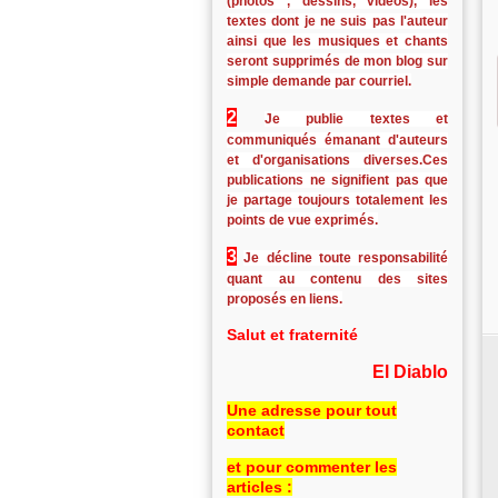
(photos , dessins, vidéos), les
textes dont je ne suis pas l'auteur
ainsi que les musiques et chants
seront supprimés de mon blog sur
simple demande par courriel.
2
Je publie textes et
communiqués émanant d'auteurs
et d'organisations diverses.Ces
publications ne signifient pas que
je partage toujours totalement les
points de vue exprimés.
3
Je décline toute responsabilité
quant au contenu des sites
proposés en liens.
Salut et fraternité
El Diablo
Une adresse pour tout
contact
et pour commenter les
articles :