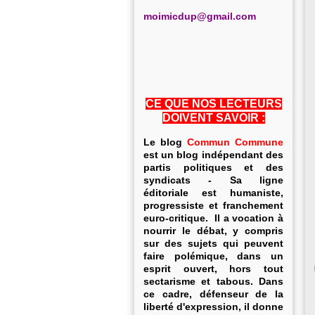
m
oimicdup@gmail.com
CE QUE NOS LECTEURS
DOIVENT SAVOIR :
Le blog
Commun Commune
est un blog indépendant des
partis politiques et des
syndicats - Sa ligne
éditoriale est humaniste,
progressiste et franchement
euro-critique. Il a vocation à
nourrir le débat, y compris
sur des sujets qui peuvent
faire polémique, dans un
esprit ouvert, hors tout
sectarisme et tabous. Dans
ce cadre, défenseur de la
liberté d'expression, il donne