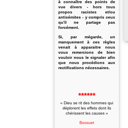
à connaître des points de
vue divers - hors tous
propos racistes et/ou
antisémites - y compris ceux
qu'il ne partage pas
forcément.
Si, par mégarde, un
manquement à ces règles
venait à apparaitre nous
vous remercions de bien
vouloir nous le signaler afin
que nous procédions aux
rectifications nécessaires.
******
« Dieu se rit des hommes qui
déplorent les effets dont ils
chérissent les causes »
Bossuet