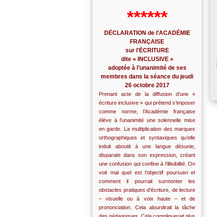
******
DÉCLARATION de l’ACADÉMIE
FRANÇAISE
sur l'ÉCRITURE
dite « INCLUSIVE »
adoptée à l’unanimité de ses
membres dans la séance du jeudi
26 octobre 2017
Prenant acte de la diffusion d’une «
écriture inclusive » qui prétend s’imposer
comme norme, l’Académie française
élève à l’unanimité une solennelle mise
en garde. La multiplication des marques
orthographiques et syntaxiques qu’elle
induit aboutit à une langue désunie,
disparate dans son expression, créant
une confusion qui confine à l’illisibilité. On
voit mal quel est l’objectif poursuivi et
comment il pourrait surmonter les
obstacles pratiques d’écriture, de lecture
– visuelle ou à voix haute – et de
prononciation. Cela alourdirait la tâche
des pédagogues. Cela compliquerait plus