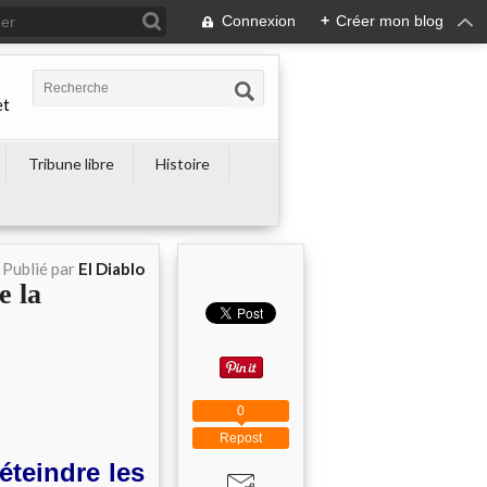
Connexion
+
Créer mon blog
et
Tribune libre
Histoire
Publié par
El Diablo
e la
0
Repost
éteindre les