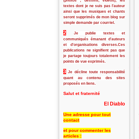
(photos , dessins, vidéos), les
textes dont je ne suis pas l'auteur
ainsi que les musiques et chants
seront supprimés de mon blog sur
simple demande par courriel.
2
Je publie textes et
communiqués émanant d'auteurs
et d'organisations diverses.Ces
publications ne signifient pas que
je partage toujours totalement les
points de vue exprimés.
3
Je décline toute responsabilité
quant au contenu des sites
proposés en liens.
Salut et fraternité
El Diablo
Une adresse pour tout
contact
et pour commenter les
articles :