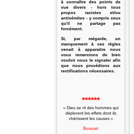
à connaître des points de
vue divers - hors tous
propos racistes et/ou
antisémites - y compris ceux
qu'il ne partage pas
forcément.
Si, par mégarde, un
manquement à ces règles
venait à apparaitre nous
vous remercions de bien
vouloir nous le signaler afin
que nous procédions aux
rectifications nécessaires.
******
« Dieu se rit des hommes qui
déplorent les effets dont ils
chérissent les causes »
Bossuet