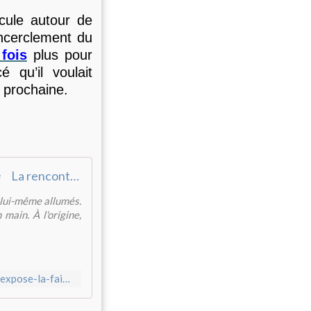
icule autour de
ncerclement du
 fois
plus pour
 qu’il voulait
 prochaine.
La rencontre entre Trump et Xi expose la faiblesse américaine
a lui-même allumés.
 main. À l'origine,
https://www.mondialisation.ca/la-rencontre-entre-trump-et-xi-expose-la-faiblesse-americaine/5707257?doing_wp_cron=1779006882.8809480667114257812500