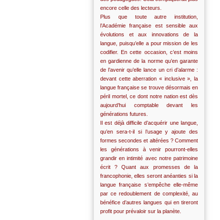
encore celle des lecteurs.
Plus que toute autre institution,
l’Académie française est sensible aux
évolutions et aux innovations de la
langue, puisqu’elle a pour mission de les
codifier. En cette occasion, c’est moins
en gardienne de la norme qu’en garante
de l’avenir qu’elle lance un cri d’alarme :
devant cette aberration « inclusive », la
langue française se trouve désormais en
péril mortel, ce dont notre nation est dès
aujourd’hui comptable devant les
générations futures.
Il est déjà difficile d’acquérir une langue,
qu’en sera-t-il si l’usage y ajoute des
formes secondes et altérées ? Comment
les générations à venir pourront-elles
grandir en intimité avec notre patrimoine
écrit ? Quant aux promesses de la
francophonie, elles seront anéanties si la
langue française s’empêche elle-même
par ce redoublement de complexité, au
bénéfice d’autres langues qui en tireront
profit pour prévaloir sur la planète.