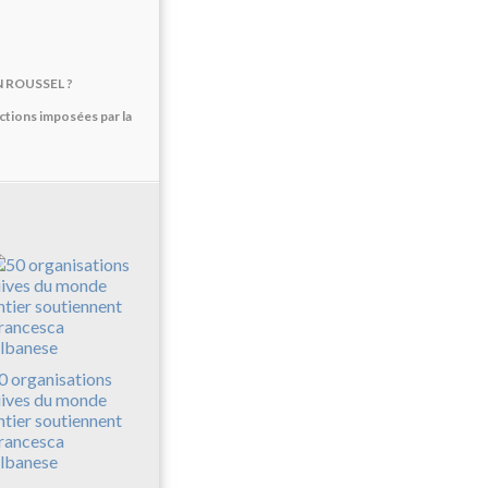
 ROUSSEL ?
ctions imposées par la
0 organisations
uives du monde
ntier soutiennent
rancesca
lbanese