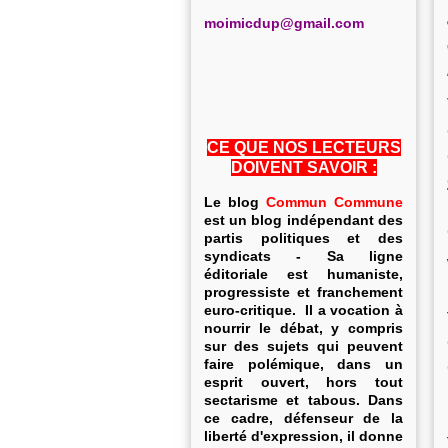
m
oimicdup@gmail.com
CE QUE NOS LECTEURS
DOIVENT SAVOIR :
Le blog
Commun Commune
est un blog indépendant des
partis politiques et des
syndicats - Sa ligne
éditoriale est humaniste,
progressiste et franchement
euro-critique. Il a vocation à
nourrir le débat, y compris
sur des sujets qui peuvent
faire polémique, dans un
esprit ouvert, hors tout
sectarisme et tabous. Dans
ce cadre, défenseur de la
liberté d'expression, il donne