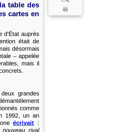
la table des
es cartes en
e d’État auprès
tention était de
 mais désormais
ntale – appelée
rables, mais il
concrets.
 deux grandes
e démantèlement
sitionnés comme
En 1992, un an
agone
écrivait
:
 nouveau rival