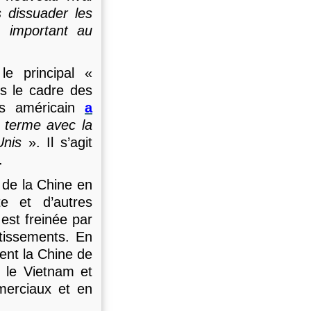
 dissuader les
s important au
le principal «
ns le cadre des
ès américain
a
 terme avec la
Unis
». Il s’agit
.
 de la Chine en
e et d’autres
est freinée par
tissements. En
ent la Chine de
 le Vietnam et
merciaux et en