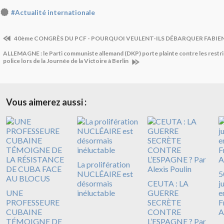
#Actualité internationale
40ème CONGRÈS DU PCF - POURQUOI VEULENT-ILS DÉBARQUER FABIEN
ALLEMAGNE : le Parti communiste allemand (DKP) porte plainte contre les restri
police lors de la Journée de la Victoire à Berlin
Vous aimerez aussi :
La prolifération
NUCLÉAIRE est
5
désormais
CEUTA : LA
j
UNE
inéluctable
GUERRE
e
PROFESSEURE
SECRÈTE
F
CUBAINE
CONTRE
A
TÉMOIGNE DE
L’ESPAGNE ? Par