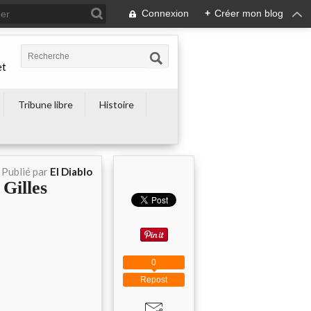
Connexion
+
Créer mon blog
et
Tribune libre
Histoire
Publié par
El Diablo
illes
0
Repost