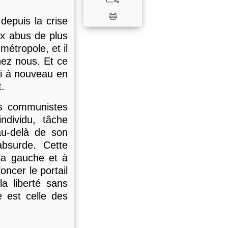
depuis la crise
x abus de plus
métropole, et il
hez nous. Et ce
si à nouveau en
.
des communistes
ndividu, tâche
 au-delà de son
absurde. Cette
 la gauche et à
ncer le portail
a liberté sans
e est celle des