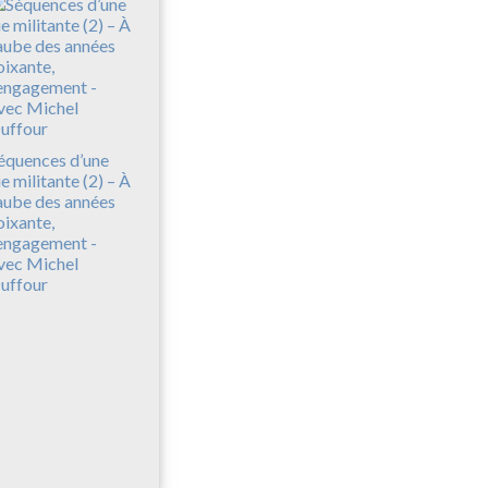
équences d’une
ie militante (2) – À
’aube des années
oixante,
’engagement -
vec Michel
uffour