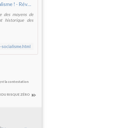
Choisir le socialisme ! - Réveil Communiste
ive des moyens de
t historique des
-socialisme.html
ré la contestation
N DU RISQUE ZÉRO