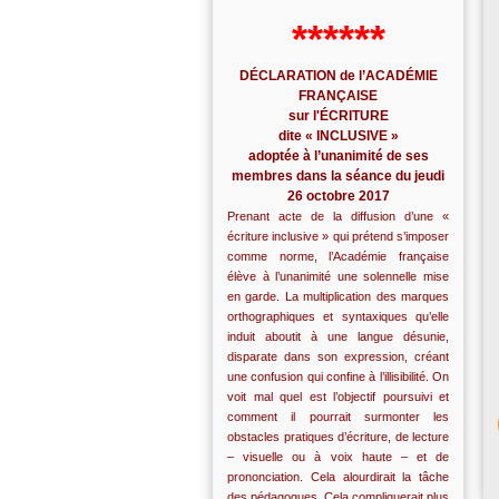
******
DÉCLARATION de l’ACADÉMIE
FRANÇAISE
sur l'ÉCRITURE
dite « INCLUSIVE »
adoptée à l’unanimité de ses
membres dans la séance du jeudi
26 octobre 2017
Prenant acte de la diffusion d’une «
écriture inclusive » qui prétend s’imposer
comme norme, l’Académie française
élève à l’unanimité une solennelle mise
en garde. La multiplication des marques
orthographiques et syntaxiques qu’elle
induit aboutit à une langue désunie,
disparate dans son expression, créant
une confusion qui confine à l’illisibilité. On
voit mal quel est l’objectif poursuivi et
comment il pourrait surmonter les
obstacles pratiques d’écriture, de lecture
– visuelle ou à voix haute – et de
prononciation. Cela alourdirait la tâche
des pédagogues. Cela compliquerait plus