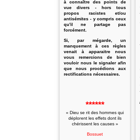
à connaître des points de
vue divers - hors tous
propos racistes et/ou
antisémites - y compris ceux
qu'il ne partage pas
forcément.
Si, par mégarde, un
manquement à ces règles
venait à apparaitre nous
vous remercions de bien
vouloir nous le signaler afin
que nous procédions aux
rectifications nécessaires.
******
« Dieu se rit des hommes qui
déplorent les effets dont ils
chérissent les causes »
Bossuet