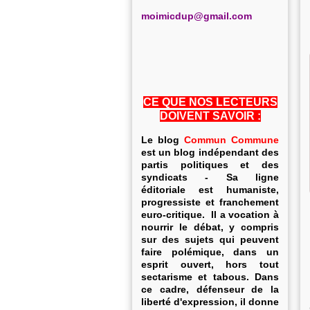
m
oimicdup@gmail.com
CE QUE NOS LECTEURS
DOIVENT SAVOIR :
Le blog
Commun Commune
est un blog indépendant des
partis politiques et des
syndicats - Sa ligne
éditoriale est humaniste,
progressiste et franchement
euro-critique. Il a vocation à
nourrir le débat, y compris
sur des sujets qui peuvent
faire polémique, dans un
esprit ouvert, hors tout
sectarisme et tabous. Dans
ce cadre, défenseur de la
liberté d'expression, il donne