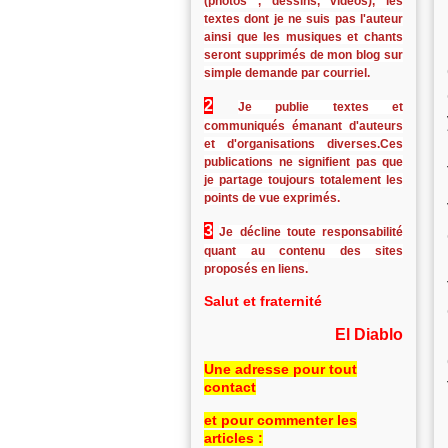
(photos , dessins, vidéos), les
textes dont je ne suis pas l'auteur
ainsi que les musiques et chants
seront supprimés de mon blog sur
simple demande par courriel.
2
Je publie textes et
communiqués émanant d'auteurs
et d'organisations diverses.Ces
publications ne signifient pas que
je partage toujours totalement les
points de vue exprimés.
3
Je décline toute responsabilité
quant au contenu des sites
proposés en liens.
Salut et fraternité
El Diablo
Une adresse pour tout
contact
et pour commenter les
articles :