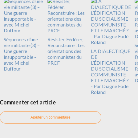
Séquences d’une
Résister, Fédérer,
vie militante (3) –
Reconstruire : Les
S
Une guerre
orientations des
LA DIALECTIQUE
v
insupportable –
communistes du
DE
l
avec Michel
PRCF
L’ÉDIFICATION
s
Duffour
DU SOCIALISME
l
COMMUNISTE
a
ET LE MARCHÉ ?
D
- Par Diagne Fodé
Roland
Commenter cet article
Ajouter un commentaire