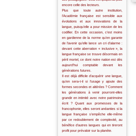
encore celle des lecteurs.
Plus que toute autre institution,
l’Académie française est sensible aux
évolutions et aux innovations de la
langue, puisqu’elle a pour mission de les
codifier. En cette occasion, c’est moins
en gardienne de la norme qu’en garante
de l’avenir qu’elle lance un cri d’alarme :
devant cette aberration « inclusive », la
langue française se trouve désormais en
péril mortel, ce dont notre nation est dès
aujourd’hui comptable devant les
générations futures.
Il est déjà difficile d’acquérir une langue,
qu’en sera-t-il si l’usage y ajoute des
formes secondes et altérées ? Comment
les générations à venir pourront-elles
grandir en intimité avec notre patrimoine
écrit ? Quant aux promesses de la
francophonie, elles seront anéanties si la
langue française s’empêche elle-même
par ce redoublement de complexité, au
bénéfice d’autres langues qui en tireront
profit pour prévaloir sur la planète.