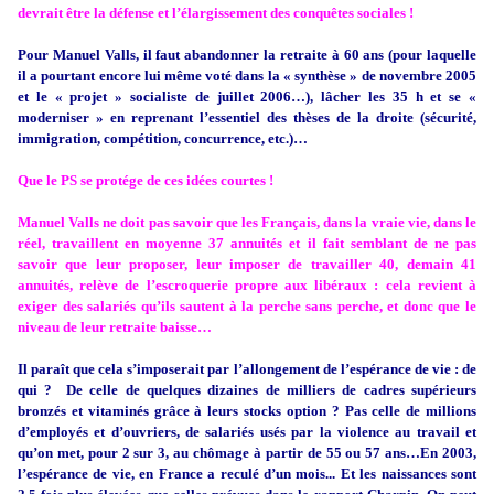
devrait être la défense et l’élargissement des conquêtes sociales !
Pour Manuel Valls, il faut abandonner la retraite à 60 ans (pour laquelle
il a pourtant encore lui même voté dans la « synthèse » de novembre 2005
et le « projet » socialiste de juillet 2006…), lâcher les 35 h et se «
moderniser » en reprenant l’essentiel des thèses de la droite (sécurité,
immigration, compétition, concurrence, etc.)…
Que le PS se protége de ces idées courtes !
Manuel Valls ne doit pas savoir que les Français, dans la vraie vie, dans le
réel, travaillent en moyenne 37 annuités et il fait semblant de ne pas
savoir que leur proposer, leur imposer de travailler 40, demain 41
annuités, relève de l’escroquerie propre aux libéraux : cela revient à
exiger des salariés qu’ils sautent à la perche sans perche, et donc que le
niveau de leur retraite baisse…
Il paraît que cela s’imposerait par l’allongement de l’espérance de vie : de
qui ? De celle de quelques dizaines de milliers de cadres supérieurs
bronzés et vitaminés grâce à leurs stocks option ? Pas celle de millions
d’employés et d’ouvriers, de salariés usés par la violence au travail et
qu’on met, pour 2 sur 3, au chômage à partir de 55 ou 57 ans…En 2003,
l’espérance de vie, en France a reculé d’un mois... Et les naissances sont