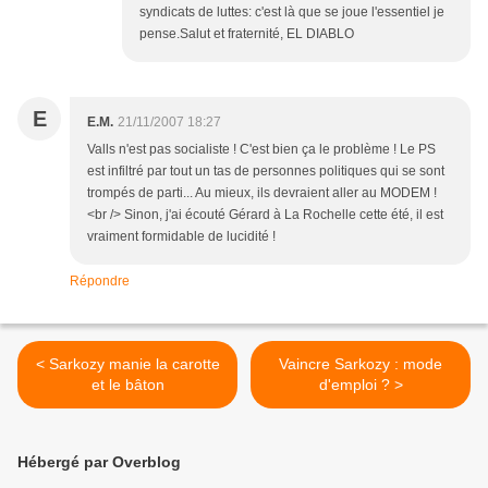
syndicats de luttes: c'est là que se joue l'essentiel je
pense.Salut et fraternité, EL DIABLO
E
E.M.
21/11/2007 18:27
Valls n'est pas socialiste ! C'est bien ça le problème ! Le PS
est infiltré par tout un tas de personnes politiques qui se sont
trompés de parti... Au mieux, ils devraient aller au MODEM !
<br /> Sinon, j'ai écouté Gérard à La Rochelle cette été, il est
vraiment formidable de lucidité !
Répondre
< Sarkozy manie la carotte
Vaincre Sarkozy : mode
et le bâton
d'emploi ? >
Hébergé par Overblog