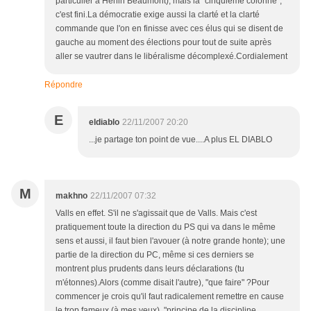
particulier à Hénin Beaumont), mais la "cinquième colonne",
c'est fini.La démocratie exige aussi la clarté et la clarté
commande que l'on en finisse avec ces élus qui se disent de
gauche au moment des élections pour tout de suite après
aller se vautrer dans le libéralisme décomplexé.Cordialement
Répondre
E
eldiablo
22/11/2007 20:20
...je partage ton point de vue....A plus EL DIABLO
M
makhno
22/11/2007 07:32
Valls en effet. S'il ne s'agissait que de Valls. Mais c'est
pratiquement toute la direction du PS qui va dans le même
sens et aussi, il faut bien l'avouer (à notre grande honte); une
partie de la direction du PC, même si ces derniers se
montrent plus prudents dans leurs déclarations (tu
m'étonnes).Alors (comme disait l'autre), "que faire" ?Pour
commencer je crois qu'il faut radicalement remettre en cause
le trop fameux (à mes yeux), "principe de la discipline