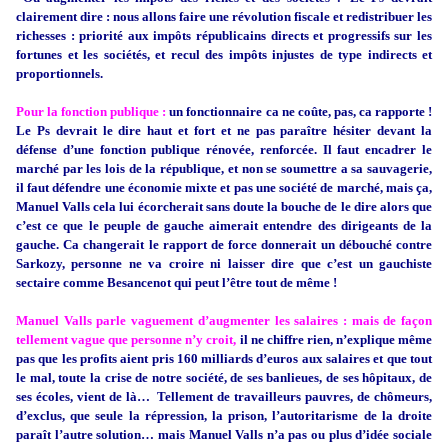
clairement dire : nous allons faire une révolution fiscale et redistribuer les
richesses : priorité aux impôts républicains directs et progressifs sur les
fortunes et les sociétés, et recul des impôts injustes de type indirects et
proportionnels.
Pour la fonction publique :
un fonctionnaire ca ne coûte, pas, ca rapporte !
Le Ps devrait le dire haut et fort et ne pas paraître hésiter devant la
défense d’une fonction publique rénovée, renforcée. Il faut encadrer le
marché par les lois de la république, et non se soumettre a sa sauvagerie,
il faut défendre une économie mixte et pas une société de marché, mais ça,
Manuel Valls cela lui écorcherait sans doute la bouche de le dire alors que
c’est ce que le peuple de gauche aimerait entendre des dirigeants de la
gauche. Ca changerait le rapport de force donnerait un débouché contre
Sarkozy, personne ne va croire ni laisser dire que c’est un gauchiste
sectaire comme Besancenot qui peut l’être tout de même !
Manuel Valls parle vaguement d’augmenter les salaires : mais de façon
tellement vague que personne n’y croit,
il ne chiffre rien, n’explique même
pas que les profits aient pris 160 milliards d’euros aux salaires et que tout
le mal, toute la crise de notre société, de ses banlieues, de ses hôpitaux, de
ses écoles, vient de là… Tellement de travailleurs pauvres, de chômeurs,
d’exclus, que seule la répression, la prison, l’autoritarisme de la droite
paraît l’autre solution… mais Manuel Valls n’a pas ou plus d’idée sociale