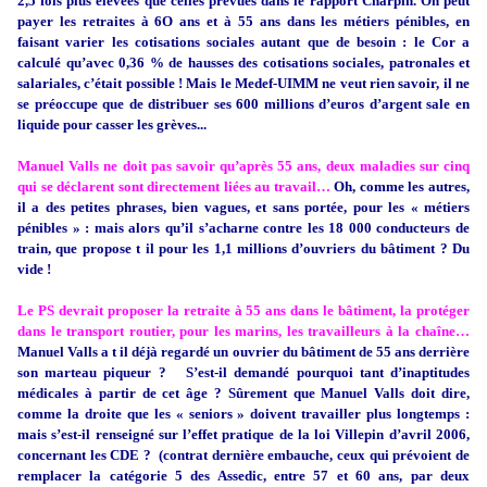
2,5 fois plus élevées que celles prévues dans le rapport Charpin. On peut
payer les retraites à 6O ans et à 55 ans dans les métiers pénibles, en
faisant varier les cotisations sociales autant que de besoin : le Cor a
calculé qu’avec 0,36 % de hausses des cotisations sociales, patronales et
salariales, c’était possible ! Mais le Medef-UIMM ne veut rien savoir, il ne
se préoccupe que de distribuer ses 600 millions d’euros d’argent sale en
liquide pour casser les grèves...
Manuel Valls ne doit pas savoir qu’après 55 ans, deux maladies sur cinq
qui se déclarent sont directement liées au travail…
Oh, comme les autres,
il a des petites phrases, bien vagues, et sans portée, pour les « métiers
pénibles » : mais alors qu’il s’acharne contre les 18 000 conducteurs de
train, que propose t il pour les 1,1 millions d’ouvriers du bâtiment ? Du
vide !
Le PS devrait proposer la retraite à 55 ans dans le bâtiment, la protéger
dans le transport routier, pour les marins, les travailleurs à la chaîne…
Manuel Valls a t il déjà regardé un ouvrier du bâtiment de 55 ans derrière
son marteau piqueur ? S’est-il demandé pourquoi tant d’inaptitudes
médicales à partir de cet âge ? Sûrement que Manuel Valls doit dire,
comme la droite que les « seniors » doivent travailler plus longtemps :
mais s’est-il renseigné sur l’effet pratique de la loi Villepin d’avril 2006,
concernant les CDE ? (contrat dernière embauche, ceux qui prévoient de
remplacer la catégorie 5 des Assedic, entre 57 et 60 ans, par deux