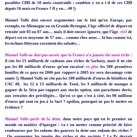
possibles CDD de 18 mois consécutifs : combien y en a t il de ces CDD
depuis 16 mois en France ? Il y en… 40 !)
Manuel Valls doit encore argumenter sur le fait qu’en Europe, par
exemple, en Allemagne ou en Grande-Bretagne, l’âge officiel de départ en
retraite soit 65 ou 67 ans… mais il doit encore ignorer, que l’âge
,
réel
de
d
épart est en moyenne de 57 ans… comme chez nous… là-bas comme ici,
les technos libéraux racontent des salades…
Manuel Valls ne doit pas savoir que la France n’a jamais été aussi riche :
il cite les 15 milliards de cadeaux aux riches de Sarkozy, mais il ne cite
pas les 80 milliards d’euros qu’ont encaissé
en plus
les 500 premières
familles de ce pays en 2006 par rapport à 2005 (ce sera davantage cette
année !). Manuel Valls ne cite pas les 100 milliards d’euros de bénéfices du
CAC 40, les 12 à 13 milliards de Total, les 3 milliards de manque à
gagner de la Sécu par rapport aux stocks option, aux parachutes dorés,
aux retraites des privilégiés… Qu’est ce que c’est à côté, les 90 millions
d’euros qui sont en jeu à la Sncf ? epsilon, pourquoi ne pas le mettre en
évidence ?
Manuel Valls parle de la dette,
dans notre pays qui est le premier au
monde en matière d’épargne : va t on mettre comme priorité de faire
rembourser par les enfants des pauvres la dette aux enfants des riches ?
Ou augmenter les impôts des riches et des sociétés ? Le Ps devrait