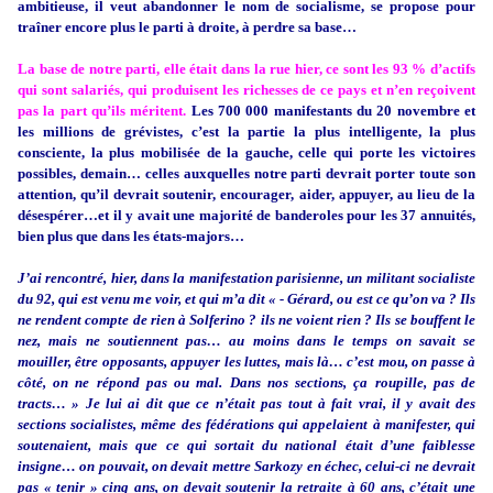
ambitieuse, il veut abandonner le nom de socialisme, se propose pour
traîner encore plus le parti à droite, à perdre sa base…
La base de notre parti, elle était dans la rue hier, ce sont les 93 % d’actifs
qui sont salariés, qui produisent les richesses de ce pays et n’en reçoivent
pas la part qu’ils méritent.
Les 700 000 manifestants du 20 novembre et
les millions de grévistes, c’est la partie la plus intelligente, la plus
consciente, la plus mobilisée de la gauche, celle qui porte les victoires
possibles, demain… celles auxquelles notre parti devrait porter toute son
attention, qu’il devrait soutenir, encourager, aider, appuyer, au lieu de la
désespérer…et il y avait une majorité de banderoles pour les 37 annuités,
bien plus que dans les états-majors…
J’ai rencontré, hier, dans la manifestation parisienne, un militant socialiste
du 92, qui est venu me voir, et qui m’a dit « - Gérard, ou est ce qu’on va ? Ils
ne rendent compte de rien à Solferino ? ils ne voient rien ? Ils se bouffent le
nez, mais ne soutiennent pas… au moins dans le temps on savait se
mouiller, être opposants, appuyer les luttes, mais là… c’est mou, on passe à
côté, on ne répond pas ou mal. Dans nos sections, ça roupille, pas de
tracts… » Je lui ai dit que ce n’était pas tout à fait vrai, il y avait des
sections socialistes, même des fédérations qui appelaient à manifester, qui
soutenaient, mais que ce qui sortait du national était d’une faiblesse
insigne… on pouvait, on devait mettre Sarkozy en échec, celui-ci ne devrait
pas « tenir » cinq ans, on devait soutenir la retraite à 60 ans, c’était une