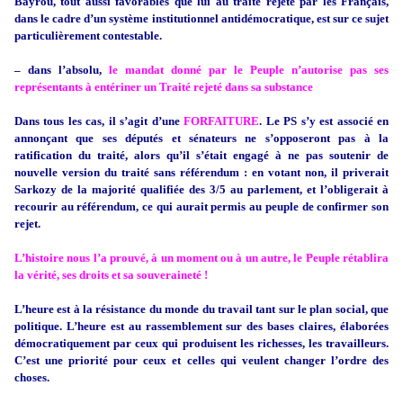
Bayrou, tout aussi favorables que lui au traité rejeté par les Français,
dans le cadre d’un système institutionnel antidémocratique, est sur ce sujet
particulièrement contestable.
– dans l’absolu,
le mandat donné par le Peuple n’autorise pas ses
représentants à entériner un Traité rejeté dans sa substance
Dans tous les cas, il s’agit d’une
FORFAITURE
. Le PS s’y est associé en
annonçant que ses députés et sénateurs ne s’opposeront pas à la
ratification du traité, alors qu’il s’était engagé à ne pas soutenir de
nouvelle version du traité sans référendum : en votant non, il priverait
Sarkozy de la majorité qualifiée des 3/5 au parlement, et l’obligerait à
recourir au référendum, ce qui aurait permis au peuple de confirmer son
rejet.
L’histoire nous l’a prouvé, à un moment ou à un autre, le Peuple rétablira
la vérité, ses droits et sa souveraineté !
L’heure est à la résistance du monde du travail tant sur le plan social, que
politique.
L’heure est au rassemblement sur des bases claires, élaborées
démocratiquement par ceux qui produisent les richesses, les travailleurs.
C’est une priorité pour ceux et celles qui veulent changer l’ordre des
choses.