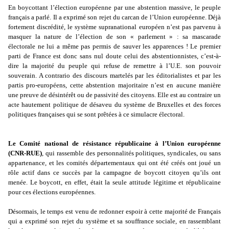
En boycottant l’élection européenne par une abstention massive, le peuple
français a parlé. Il a exprimé son rejet du carcan de l’Union européenne. Déjà
fortement discrédité, le système supranational européen n’est pas parvenu à
masquer la nature de l’élection de son « parlement » : sa mascarade
électorale ne lui a même pas permis de sauver les apparences ! Le premier
parti de France est donc sans nul doute celui des abstentionnistes, c’est-à-
dire la majorité du peuple qui refuse de remettre à l’U.E. son pouvoir
souverain. A contrario des discours martelés par les éditorialistes et par les
partis pro-européens, cette abstention majoritaire n’est en aucune manière
une preuve de désintérêt ou de passivité des citoyens. Elle est au contraire un
acte hautement politique de désaveu du système de Bruxelles et des forces
politiques françaises qui se sont prêtées à ce simulacre électoral.
Le Comité national de résistance républicaine à l’Union européenne
(CNR-RUE)
, qui rassemble des personnalités politiques, syndicales, ou sans
appartenance, et les comités départementaux qui ont été créés ont joué un
rôle actif dans ce succès par la campagne de boycott citoyen qu’ils ont
menée. Le boycott, en effet, était la seule attitude légitime et républicaine
pour ces élections européennes.
Désormais, le temps est venu de redonner espoir à cette majorité de Français
qui a exprimé son rejet du système et sa souffrance sociale, en rassemblant