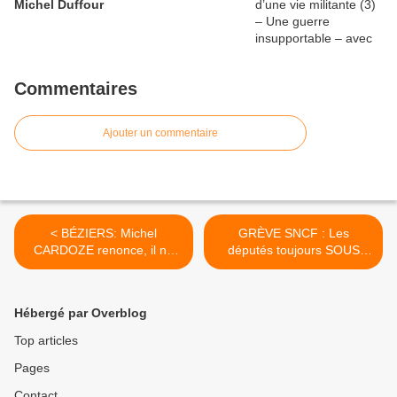
Michel Duffour
Commentaires
Ajouter un commentaire
< BÉZIERS: Michel
GRÈVE SNCF : Les
CARDOZE renonce, il ne
députés toujours SOUS
sera pas le conseiller
PRESSION >
culturel de Robert Ménard
Hébergé par Overblog
Top articles
Pages
Contact