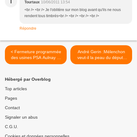
T
Tourtaux
10/06/2011 13:54
<br /> <br /> Je l'oblitère sur mon blog avant qu'ils ne nous
rendent tous timbrés<br /> <br /> <br /> <br />
Répondre
< Fermeture programmée
André Gerin :Mélenchon
des usines PSA Aulnay et
veut-il la peau du député
Sevelnor ? La CGT se bat
communiste que je suis ? >
contre la stratégie de PSA
Hébergé par Overblog
Top articles
Pages
Contact
Signaler un abus
C.G.U.
Cookies et données personnelles