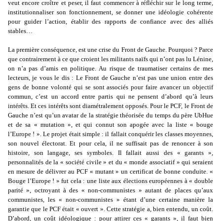
veut encore croître et peser, il faut commencer à réfléchir sur le long terme,
institutionnaliser son fonctionnement, se donner une idéologie cohérente
pour guider l’action, établir des rapports de confiance avec des alliés
stables…
La première conséquence, est une crise du Front de Gauche. Pourquoi ? Parce
que contrairement à ce que croient les militants naïfs qui n’ont pas lu Lénine,
on n’a pas d’amis en politique. Au risque de traumatiser certains de mes
lecteurs, je vous le dis : Le Front de Gauche n’est pas une union entre des
gens de bonne volonté qui se sont associés pour faire avancer un objectif
commun, c’est un accord entre partis qui ne pensent d’abord qu’à leurs
intérêts. Et ces intérêts sont diamétralement opposés. Pour le PCF, le Front de
Gauche n’est qu’un avatar de la stratégie théorisée du temps du père UbHue
et de sa « mutation », et qui connut son apogée avec la liste « bouge
l’Europe ! ». Le projet était simple : il fallait conquérir les classes moyennes,
son nouvel électorat. Et pour cela, il ne suffisait pas de renoncer à son
histoire, son langage, ses symboles. Il fallait aussi des « garants »,
personnalités de la « société civile » et du « monde associatif » qui seraient
en mesure de délivrer au PCF « mutant » un certificat de bonne conduite. «
Bouge l’Europe ! » fut cela : une liste aux élections européennes à « double
parité », octroyant à des « non-communistes » autant de places qu’aux
communistes, les « non-communistes » étant d’une certaine manière la
garantie que le PCF était « ouvert ». Cette stratégie a, bien entendu, un coût.
D’abord, un coût idéologique : pour attirer ces « garants », il faut bien