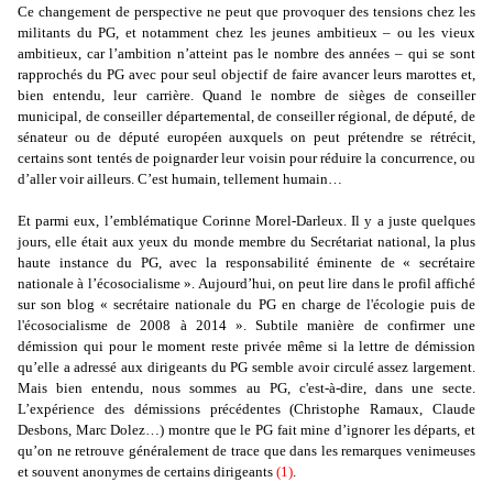
Ce changement de perspective ne peut que provoquer des tensions chez les
militants du PG, et notamment chez les jeunes ambitieux – ou les vieux
ambitieux, car l’ambition n’atteint pas le nombre des années – qui se sont
rapprochés du PG avec pour seul objectif de faire avancer leurs marottes et,
bien entendu, leur carrière. Quand le nombre de sièges de conseiller
municipal, de conseiller départemental, de conseiller régional, de député, de
sénateur ou de député européen auxquels on peut prétendre se rétrécit,
certains sont tentés de poignarder leur voisin pour réduire la concurrence, ou
d’aller voir ailleurs. C’est humain, tellement humain…
Et parmi eux, l’emblématique Corinne Morel-Darleux. Il y a juste quelques
jours, elle était aux yeux du monde membre du Secrétariat national, la plus
haute instance du PG, avec la responsabilité éminente de « secrétaire
nationale à l’écosocialisme ». Aujourd’hui, on peut lire dans le profil affiché
sur son blog « secrétaire nationale du PG en charge de l'écologie puis de
l'écosocialisme de 2008 à 2014 ». Subtile manière de confirmer une
démission qui pour le moment reste privée même si la lettre de démission
qu’elle a adressé aux dirigeants du PG semble avoir circulé assez largement.
Mais bien entendu, nous sommes au PG, c'est-à-dire, dans une secte.
L’expérience des démissions précédentes (Christophe Ramaux, Claude
Desbons, Marc Dolez…) montre que le PG fait mine d’ignorer les départs, et
qu’on ne retrouve généralement de trace que dans les remarques venimeuses
et souvent anonymes de certains dirigeants
(1)
.