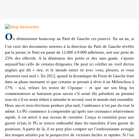
O
n démissionne beaucoup au Parti de Gauche ces jours-ci. En un an, si
l’on croit des documents internes à la direction du Parti de Gauche révélés
par la presse, le Parti est passé de 12.000 à 9.000 adhérents, soit une perte de
25% des effectifs. A la démission des petits et des sans grade, s’ajoute
aujourd’hui celle de certains dirigeants. On peut ici vérifier un vieil dicton
anglais qui dit « riez, et le monde entier rit avec vous, pleurez, et vous
pleurerez tout seul ». En 2012, quand la dynamique du Front de Gauche était
dans sa phase montante et que certains se prenait à rêver à un Mélenchon à
17% - si,si, relisez les textes de l’époque – et que sur son blog les
commentateurs se battaient pour savoir s’il serait élu président au premier
tour où s’il en serait réduit à attendre le second, tout le monde riait ensemble.
Deux ans et trois élections perdues plus tard, l’ambiance n’est pas du tout la
même. Le PG commence à comprendre qu’après une croissance relativement
rapide, il est arrivé à son niveau de croisière. Conçu et construit pour une
guerre éclair, le PG se trouve embourbé dans les tranchées d’une guerre de
positions. A partir de là, il ne peut plus compter sur l’enthousiasme aveugle
des troupes attirées par la perspective de victoires faciles et rapides. Si l’on