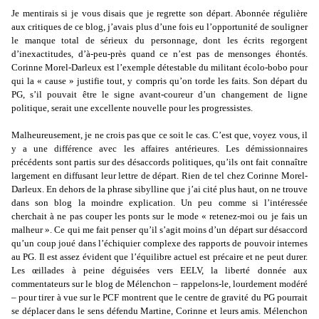
Je mentirais si je vous disais que je regrette son départ. Abonnée régulière
aux critiques de ce blog, j’avais plus d’une fois eu l’opportunité de souligner
le manque total de sérieux du personnage, dont les écrits regorgent
d’inexactitudes, d’à-peu-près quand ce n’est pas de mensonges éhontés.
Corinne Morel-Darleux est l’exemple détestable du militant écolo-bobo pour
qui la « cause » justifie tout, y compris qu’on torde les faits. Son départ du
PG, s’il pouvait être le signe avant-coureur d’un changement de ligne
politique, serait une excellente nouvelle pour les progressistes.
Malheureusement, je ne crois pas que ce soit le cas. C’est que, voyez vous, il
y a une différence avec les affaires antérieures. Les démissionnaires
précédents sont partis sur des désaccords politiques, qu’ils ont fait connaître
largement en diffusant leur lettre de départ. Rien de tel chez Corinne Morel-
Darleux. En dehors de la phrase sibylline que j’ai cité plus haut, on ne trouve
dans son blog la moindre explication. Un peu comme si l’intéressée
cherchait à ne pas couper les ponts sur le mode « retenez-moi ou je fais un
malheur ». Ce qui me fait penser qu’il s’agit moins d’un départ sur désaccord
qu’un coup joué dans l’échiquier complexe des rapports de pouvoir internes
au PG. Il est assez évident que l’équilibre actuel est précaire et ne peut durer.
Les œillades à peine déguisées vers EELV, la liberté donnée aux
commentateurs sur le blog de Mélenchon – rappelons-le, lourdement modéré
– pour tirer à vue sur le PCF montrent que le centre de gravité du PG pourrait
se déplacer dans le sens défendu Martine, Corinne et leurs amis. Mélenchon