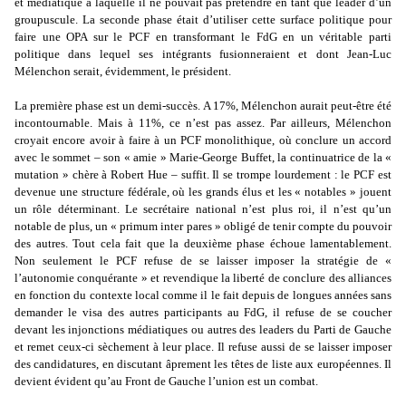
et médiatique à laquelle il ne pouvait pas prétendre en tant que leader d’un
groupuscule. La seconde phase était d’utiliser cette surface politique pour
faire une OPA sur le PCF en transformant le FdG en un véritable parti
politique dans lequel ses intégrants fusionneraient et dont Jean-Luc
Mélenchon serait, évidemment, le président.
La première phase est un demi-succès. A 17%, Mélenchon aurait peut-être été
incontournable. Mais à 11%, ce n’est pas assez. Par ailleurs, Mélenchon
croyait encore avoir à faire à un PCF monolithique, où conclure un accord
avec le sommet – son « amie » Marie-George Buffet, la continuatrice de la «
mutation » chère à Robert Hue – suffit. Il se trompe lourdement : le PCF est
devenue une structure fédérale, où les grands élus et les « notables » jouent
un rôle déterminant. Le secrétaire national n’est plus roi, il n’est qu’un
notable de plus, un « primum inter pares » obligé de tenir compte du pouvoir
des autres. Tout cela fait que la deuxième phase échoue lamentablement.
Non seulement le PCF refuse de se laisser imposer la stratégie de «
l’autonomie conquérante » et revendique la liberté de conclure des alliances
en fonction du contexte local comme il le fait depuis de longues années sans
demander le visa des autres participants au FdG, il refuse de se coucher
devant les injonctions médiatiques ou autres des leaders du Parti de Gauche
et remet ceux-ci sèchement à leur place. Il refuse aussi de se laisser imposer
des candidatures, en discutant âprement les têtes de liste aux européennes. Il
devient évident qu’au Front de Gauche l’union est un combat.