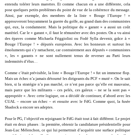
entendu tolérer leurs marottes. Et comme chacun en a une différente, cela
pose quelques petits problèmes du point de vue de la cohérence du message.
Ainsi, par exemple, des membres de la liste « Bouge l’Europe ! »
approuveront bruyamment la guerre du golfe, au grand dam des communistes
qui, eux, la condamnent. Mais la politique du « garant » a aussi un coût
matériel. Car le « garant », il faut le rémunérer avec des postes. On a vu ainsi
des épaves comme Michaela Friggiolini ou Fodé Sylla devenir, grâce à «
Bouge l’Europe ! » députés européens. Avec les honneurs et surtout les
émoluments qui s’y rattachent, car contrairement aux députés « communistes
», les « garants » ne sont nullement tenus de reverser au Parti leurs
indemnités d’élus…
Comme c’était prévisible, la liste « Bouge l’Europe ! » fut un immense flop.
Mais un échec n’a jamais détourné les dirigeants du PCF « muté ». On le sait
bien, si la stratégie n’a pas marché, ce n’est pas parce qu’elle est mauvaise,
mais parce que les militants – ces pelés, ces galeux – ne se la sont pas «
appropriée ». Avec cette logique, on a décidé de continuer, d’abord avec les
CUAL – encore un échec – et ensuite avec le FdG. Comme quoi, la fusée
Shadock a encore ses adeptes.
Pour le PG, l’objectif en rejoignant le FdG était tout à fait différent. Le projet
était en deux phases : la première, obtenir la candidature présidentielle pour
Jean-Luc Mélenchon, ce qui lui permettrait d’acquérir une surface politique