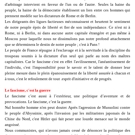
d'arbitrage intervient en faveur de l'un ou de l'autre. Seules la haine du
peuple, la haine de la démocratie établissent un lien entre ces hommes qui
prennent modèle sur les dictateurs de Rome et de Berlin.
Les dirigeants des ligues factieuses méconnaissent et heurtent le sentiment
de notre peuple épris de liberté et fier de son indépendance. Ce n'est ni à
Rome, ni à Berlin, ni dans aucune autre capitale étrangère et pas même à
Moscou pour laquelle nous ne dissimulons pas notre profond attachement
que se déterminera le destin de notre peuple ; c'est à Pans !
Le peuple de France répugne à l'esclavage et à la servitude à la discipline du
troupeau soumis à la dictature d'un seul qui parle au nom des maîtres
capitalistes. Car le fascisme c'est en effet l'avilissement, l'anéantissement de
l'individu, c'est l'impossibilité pour le savoir et le talent de donner leur
pleine mesure dans le plein épanouissement de la liberté assurée à chacun et
à tous, c'est le refoulement de tout .esprit d'initiative et de progrès.
Le fascisme, c'est la guerre
Le fascisme c’est aussi à l’extérieur, une politique d’aventure et de
provocations. Le fascisme, c’est la guerre.
Nul honnête homme n'en peut douter. Après l'agression de Mussolini contre
le peuple d'Abyssinie, après l'invasion par les militaristes japonais de la
Chine du Nord, c'est Hitler qui fait peser une lourde menace sur le monde
angoissé.
Nous communistes, qui n'avons jamais cessé de dénoncer la politique des