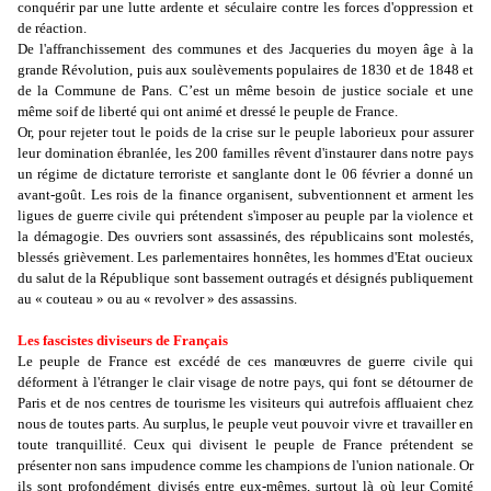
conquérir par une lutte ardente et séculaire contre les forces d'oppression et
de réaction.
De l'affranchissement des communes et des Jacqueries du moyen âge à la
grande Révolution, puis aux soulèvements populaires de 1830 et de 1848 et
de la Commune de Pans. C’est un même besoin de justice sociale et une
même soif de liberté qui ont animé et dressé le peuple de France.
Or, pour rejeter tout le poids de la crise sur le peuple laborieux pour assurer
leur domination ébranlée, les 200 familles rêvent d'instaurer dans notre pays
un régime de dictature terroriste et sanglante dont le 06 février a donné un
avant-goût. Les rois de la finance organisent, subventionnent et arment les
ligues de guerre civile qui prétendent s'imposer au peuple par la violence et
la démagogie. Des ouvriers sont assassinés, des républicains sont molestés,
blessés grièvement. Les parlementaires honnêtes, les hommes d'Etat oucieux
du salut de la République sont bassement outragés et désignés publiquement
au « couteau » ou au « revolver » des assassins.
Les fascistes diviseurs de Français
Le peuple de France est excédé de ces manœuvres de guerre civile qui
déforment à l'étranger le clair visage de notre pays, qui font se détourner de
Paris et de nos centres de tourisme les visiteurs qui autrefois affluaient chez
nous de toutes parts. Au surplus, le peuple veut pouvoir vivre et travailler en
toute tranquillité. Ceux qui divisent le peuple de France prétendent se
présenter non sans impudence comme les champions de l'union nationale. Or
ils sont profondément divisés entre eux-mêmes, surtout là où leur Comité