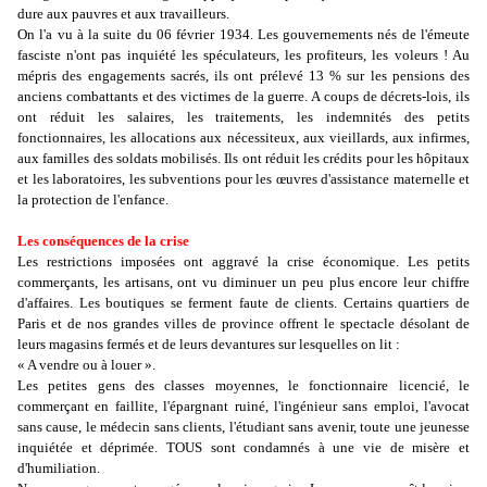
dure aux pauvres et aux travailleurs.
On l'a vu à la suite du 06 février 1934. Les gouvernements nés de l'émeute
fasciste n'ont pas inquiété les spéculateurs, les profiteurs, les voleurs ! Au
mépris des engagements sacrés, ils ont prélevé 13 % sur les pensions des
anciens combattants et des victimes de la guerre. A coups de décrets-lois, ils
ont réduit les salaires, les traitements, les indemnités des petits
fonctionnaires, les allocations aux nécessiteux, aux vieillards, aux infirmes,
aux familles des soldats mobilisés. Ils ont réduit les crédits pour les hôpitaux
et les laboratoires, les subventions pour les œuvres d'assistance maternelle et
la protection de l'enfance.
Les conséquences de la crise
Les restrictions imposées ont aggravé la crise économique. Les petits
commerçants, les artisans, ont vu diminuer un peu plus encore leur chiffre
d'affaires. Les boutiques se ferment faute de clients. Certains quartiers de
Paris et de nos grandes villes de province offrent le spectacle désolant de
leurs magasins fermés et de leurs devantures sur lesquelles on lit :
« A vendre ou à louer ».
Les petites gens des classes moyennes, le fonctionnaire licencié, le
commerçant en faillite, l'épargnant ruiné, l'ingénieur sans emploi, l'avocat
sans cause, le médecin sans clients, l'étudiant sans avenir, toute une jeunesse
inquiétée et déprimée. TOUS sont condamnés à une vie de misère et
d'humiliation.