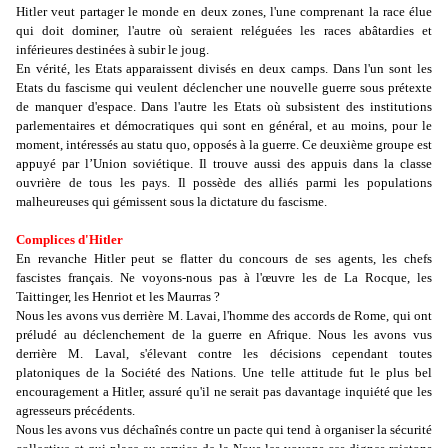
Hitler veut partager le monde en deux zones, l'une comprenant la race élue
qui doit dominer, l'autre où seraient reléguées les races abâtardies et
inférieures destinées à subir le joug.
En vérité, les Etats apparaissent divisés en deux camps. Dans l'un sont les
Etats du fascisme qui veulent déclencher une nouvelle guerre sous prétexte
de manquer d'espace. Dans l'autre les Etats où subsistent des institutions
parlementaires et démocratiques qui sont en général, et au moins, pour le
moment, intéressés au statu quo, opposés à la guerre. Ce deuxième groupe est
appuyé par l’Union soviétique. Il trouve aussi des appuis dans la classe
ouvrière de tous les pays. Il possède des alliés parmi les populations
malheureuses qui gémissent sous la dictature du fascisme.
Complices d'Hitler
En revanche Hitler peut se flatter du concours de ses agents, les chefs
fascistes français. Ne voyons-nous pas à l'œuvre les de La Rocque, les
Taittinger, les Henriot et les Maurras ?
Nous les avons vus derrière M. Lavai, l'homme des accords de Rome, qui ont
préludé au déclenchement de la guerre en Afrique. Nous les avons vus
derrière M. Laval, s'élevant contre les décisions cependant toutes
platoniques de la Société des Nations. Une telle attitude fut le plus bel
encouragement a Hitler, assuré qu'il ne serait pas davantage inquiété que les
agresseurs précédents.
Nous les avons vus déchaînés contre un pacte qui tend à organiser la sécurité