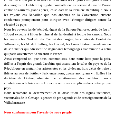
collective et qui place au service de la Nous les voyons ces dignes rejetons
des émigrés de Coblentz qui jadis combattaient au service du roi de Prusse
contre nos arrières grands-pères, les soldats de la Première République. Nous
les voyons ces Nadaillac que nos ancêtres de la Convention eussent
condamnés promptement pour intrigue avec l'étranger dirigées contre la
sécurité du pays.
Nous les voyons les de Wendel, régent de la Banque France et croix de feu n°
13, qui expédie à Hitler le minerai de fer destiné à fondre les canons. Nous
les voyons les Neukolm du Comité des Forges, les comtes de Douhet de
Villosande, les M. de Chaffray, les Bucard, les Louis Bertrand académicien
de son métier qui adressent de dégradants témoignages d'admiration à celui
qui parle ouvertement d'anéantir la France.
Aussi comprend-on, que nous, communistes, dans notre lutte pour la paix,
fidèles à l'esprit des grands Jacobins qui assuraient le salut du pays et de la
République en mettant les aristocrates et les ci-devant hors d'état de nuire :
fidèles au vers de Pottier « Paix entre nous, guerre aux tyrans » : fidèles à la
doctrine de Lénine, admirateur et continuateur des Jacobins : nous
combattions à la fois contre Hitler ci-contre ses complices dans notre propre
pays.
Nous réclamons ie désarmement et la dissolution des ligues factieuses,
succursales de la Gestapo, agences de propagande et de renseignements de la
Wilhelmstrasse
Nous combattons pour l'avenir de notre peuple