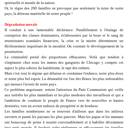
spirituelle et morale de la nation.
Or, le règne des 200 familles ne provoque pas seulement la ruine de notre
pays, la détresse matérielle de notre peuple !
Dégradation morale
II conduit à une lamentable déchéance. Parallèlement à l'étalage de
corruption des classes dominantes, éclaboussées par la boue et le sang de
retentissants scandales financiers, la crise et la misère déterminent un
fléchissement inquiétant de la moralité. On constate le développement de la
prostitution.
La criminalité prend des proportions effrayantes. Voilà que tendent à
s'implanter chez nous les mœurs des gangsters de Chicago y compris cet
aspect le plus odieux du banditisme, le rapt des enfants.
Mais c'est tout le régime qui délaisse et condamne l'enfance, notre plus doux
et notre plus bel espoir. La dénatalité est l'un des fléaux les plus redoutables
qui menace l'avenir de notre pays.
Ce problème angoissant: retient l'attention du Parti Communiste qui veille
aux intérêts les plus immédiats et les plus modestes des travailleurs et qui a
l'ambition de conduire le peuple de France vers de nouvelles et hautes
destinées, vers un avenir radieux de prospérité et de bonheur.
Les familles nombreuses ne se trouvent d'ailleurs que dans les milieux
ouvriers et parmi les paysans les plus pauvres. Mais les papas et les mamans
ont beaucoup de peine à nourrir convenablement et à habiller décemment
leur petit monde. Il faudrait aider réellement et efficacement les familles