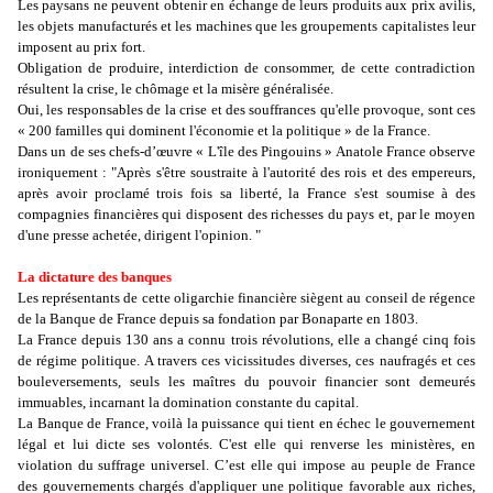
Les paysans ne peuvent obtenir en échange de leurs produits aux prix avilis,
les objets manufacturés et les machines que les groupements capitalistes leur
imposent au prix fort.
Obligation de produire, interdiction de consommer, de cette contradiction
résultent la crise, le chômage et la misère généralisée.
Oui, les responsables de la crise et des souffrances qu'elle provoque, sont ces
« 200 familles qui dominent l'économie et la politique » de la France.
Dans un de ses chefs-d’œuvre « L'île des Pingouins » Anatole France observe
ironiquement : "Après s'être soustraite à l'autorité des rois et des empereurs,
après avoir proclamé trois fois sa liberté, la France s'est soumise à des
compagnies financières qui disposent des richesses du pays et, par le moyen
d'une presse achetée, dirigent l'opinion. "
La dictature des banques
Les représentants de cette oligarchie financière siègent au conseil de régence
de la Banque de France depuis sa fondation par Bonaparte en 1803.
La France depuis 130 ans a connu trois révolutions, elle a changé cinq fois
de régime politique. A travers ces vicissitudes diverses, ces naufragés et ces
bouleversements, seuls les maîtres du pouvoir financier sont demeurés
immuables, incarnant la domination constante du capital.
La Banque de France, voilà la puissance qui tient en échec le gouvernement
légal et lui dicte ses volontés. C'est elle qui renverse les ministères, en
violation du suffrage universel. C’est elle qui impose au peuple de France
des gouvernements chargés d'appliquer une politique favorable aux riches,