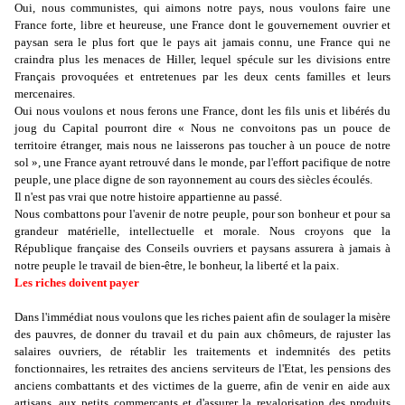
Oui, nous communistes, qui aimons notre pays, nous voulons faire une
France forte, libre et heureuse, une France dont le gouvernement ouvrier et
paysan sera le plus fort que le pays ait jamais connu, une France qui ne
craindra plus les menaces de Hiller, lequel spécule sur les divisions entre
Français provoquées et entretenues par les deux cents familles et leurs
mercenaires.
Oui nous voulons et nous ferons une France, dont les fils unis et libérés du
joug du Capital pourront dire « Nous ne convoitons pas un pouce de
territoire étranger, mais nous ne laisserons pas toucher à un pouce de notre
sol », une France ayant retrouvé dans le monde, par l'effort pacifique de notre
peuple, une place digne de son rayonnement au cours des siècles écoulés.
Il n'est pas vrai que notre histoire appartienne au passé.
Nous combattons pour l'avenir de notre peuple, pour son bonheur et pour sa
grandeur matérielle, intellectuelle et morale. Nous croyons que la
République française des Conseils ouvriers et paysans assurera à jamais à
notre peuple le travail de bien-être, le bonheur, la liberté et la paix.
Les riches doivent payer
Dans l'immédiat nous voulons que les riches paient afin de soulager la misère
des pauvres, de donner du travail et du pain aux chômeurs, de rajuster las
salaires ouvriers, de rétablir les traitements et indemnités des petits
fonctionnaires, les retraites des anciens serviteurs de l'Etat, les pensions des
anciens combattants et des victimes de la guerre, afin de venir en aide aux
artisans, aux petits commerçants et d'assurer la revalorisation des produits