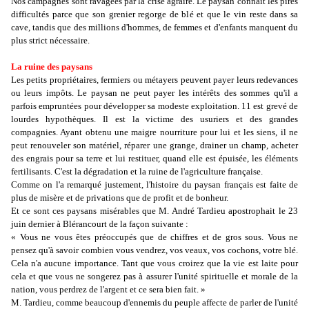
Nos campagnes sont ravagées par la crise agraire. Le paysan connaît les pires
difficultés parce que son grenier regorge de blé et que le vin reste dans sa
cave, tandis que des millions d'hommes, de femmes et d'enfants manquent du
plus strict nécessaire.
La ruine des paysans
Les petits propriétaires, fermiers ou métayers peuvent payer leurs redevances
ou leurs impôts. Le paysan ne peut payer les intérêts des sommes qu'il a
parfois empruntées pour développer sa modeste exploitation. 11 est grevé de
lourdes hypothèques. Il est la victime des usuriers et des grandes
compagnies. Ayant obtenu une maigre nourriture pour lui et les siens, il ne
peut renouveler son matériel, réparer une grange, drainer un champ, acheter
des engrais pour sa terre et lui restituer, quand elle est épuisée, les éléments
fertilisants. C'est la dégradation et la ruine de l'agriculture française.
Comme on l'a remarqué justement, l'histoire du paysan français est faite de
plus de misère et de privations que de profit et de bonheur.
Et ce sont ces paysans misérables que M. André Tardieu apostrophait le 23
juin dernier à Blérancourt de la façon suivante :
« Vous ne vous êtes préoccupés que de chiffres et de gros sous. Vous ne
pensez qu'à savoir combien vous vendrez, vos veaux, vos cochons, votre blé.
Cela n'a aucune importance. Tant que vous croirez que la vie est laite pour
cela et que vous ne songerez pas à assurer l'unité spirituelle et morale de la
nation, vous perdrez de l'argent et ce sera bien fait. »
M. Tardieu, comme beaucoup d'ennemis du peuple affecte de parler de l'unité