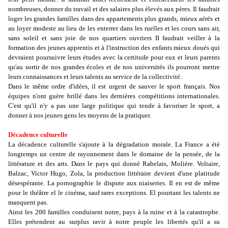
nombreuses, donner du travail et des salaires plus élevés aux pères. Il faudrait
loger les grandes familles dans des appartements plus grands, mieux aérés et
au loyer modeste au lieu de les enterrer dans les ruelles et les cours sans air,
sans soleil et sans joie de nos quartiers ouvriers II faudrait veiller à la
formation des jeunes apprentis et à l'instruction des enfants mieux doués qui
devraient poursuivre leurs études avec la certitude pour eux et leurs parents
qu'au sortir de nos grandes écoles et de nos universités ils pourront mettre
leurs connaissances et leurs talents au service de la collectivité.
Dans le même ordre d'idées, il est urgent de sauver le sport français. Nos
équipes n'ont guère brillé dans les dernières compétitions internationales.
C'est qu'il n'y a pas une large politique qui tende à favoriser le sport, a
donner à nos jeunes gens les moyens de la pratiquer.
Décadence culturelle
La décadence culturelle s'ajoute à la dégradation morale. La France a été
longtemps un centre de rayonnement dans le domaine de la pensée, de la
littérature et des arts. Dans le pays qui donné Rabelais, Molière. Voltaire,
Balzac, Victor Hugo, Zola, la production littéraire devient d'une platitude
désespérante. La pornographie le dispute aux niaiseries. Il en est de même
pour le théâtre el le cinéma, sauf rares exceptions. El pourtant les talents ne
manquent pas.
Ainsi les 200 familles conduisent notre, pays à la ruine et à la catastrophe.
Elles prétendent au surplus ravir à notre peuple les libertés qu'il a su