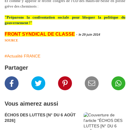
Et comme y appelle le récent congrès de l'UD des Hauts-de-Seine en pleine
grève des cheminots :
"Préparons la confrontation sociale pour bloquer la politique du
gouvernement !"
FRONT SYNDICAL DE CLASSE
-
le 29 juin 2014
SOURCE
#Actualité FRANCE
Partager
Vous aimerez aussi
ÉCHOS DES LUTTES [N° DU 6 AOÛT
2026]