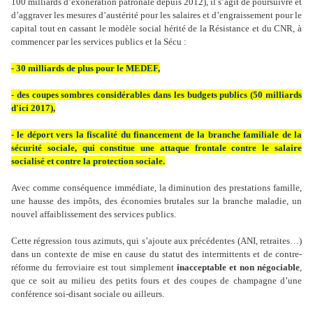
100 milliards d’exonération patronale depuis 2012), il s’agit de poursuivre et
d’aggraver les mesures d’austérité pour les salaires et d’engraissement pour le
capital tout en cassant le modèle social hérité de la Résistance et du CNR, à
commencer par les services publics et la Sécu :
- 30 milliards de plus pour le MEDEF,
- des coupes sombres considérables dans les budgets publics (50 milliards
d'ici 2017),
- le déport vers la fiscalité du financement de la branche familiale de la
sécurité sociale, qui constitue une attaque frontale contre le salaire
socialisé et contre la protection sociale.
Avec comme conséquence immédiate, la diminution des prestations famille,
une hausse des impôts, des économies brutales sur la branche maladie, un
nouvel affaiblissement des services publics.
Cette régression tous azimuts, qui s’ajoute aux précédentes (ANI, retraites…)
dans un contexte de mise en cause du statut des intermittents et de contre-
réforme du ferroviaire est tout simplement
inacceptable et non négociable
,
que ce soit au milieu des petits fours et des coupes de champagne d’une
conférence soi-disant sociale ou ailleurs.