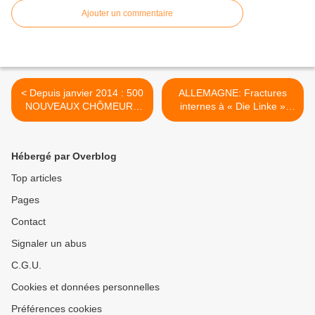
Ajouter un commentaire
< Depuis janvier 2014 : 500
ALLEMAGNE: Fractures
NOUVEAUX CHÔMEURS
internes à « Die Linke »
PAR JOUR, au total 5 320
prête à sacrifier le combat
000 chômeurs recensés par
pour la paix, contre l'OTAN
Pôle Emploi !
... pour s'allier avec le SPD !
Hébergé par Overblog
>
Top articles
Pages
Contact
Signaler un abus
C.G.U.
Cookies et données personnelles
Préférences cookies