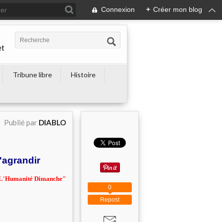
Connexion
+
Créer mon blog
et
Tribune libre
Histoire
Publié par
DIABLO
'agrandir
" L'Humanité Dimanche"
0
Repost