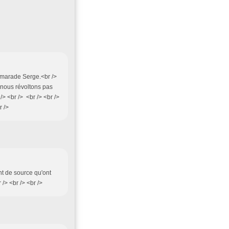
camarade Serge.<br />
e nous révoltons pas
/> <br /> <br /> <br />
r />
nt de source qu'ont
 /> <br /> <br />