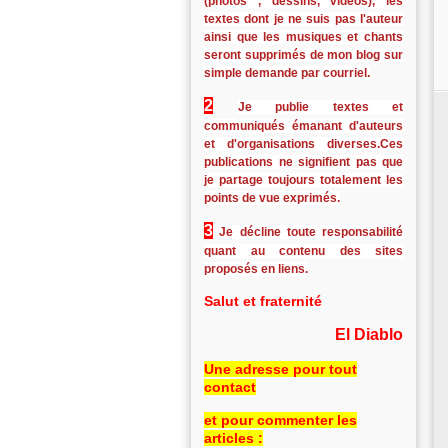
(photos , dessins, vidéos), les
textes dont je ne suis pas l'auteur
ainsi que les musiques et chants
seront supprimés de mon blog sur
simple demande par courriel.
2
Je publie textes et
communiqués émanant d'auteurs
et d'organisations diverses.Ces
publications ne signifient pas que
je partage toujours totalement les
points de vue exprimés.
3
Je décline toute responsabilité
quant au contenu des sites
proposés en liens.
Salut et fraternité
El Diablo
Une adresse pour tout
contact
et pour commenter les
articles :