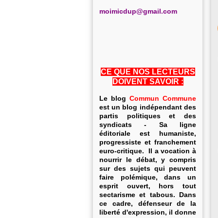
m
oimicdup@gmail.com
CE QUE NOS LECTEURS
DOIVENT SAVOIR :
Le blog
Commun Commune
est un blog indépendant des
partis politiques et des
syndicats - Sa ligne
éditoriale est humaniste,
progressiste et franchement
euro-critique. Il a vocation à
nourrir le débat, y compris
sur des sujets qui peuvent
faire polémique, dans un
esprit ouvert, hors tout
sectarisme et tabous. Dans
ce cadre, défenseur de la
liberté d'expression, il donne