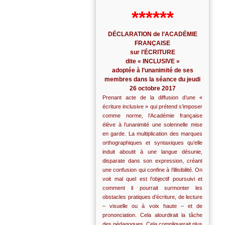
******
DÉCLARATION de l’ACADÉMIE
FRANÇAISE
sur l'ÉCRITURE
dite « INCLUSIVE »
adoptée à l’unanimité de ses
membres dans la séance du jeudi
26 octobre 2017
Prenant acte de la diffusion d’une «
écriture inclusive » qui prétend s’imposer
comme norme, l’Académie française
élève à l’unanimité une solennelle mise
en garde. La multiplication des marques
orthographiques et syntaxiques qu’elle
induit aboutit à une langue désunie,
disparate dans son expression, créant
une confusion qui confine à l’illisibilité. On
voit mal quel est l’objectif poursuivi et
comment il pourrait surmonter les
obstacles pratiques d’écriture, de lecture
– visuelle ou à voix haute – et de
prononciation. Cela alourdirait la tâche
des pédagogues. Cela compliquerait plus