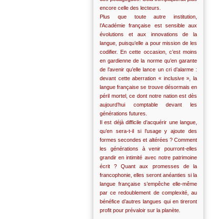
encore celle des lecteurs.
Plus que toute autre institution,
l’Académie française est sensible aux
évolutions et aux innovations de la
langue, puisqu’elle a pour mission de les
codifier. En cette occasion, c’est moins
en gardienne de la norme qu’en garante
de l’avenir qu’elle lance un cri d’alarme :
devant cette aberration « inclusive », la
langue française se trouve désormais en
péril mortel, ce dont notre nation est dès
aujourd’hui comptable devant les
générations futures.
Il est déjà difficile d’acquérir une langue,
qu’en sera-t-il si l’usage y ajoute des
formes secondes et altérées ? Comment
les générations à venir pourront-elles
grandir en intimité avec notre patrimoine
écrit ? Quant aux promesses de la
francophonie, elles seront anéanties si la
langue française s’empêche elle-même
par ce redoublement de complexité, au
bénéfice d’autres langues qui en tireront
profit pour prévaloir sur la planète.