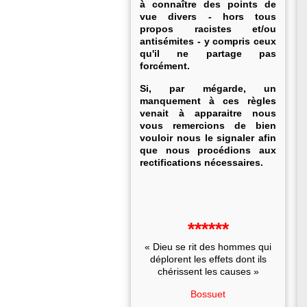
à connaître des points de
vue divers - hors tous
propos racistes et/ou
antisémites - y compris ceux
qu'il ne partage pas
forcément.
Si, par mégarde, un
manquement à ces règles
venait à apparaitre nous
vous remercions de bien
vouloir nous le signaler afin
que nous procédions aux
rectifications nécessaires.
******
« Dieu se rit des hommes qui
déplorent les effets dont ils
chérissent les causes »
Bossuet