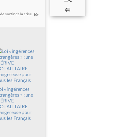
 sortir de la crise
oi « ingérences
trangères » : une
ÉRIVE
OTALITAIRE
angereuse pour
ous les Français