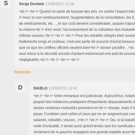
S
Serge Desbois
21/06/2011 12:28
<br /> <br /> Quand on parle de hausse des prix, on oublie l'aspect médi
/> Avec le non remboursement, l'augmentation de la consultation, les 0
de médicaments, etc ..., le sur-coût devient considérable, auquel s'ajou
la chance<br /> d'en avoir, l'accroissement de la cotisation des mutuel
mêmes causes.<br /> <br /> <br /> Pour les retraités obligés bien souve
traitements longs et coûteux, c'est une perte de pouvoir d'achat beauc
que ce que les chiffres officiels veulent bien<br /> laisser paraître ...<br 
seul retour à la sécurité sociale d'antant redonnerait une part de pouvo
négligeable.<br /> <br /> <br /> <br />
Répondre
D
DIABLO
21/06/2011 13:44
<br /> <br /> Votre remarque est judicieuse. Aujourd'hui, notam
plupart des médecins pratiquent d'importants dépassements d
seules certaines mutuelles prennent en<br /> charge, mais il f
payer. Combien sont celles et ceux qui ne se soignent pas cor
salariés, retraités, veuves...)<br /> <br /> <br /> Oui, si la batail
reste d'actualité, il serait aussi grand temps que les syndicats e
réclament de la gauche engagent une grande bataille pour<br