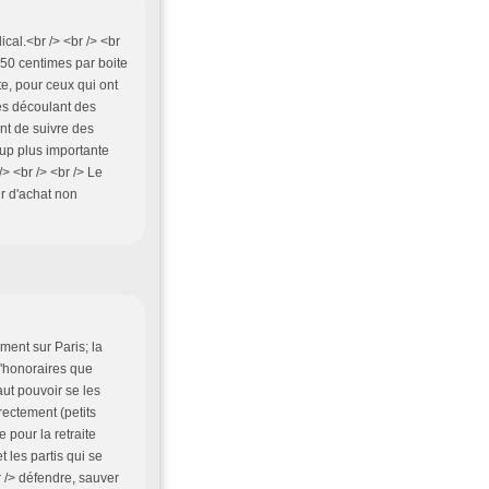
cal.<br /> <br /> <br
,50 centimes par boite
te, pour ceux qui ont
les découlant des
nt de suivre des
oup plus importante
/> <br /> <br /> Le
ir d'achat non
ment sur Paris; la
'honoraires que
aut pouvoir se les
rectement (petits
le pour la retraite
t les partis qui se
 /> défendre, sauver