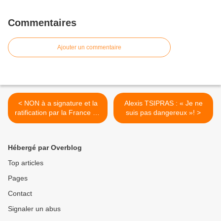
Commentaires
Ajouter un commentaire
< NON à a signature et la
Alexis TSIPRAS : « Je ne
ratification par la France du
suis pas dangereux »! >
traité « d'association »
Union Européenne
/Ukraine, de colonisation de
Hébergé par Overblog
l'Ukraine!
Top articles
Pages
Contact
Signaler un abus