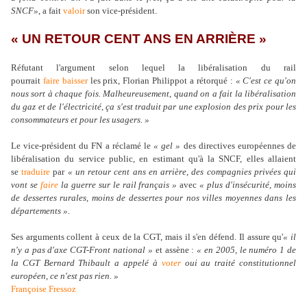
SNCF»
, a fait
valoir
son vice-président.
« UN RETOUR CENT ANS EN ARRIÈRE »
Réfutant l'argument selon lequel la libéralisation du rail
pourrait
faire
baisser
les prix, Florian Philippot a rétorqué :
« C'est ce qu'on
nous sort à chaque fois. Malheureusement, quand on a fait la libéralisation
du gaz et de l'électricité, ça s'est traduit par une explosion des prix pour les
consommateurs et pour les usagers. »
Le vice-président du FN a réclamé le
« gel »
des directives européennes de
libéralisation du service public, en estimant qu'à la SNCF, elles allaient
se
traduire
par
« un retour cent ans en arrière, des compagnies privées qui
vont se
faire
la guerre sur le rail français »
avec
« plus d'insécurité, moins
de dessertes rurales, moins de dessertes pour nos villes moyennes dans les
départements ».
Ses arguments collent à ceux de la CGT, mais il s'en défend. Il assure qu'
« il
n'y a pas d'axe CGT-Front national »
et assène :
« en 2005, le numéro 1 de
la CGT Bernard Thibault a appelé à
voter
oui au traité constitutionnel
européen, ce n'est pas rien. »
Françoise Fressoz