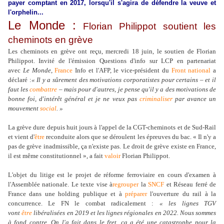
payer comptant en 2017, lorsqu'il s'agira de défendre la veuve et
l'orphelin...
Le Monde :
Florian Philippot soutient les
cheminots en grève
Les cheminots en grève ont reçu, mercredi 18 juin, le soutien de Florian
Philippot. Invité de l'émission Questions d'info sur LCP en partenariat
avec
Le Monde
,
France
Info et l'AFP, le vice-président du
Front national
a
déclaré :
« Il y a sûrement des motivations corporatistes pour certains – et il
faut les
combattre
– mais pour d'autres, je pense qu'il y a des motivations de
bonne foi, d'intérêt général et je ne veux pas
criminaliser
par avance un
mouvement
social
. »
La grève dure depuis huit jours à l'appel de la CGT-cheminots et de Sud-Rail
et vient d'
être
reconduite alors que se déroulent les épreuves du bac. « Il n'y a
pas de grève inadmissible, ça n'existe pas. Le droit de grève existe en France,
il est même constitutionnel », a fait
valoir
Florian Philippot.
L'objet du litige est le projet de réforme ferroviaire en cours d'examen à
l'Assemblée nationale. Le texte vise à
regrouper
la
SNCF
et Réseau ferré de
France dans une holding publique et à
préparer
l'ouverture du rail à la
concurrence. Le FN le combat radicalement :
« les lignes TGV
vont
être
libéralisées en 2019 et les lignes régionales en 2022. Nous sommes
à fond contre. On l'a fait dans le fret, ça a été une catastrophe pour la