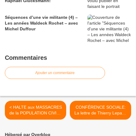
Raphaël Glucksmann!
Séquences d’une vie militante (4) –
Les années Waldeck Rochet – avec
Michel Duffour
Commentaires
Ajouter un commentaire
< HALTE aux MASSACRES
CONFÉRENCE SOCIALE:
de la POPULATION CIVILE
La lettre de Thierry Lepaon
du DONBASS [Sud-Est de
à François Hollande
l’Ukraine] Rassemblement
[DOCUMENT] >
samedi 5 juillet 2014 à 15 h
Hébergé par Overblog