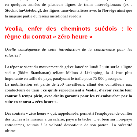
en quelques années de plusieurs lignes de trains inter-régionaux (ex :
Stockholm-Goteborg), des lignes trans-frontalières avec la Norvège ainsi que
la majeure partie du réseau méridional suédois.
Veolia, enfer des cheminots suédois : le
règne du contrat « zéro heure »
Quelle conséquence de cette introduction de la concurrence pour les
salariés ?
La réponse vient du mouvement de grève lancé ce lundi 2 juin sur la « ligne
sud » (Södra Stambanan) reliant Malmo à Linkoping, la 4 ème plus
importante en taille du pays, paralysant le trafic pour 75 000 passagers.
La mobilisation est partie de 250 travailleurs, allant des contrôleurs aux
conducteurs de train :
ce qu'ils reprochaient à Veolia, d'avoir résilié leur
contrat à temps plein, avec droits garantis pour les ré-embaucher par la
suite en contrat « zéro heure ».
Des contrats « zéro heure » qui, rappelons-le, permet à l'employeur de confier
des tâches à la mission à un salarié, payé à la tâche … et bien sûr non-payé
entre-temps, soumis à la volonté despotique de son patron. La précarité
ultime.