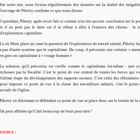
Sur notre site, nous livrons régulièrement des données sur la réalité des inégali
l'ouvrage de Piketty confirme ce que nous disons.
Cependant, Piketty après avoir fait ce constat n'en tire aucune conclusion sur le po
et il ne peut pas le faire car il se refuse à aller à l'essence des choses : l
d'exploitation capitaliste.
Là où Marx place au cœur la question de l'exploitation du travail salarié, Piketty lui 
a pas d'autre système que le capitalisme. Du coup, il préconise une certaine « mora
en gros un capitalisme à « visage humain ».
La solution qu'il préconise est vieille comme le capitalisme lui-même : une cer
richesses par la fiscalité. C'est le point de vue central de toutes les forces qui v
l'ultime étape du développement des rapports sociaux. C'est celui des réformistes 
pour imposer ce point de vue à la classe des travailleurs salariés, c'est le point
sociale de l'église.
Piketty en théorisant et défendant ce point de vue se place donc sur le terrain de la 
On peut affirmer qu'il fait beaucoup de bruit pour rien !
SOURCE :