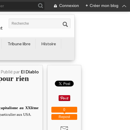
Connexion
+
Créer mon blog
et
Tribune libre
Histoire
Publié par
El Diablo
our rien
capitalisme au XXIème
0
 particulier aux USA.
Repost