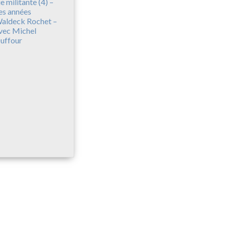
ie militante (4) –
es années
aldeck Rochet –
vec Michel
uffour