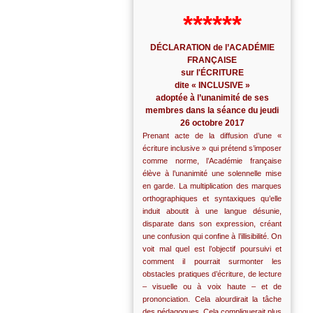
******
DÉCLARATION de l’ACADÉMIE
FRANÇAISE
sur l'ÉCRITURE
dite « INCLUSIVE »
adoptée à l’unanimité de ses
membres dans la séance du jeudi
26 octobre 2017
Prenant acte de la diffusion d’une «
écriture inclusive » qui prétend s’imposer
comme norme, l’Académie française
élève à l’unanimité une solennelle mise
en garde. La multiplication des marques
orthographiques et syntaxiques qu’elle
induit aboutit à une langue désunie,
disparate dans son expression, créant
une confusion qui confine à l’illisibilité. On
voit mal quel est l’objectif poursuivi et
comment il pourrait surmonter les
obstacles pratiques d’écriture, de lecture
– visuelle ou à voix haute – et de
prononciation. Cela alourdirait la tâche
des pédagogues. Cela compliquerait plus