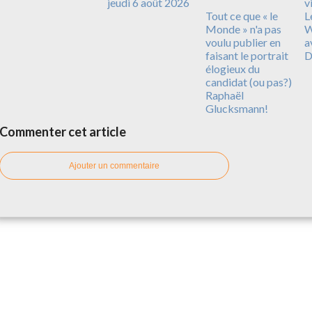
jeudi 6 août 2026
v
Tout ce que « le
L
Monde » n'a pas
W
voulu publier en
a
faisant le portrait
D
élogieux du
candidat (ou pas?)
Raphaël
Glucksmann!
Commenter cet article
Ajouter un commentaire