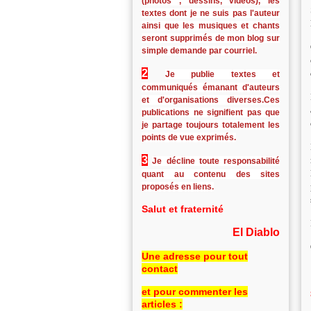
(photos , dessins, vidéos), les
textes dont je ne suis pas l'auteur
ainsi que les musiques et chants
seront supprimés de mon blog sur
simple demande par courriel.
2
Je publie textes et
communiqués émanant d'auteurs
et d'organisations diverses.Ces
publications ne signifient pas que
je partage toujours totalement les
points de vue exprimés.
3
Je décline toute responsabilité
quant au contenu des sites
proposés en liens.
Salut et fraternité
El Diablo
Une adresse pour tout
contact
et pour commenter les
articles :