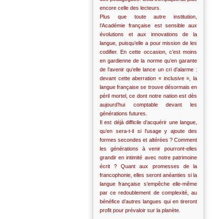
encore celle des lecteurs.
Plus que toute autre institution,
l’Académie française est sensible aux
évolutions et aux innovations de la
langue, puisqu’elle a pour mission de les
codifier. En cette occasion, c’est moins
en gardienne de la norme qu’en garante
de l’avenir qu’elle lance un cri d’alarme :
devant cette aberration « inclusive », la
langue française se trouve désormais en
péril mortel, ce dont notre nation est dès
aujourd’hui comptable devant les
générations futures.
Il est déjà difficile d’acquérir une langue,
qu’en sera-t-il si l’usage y ajoute des
formes secondes et altérées ? Comment
les générations à venir pourront-elles
grandir en intimité avec notre patrimoine
écrit ? Quant aux promesses de la
francophonie, elles seront anéanties si la
langue française s’empêche elle-même
par ce redoublement de complexité, au
bénéfice d’autres langues qui en tireront
profit pour prévaloir sur la planète.