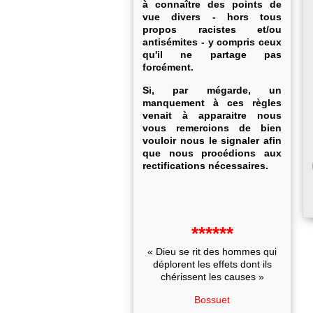
à connaître des points de
vue divers - hors tous
propos racistes et/ou
antisémites - y compris ceux
qu'il ne partage pas
forcément.
Si, par mégarde, un
manquement à ces règles
venait à apparaitre nous
vous remercions de bien
vouloir nous le signaler afin
que nous procédions aux
rectifications nécessaires.
******
« Dieu se rit des hommes qui
déplorent les effets dont ils
chérissent les causes »
Bossuet