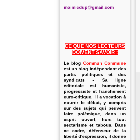
m
oimicdup@gmail.com
CE QUE NOS LECTEURS
DOIVENT SAVOIR :
Le blog
Commun Commune
est un blog indépendant des
partis politiques et des
syndicats - Sa ligne
éditoriale est humaniste,
progressiste et franchement
euro-critique. Il a vocation à
nourrir le débat, y compris
sur des sujets qui peuvent
faire polémique, dans un
esprit ouvert, hors tout
sectarisme et tabous. Dans
ce cadre, défenseur de la
liberté d'expression, il donne