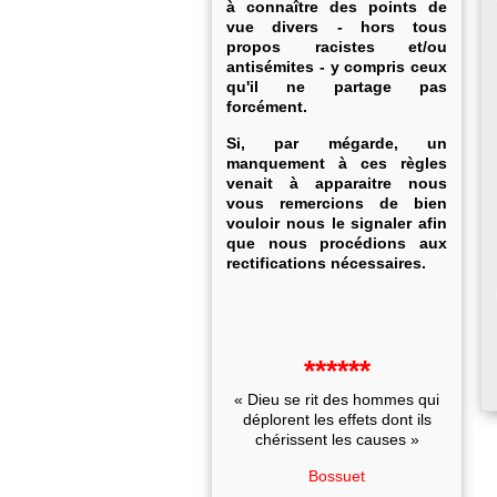
à connaître des points de
vue divers - hors tous
propos racistes et/ou
antisémites - y compris ceux
qu'il ne partage pas
forcément.
Si, par mégarde, un
manquement à ces règles
venait à apparaitre nous
vous remercions de bien
vouloir nous le signaler afin
que nous procédions aux
rectifications nécessaires.
******
« Dieu se rit des hommes qui
déplorent les effets dont ils
chérissent les causes »
Bossuet