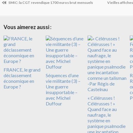
SMIC: la CGT revendique 1700 euros brut mensuels
Vieilles affiche
Vous aimerez aussi :
FRANCE, le grand
déclassement
Séquences d’une
R
économique en
vie militante (3) –
R
Europe ?
Une guerre
o
insupportable –
c
avec Michel
« Célérusses !
P
Duffour
Célérusses ! »
Quand face au
naufrage, le
système en
panique psalmodie
une incantation