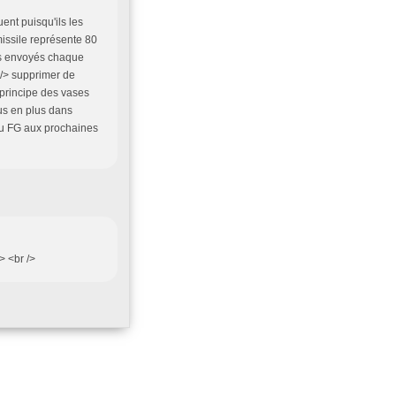
ent puisqu'ils les
 missile représente 80
es envoyés chaque
 /> supprimer de
e principe des vases
us en plus dans
t du FG aux prochaines
> <br />