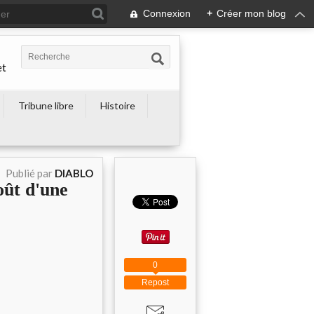
Connexion
+
Créer mon blog
et
Tribune libre
Histoire
Publié par
DIABLO
oût d'une
0
Repost