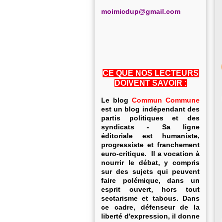
m
oimicdup@gmail.com
CE QUE NOS LECTEURS
DOIVENT SAVOIR :
Le blog
Commun Commune
est un blog indépendant des
partis politiques et des
syndicats - Sa ligne
éditoriale est humaniste,
progressiste et franchement
euro-critique. Il a vocation à
nourrir le débat, y compris
sur des sujets qui peuvent
faire polémique, dans un
esprit ouvert, hors tout
sectarisme et tabous. Dans
ce cadre, défenseur de la
liberté d'expression, il donne