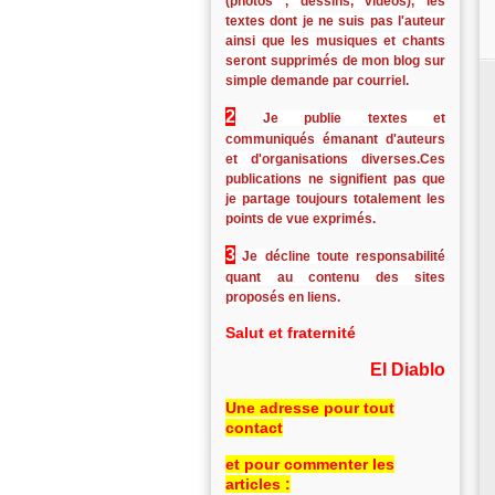
(photos , dessins, vidéos), les
textes dont je ne suis pas l'auteur
ainsi que les musiques et chants
seront supprimés de mon blog sur
simple demande par courriel.
2
Je publie textes et
communiqués émanant d'auteurs
et d'organisations diverses.Ces
publications ne signifient pas que
je partage toujours totalement les
points de vue exprimés.
3
Je décline toute responsabilité
quant au contenu des sites
proposés en liens.
Salut et fraternité
El Diablo
Une adresse pour tout
contact
et pour commenter les
articles :