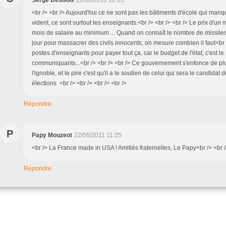
<br /> <br /> Aujourd'hui ce ne sont pas les bâtiments d'école qui manqu
vident, ce sont surtout les enseignants.<br /> <br /> <br /> Le prix d'un
mois de salaire au minimum ... Quand on connaît le nombre de missil
jour pour massacrer des civils innocents, on mesure combien il faut<br
postes d'enseignants pour payer tout ça, car le budget de l'état, c'est l
communiquants...<br /> <br /> <br /> Ce gouvernement s'enfonce de pl
l'ignoble, et le pire c'est qu'il a le soutien de celui qui sera le candida
élections <br /> <br /> <br /> <br />
Répondre
P
Papy Mouzeot
22/06/2011 11:25
<br /> La France made in USA ! Amitiés fraternelles, Le Papy<br /> <br /
Répondre