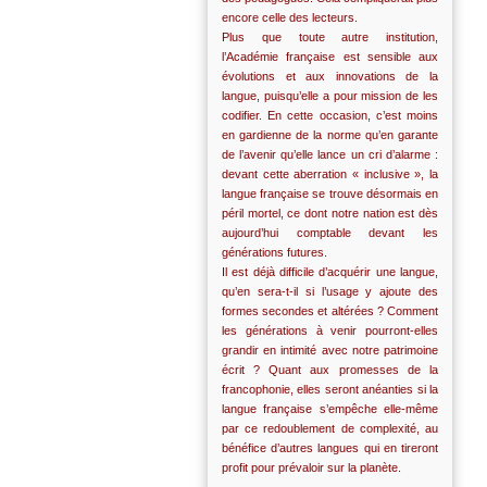
encore celle des lecteurs.
Plus que toute autre institution,
l’Académie française est sensible aux
évolutions et aux innovations de la
langue, puisqu’elle a pour mission de les
codifier. En cette occasion, c’est moins
en gardienne de la norme qu’en garante
de l’avenir qu’elle lance un cri d’alarme :
devant cette aberration « inclusive », la
langue française se trouve désormais en
péril mortel, ce dont notre nation est dès
aujourd’hui comptable devant les
générations futures.
Il est déjà difficile d’acquérir une langue,
qu’en sera-t-il si l’usage y ajoute des
formes secondes et altérées ? Comment
les générations à venir pourront-elles
grandir en intimité avec notre patrimoine
écrit ? Quant aux promesses de la
francophonie, elles seront anéanties si la
langue française s’empêche elle-même
par ce redoublement de complexité, au
bénéfice d’autres langues qui en tireront
profit pour prévaloir sur la planète.