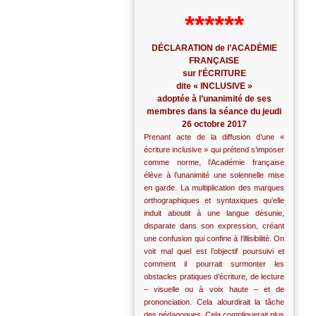
******
DÉCLARATION de l’ACADÉMIE
FRANÇAISE
sur l'ÉCRITURE
dite « INCLUSIVE »
adoptée à l’unanimité de ses
membres dans la séance du jeudi
26 octobre 2017
Prenant acte de la diffusion d’une «
écriture inclusive » qui prétend s’imposer
comme norme, l’Académie française
élève à l’unanimité une solennelle mise
en garde. La multiplication des marques
orthographiques et syntaxiques qu’elle
induit aboutit à une langue désunie,
disparate dans son expression, créant
une confusion qui confine à l’illisibilité. On
voit mal quel est l’objectif poursuivi et
comment il pourrait surmonter les
obstacles pratiques d’écriture, de lecture
– visuelle ou à voix haute – et de
prononciation. Cela alourdirait la tâche
des pédagogues. Cela compliquerait plus