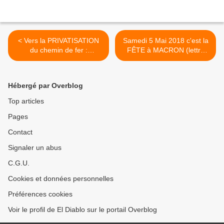
< Vers la PRIVATISATION
Samedi 5 Mai 2018 c'est la
du chemin de fer :
FÊTE à MACRON (lettre
L’Assemblée Nationale acte
aux amis cheminots) >
le changement de STATUT
de la SNCF.
Hébergé par Overblog
Top articles
Pages
Contact
Signaler un abus
C.G.U.
Cookies et données personnelles
Préférences cookies
Voir le profil de El Diablo sur le portail Overblog